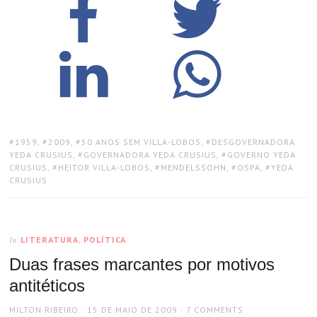
TAGS:
1959
,
2009
,
50 ANOS SEM VILLA-LOBOS
,
DESGOVERNADORA
YEDA CRUSIUS
,
GOVERNADORA YEDA CRUSIUS
,
GOVERNO YEDA
CRUSIUS
,
HEITOR VILLA-LOBOS
,
MENDELSSOHN
,
OSPA
,
YEDA
CRUSIUS
LITERATURA
,
POLÍTICA
In
Duas frases marcantes por motivos
antitéticos
AUTHOR
POSTED
MILTON RIBEIRO
15 DE MAIO DE 2009
7 COMMENTS