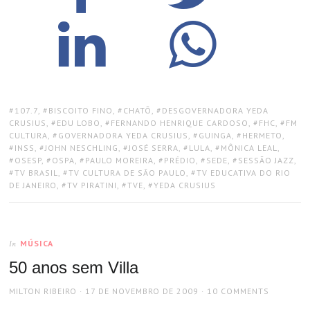
TAGS:
107.7
,
BISCOITO FINO
,
CHATÔ
,
DESGOVERNADORA YEDA
CRUSIUS
,
EDU LOBO
,
FERNANDO HENRIQUE CARDOSO
,
FHC
,
FM
CULTURA
,
GOVERNADORA YEDA CRUSIUS
,
GUINGA
,
HERMETO
,
INSS
,
JOHN NESCHLING
,
JOSÉ SERRA
,
LULA
,
MÔNICA LEAL
,
OSESP
,
OSPA
,
PAULO MOREIRA
,
PRÉDIO
,
SEDE
,
SESSÃO JAZZ
,
TV BRASIL
,
TV CULTURA DE SÃO PAULO
,
TV EDUCATIVA DO RIO
DE JANEIRO
,
TV PIRATINI
,
TVE
,
YEDA CRUSIUS
MÚSICA
In
50 anos sem Villa
AUTHOR
POSTED
MILTON RIBEIRO
17 DE NOVEMBRO DE 2009
10 COMMENTS
ON