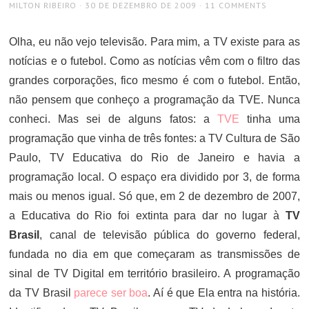
AUTHOR
POSTED
MILTON RIBEIRO
30 DE DEZEMBRO DE 2009
11 COMMENTS
ON
Olha, eu não vejo televisão. Para mim, a TV existe para as
notícias e o futebol. Como as notícias vêm com o filtro das
grandes corporações, fico mesmo é com o futebol. Então,
não pensem que conheço a programação da TVE. Nunca
conheci. Mas sei de alguns fatos: a
TVE
tinha uma
programação que vinha de três fontes: a TV Cultura de São
Paulo, TV Educativa do Rio de Janeiro e havia a
programação local. O espaço era dividido por 3, de forma
mais ou menos igual. Só que, em 2 de dezembro de 2007,
a Educativa do Rio foi extinta para dar no lugar à
TV
Brasil
, canal de televisão pública do governo federal,
fundada no dia em que começaram as transmissões de
sinal de TV Digital em território brasileiro. A programação
da TV Brasil
parece ser boa
. Aí é que Ela entra na história.