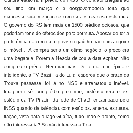
Cultura estão num prédio do INSS. O contrato chegará ao
seu final em março e a desgovernadora teria que
manifestar sua intenção de compra até meados deste mês.
O governo do RS tem mais de 1500 prédios ociosos, que
poderiam ter sido oferecidos para permuta. Apesar de ter a
preferência na compra, o governo gaúcho não quis adquirir
o imóvel… A compra seria um ótimo negócio, o preço era
uma bagatela. Porém a Néscia deixou a data expirar. Não
comprou o prédio. Nem vai mais. De forma mui lépida e
inteligente, a TV Brasil, a do Lula, esperou que o prazo da
Trouxa passasse, foi lá no INSS e arrematou o imóvel.
Imaginem só: um prédio prontinho, histórico (era o ex-
estúdio da TV Piratini da rede de Chatô, encampado pelo
INSS quando da falência), com estúdios, antena, estrutura,
fiação, vista para o lago Guaíba, tudo lindo e pronto, como
não interessaria? Só não interessa à Tola.