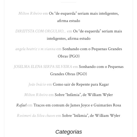
Milton Ribeiro
em
Os “de esquerda” seriam mais inteligentes,
afirma estudo
DIREITSTA COM ORGULHO...
em
Os “de esquerda” seriam mais
inteligentes, afirma estudo
angela beatriz s m vianna
em
Sonhando com o Pequenas Grandes
Obras (PGO)
JOSELMA ELENA SERPA SILVEIRA
em
Sonhando com o Pequenas
Grandes Obras (PGO)
João Inácio
em
Como sair de Repente para Kagar
Milton Ribeiro
em
Sobre “Infâmia”, de William Wyler
Rafael
em
Traços em comum de James Joyce e Guimarães Rosa
Rosimeri da Silva chaves
em
Sobre “Infâmia”, de William Wyler
Categorias