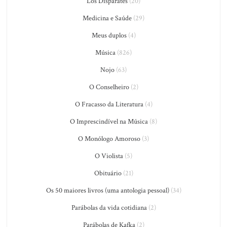
Los Disparates
(20)
Medicina e Saúde
(29)
Meus duplos
(4)
Música
(826)
Nojo
(63)
O Conselheiro
(2)
O Fracasso da Literatura
(4)
O Imprescindível na Música
(8)
O Monólogo Amoroso
(3)
O Violista
(5)
Obituário
(21)
Os 50 maiores livros (uma antologia pessoal)
(34)
Parábolas da vida cotidiana
(2)
Parábolas de Kafka
(2)