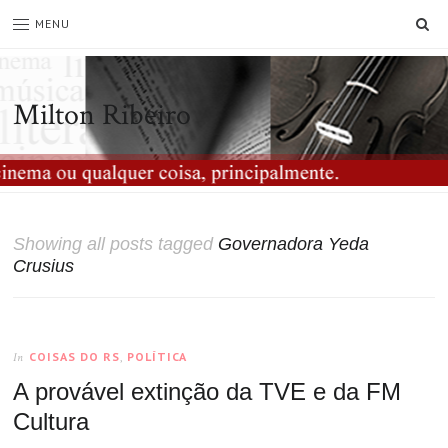
SE
MENU
Milton Ribeiro
Showing all posts tagged
Governadora Yeda
Crusius
COISAS DO RS
,
POLÍTICA
In
A provável extinção da TVE e da FM
Cultura