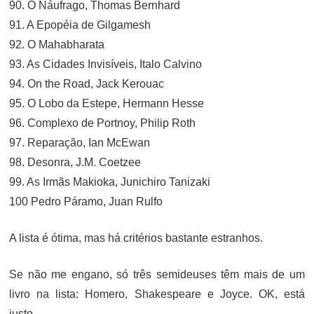
90. O Náufrago, Thomas Bernhard
91. A Epopéia de Gilgamesh
92. O Mahabharata
93. As Cidades Invisíveis, Italo Calvino
94. On the Road, Jack Kerouac
95. O Lobo da Estepe, Hermann Hesse
96. Complexo de Portnoy, Philip Roth
97. Reparação, Ian McEwan
98. Desonra, J.M. Coetzee
99. As Irmãs Makioka, Junichiro Tanizaki
100 Pedro Páramo, Juan Rulfo
A lista é ótima, mas há critérios bastante estranhos.
Se não me engano, só três semideuses têm mais de um
livro na lista: Homero, Shakespeare e Joyce. OK, está
justo.