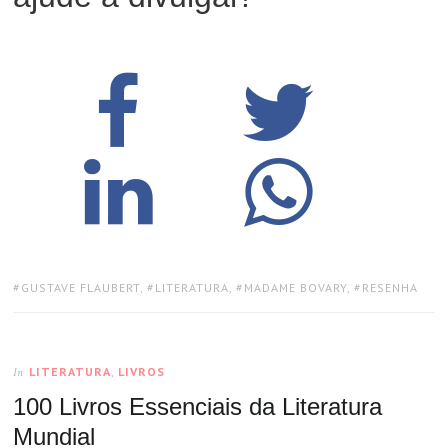
TAGS:
GUSTAVE FLAUBERT
,
LITERATURA
,
MADAME BOVARY
,
RESENHA
LITERATURA
,
LIVROS
In
100 Livros Essenciais da Literatura
Mundial