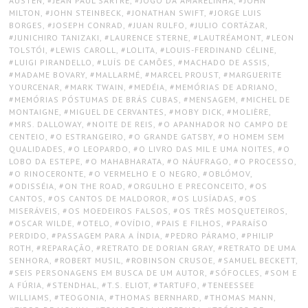
AUSTEN
,
JEAN PAUL SARTRE
,
JOGO DA AMARELINHA
,
JOHN
MILTON
,
JOHN STEINBECK
,
JONATHAN SWIFT
,
JORGE LUIS
BORGES
,
JOSEPH CONRAD
,
JUAN RULFO
,
JULIO CORTÁZAR
,
JUNICHIRO TANIZAKI
,
LAURENCE STERNE
,
LAUTRÉAMONT
,
LEON
TOLSTÓI
,
LEWIS CAROLL
,
LOLITA
,
LOUIS-FERDINAND CÉLINE
,
LUIGI PIRANDELLO
,
LUÍS DE CAMÕES
,
MACHADO DE ASSIS
,
MADAME BOVARY
,
MALLARMÉ
,
MARCEL PROUST
,
MARGUERITE
YOURCENAR
,
MARK TWAIN
,
MEDÉIA
,
MEMÓRIAS DE ADRIANO
,
MEMÓRIAS PÓSTUMAS DE BRÁS CUBAS
,
MENSAGEM
,
MICHEL DE
MONTAIGNE
,
MIGUEL DE CERVANTES
,
MOBY DICK
,
MOLIÈRE
,
MRS. DALLOWAY
,
NOITE DE REIS
,
O APANHADOR NO CAMPO DE
CENTEIO
,
O ESTRANGEIRO
,
O GRANDE GATSBY
,
O HOMEM SEM
QUALIDADES
,
O LEOPARDO
,
O LIVRO DAS MIL E UMA NOITES
,
O
LOBO DA ESTEPE
,
O MAHABHARATA
,
O NÁUFRAGO
,
O PROCESSO
,
O RINOCERONTE
,
O VERMELHO E O NEGRO
,
OBLÓMOV
,
ODISSÉIA
,
ON THE ROAD
,
ORGULHO E PRECONCEITO
,
OS
CANTOS
,
OS CANTOS DE MALDOROR
,
OS LUSÍADAS
,
OS
MISERÁVEIS
,
OS MOEDEIROS FALSOS
,
OS TRÊS MOSQUETEIROS
,
OSCAR WILDE
,
OTELO
,
OVÍDIO
,
PAIS E FILHOS
,
PARAÍSO
PERDIDO
,
PASSAGEM PARA A ÍNDIA
,
PEDRO PÁRAMO
,
PHILIP
ROTH
,
REPARAÇÃO
,
RETRATO DE DORIAN GRAY
,
RETRATO DE UMA
SENHORA
,
ROBERT MUSIL
,
ROBINSON CRUSOE
,
SAMUEL BECKETT
,
SEIS PERSONAGENS EM BUSCA DE UM AUTOR
,
SÓFOCLES
,
SOM E
A FÚRIA
,
STENDHAL
,
T.S. ELIOT
,
TARTUFO
,
TENEESSEE
WILLIAMS
,
TEOGONIA
,
THOMAS BERNHARD
,
THOMAS MANN
,