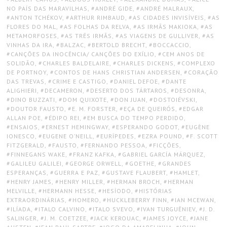
NO PAÍS DAS MARAVILHAS
,
ANDRÉ GIDE
,
ANDRÉ MALRAUX
,
ANTON TCHÉKOV
,
ARTHUR RIMBAUD
,
AS CIDADES INVISÍVEIS
,
AS
FLORES DO MAL
,
AS FOLHAS DA RELVA
,
AS IRMÃS MAKIOKA
,
AS
METAMORFOSES
,
AS TRÊS IRMÃS
,
AS VIAGENS DE GULLIVER
,
AS
VINHAS DA IRA
,
BALZAC
,
BERTOLD BRECHT
,
BOCCACCIO
,
CANÇÕES DA INOCÊNCIA/ CANÇÕES DO EXÍLIO
,
CEM ANOS DE
SOLIDÃO
,
CHARLES BALDELAIRE
,
CHARLES DICKENS
,
COMPLEXO
DE PORTNOY
,
CONTOS DE HANS CHRISTIAN ANDERSEN
,
CORAÇÃO
DAS TREVAS
,
CRIME E CASTIGO
,
DANIEL DEFOE
,
DANTE
ALIGHIERI
,
DECAMERON
,
DESERTO DOS TÁRTAROS
,
DESONRA
,
DINO BUZZATI
,
DOM QUIXOTE
,
DON JUAN
,
DOSTOIÉVSKI
,
DOUTOR FAUSTO
,
E. M. FORSTER
,
EÇA DE QUEIRÓS
,
EDGAR
ALLAN POE
,
ÉDIPO REI
,
EM BUSCA DO TEMPO PERDIDO
,
ENSAIOS
,
ERNEST HEMINGWAY
,
ESPERANDO GODOT
,
EUGÈNE
IONESCO
,
EUGENE O’NEILL
,
EURÍPEDES
,
EZRA POUND
,
F. SCOTT
FITZGERALD
,
FAUSTO
,
FERNANDO PESSOA
,
FICÇÕES
,
FINNEGANS WAKE
,
FRANZ KAFKA
,
GABRIEL GARCÍA MÁRQUEZ
,
GALILEU GALILEI
,
GEORGE ORWELL
,
GOETHE
,
GRANDES
ESPERANÇAS
,
GUERRA E PAZ
,
GUSTAVE FLAUBERT
,
HAMLET
,
HENRY JAMES
,
HENRY MILLER
,
HERMAN BROCH
,
HERMAN
MELVILLE
,
HERMANN HESSE
,
HESÍODO
,
HISTÓRIAS
EXTRAORDINÁRIAS
,
HOMERO
,
HUCKLEBERRY FINN
,
IAN MCEWAN
,
ILÍADA
,
ITALO CALVINO
,
ITALO SVEVO
,
IVAN TURGUÊNIEV
,
J. D.
SALINGER
,
J. M. COETZEE
,
JACK KEROUAC
,
JAMES JOYCE
,
JANE