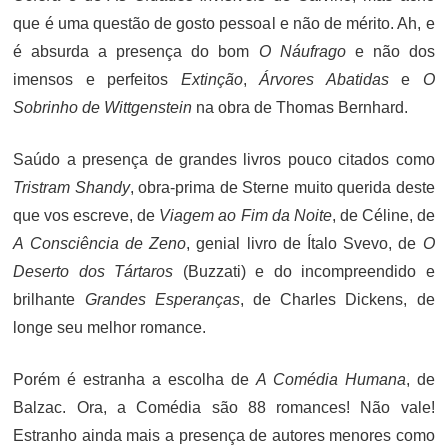
que é uma questão de gosto pessoal e não de mérito. Ah, e
é absurda a presença do bom
O Náufrago
e não dos
imensos e perfeitos
Extinção
,
Árvores Abatidas
e
O
Sobrinho de Wittgenstein
na obra de Thomas Bernhard.
Saúdo a presença de grandes livros pouco citados como
Tristram Shandy
, obra-prima de Sterne muito querida deste
que vos escreve, de
Viagem ao Fim da Noite
, de Céline, de
A Consciência de Zeno
, genial livro de Ítalo Svevo, de
O
Deserto dos Tártaros
(Buzzati) e do incompreendido e
brilhante
Grandes Esperanças
, de Charles Dickens, de
longe seu melhor romance.
Porém é estranha a escolha de
A Comédia Humana
, de
Balzac. Ora, a Comédia são 88 romances! Não vale!
Estranho ainda mais a presença de autores menores como