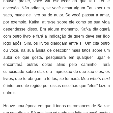
houver prazer, você vai esquecer do que leu. Ler é
diversão. Não adianta, se você achar algum Faulkner um
saco, mude de livro ou de autor. Se você passar a amar,
por exemplo, Kafka, atire-se sobre ele como se sua vida
dependesse disso. Em algum momento, Kafka dialogará
com outro livro e fará a indicação de quem deve ser lido
logo após. Sim, os livros dialogam entre si. Um cita outro
ou você, na sua ânsia de descobrir mais fatos sobre um
autor de que gosta, pesquisará em qualquer lugar e
encontrará outras obras afins pelo caminho. Terá
curiosidade sobre elas e a impressão de que são eles, os
livros, que te obrigam a lê-los, se formará. Meu
who`s next
é inteiramente regido por essas escolhas que “eles” fazem
entre si.
Houve uma época em que li todos os romances de Balzac
em sequência. Só que isso só pode ser feito se você gostar