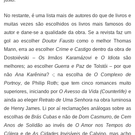
No restante, é uma lista mais de autores do que de livros e
muitas vezes são escolhidos os livros mais famosos do
autor e dane-se a qualidade da obra. Se a revista faz um
gol ao escolher
Doutor Fausto
como o melhor Thomas
Mann, erra ao escolher
Crime e Castigo
dentro da obra de
Dostoiévski –
Os Irmãos Karamázovi
e
O Idiota
são
melhores; ao escolher
Guerra e Paz
de Tolstói – por que
não
Ana Karênina
? -; na escolha de
O Complexo de
Portnoy
, de Philip Roth; que tem cinco romances muito
superiores, iniciando por
O Avesso da Vida (Counterlife)
e
ainda ao eleger
Retrato de Uma Senhora
na obra luminosa
de Henry James. Li por aí reclamações análogas sobre as
escolhas de
Brás Cubas
e não de
Dom Casmurro
, de
Cem
Anos de Solidão
ao invés de
O Amor nos Tempos do
Cólera
e de
As Cidades Invisíveis
de Calvino, mas acho