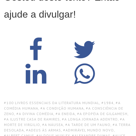
ajude a divulgar!
TAGS:
100 LIVROS ESSENCIAIS DA LITERATURA MUNDIAL
,
1984
,
A
COMÉDIA HUMANA
,
A CONDIÇÃO HUMANA
,
A CONSCIÊNCIA DE
ZENO
,
A DIVINA COMÉDIA
,
A ENEIDA
,
A EPOPÉIA DE GILGAMESH
,
A ILUSTRE CASA DE RAMIRES
,
A LONGA JORNADA ADENTRO
,
A
MORTE DE VIRGILIO
,
A NÁUSEA
,
A TARDE DE UM FAUNO
,
A TERRA
DESOLADA
,
ADEUS ÀS ARMAS
,
ADMIRÁVEL MUNDO NOVO
,
ALBERT CAMUS
,
ALDOUS HUXLEY
,
ALEXANDRE DUMAS
,
ALICE