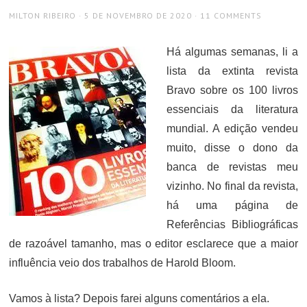
AUTHOR
POSTED
MILTON RIBEIRO
5 DE NOVEMBRO DE 2020
11 COMMENTS
ON
Há algumas semanas, li a
lista da extinta revista
Bravo sobre os 100 livros
essenciais da literatura
mundial. A edição vendeu
muito, disse o dono da
banca de revistas meu
vizinho. No final da revista,
há uma página de
Referências Bibliográficas
de razoável tamanho, mas o editor esclarece que a maior
influência veio dos trabalhos de Harold Bloom.
Vamos à lista? Depois farei alguns comentários a ela.