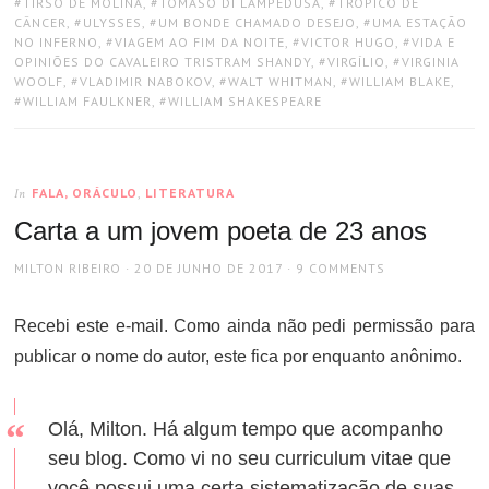
TIRSO DE MOLINA
,
TOMASO DI LAMPEDUSA
,
TRÓPICO DE
CÂNCER
,
ULYSSES
,
UM BONDE CHAMADO DESEJO
,
UMA ESTAÇÃO
NO INFERNO
,
VIAGEM AO FIM DA NOITE
,
VICTOR HUGO
,
VIDA E
OPINIÕES DO CAVALEIRO TRISTRAM SHANDY
,
VIRGÍLIO
,
VIRGINIA
WOOLF
,
VLADIMIR NABOKOV
,
WALT WHITMAN
,
WILLIAM BLAKE
,
WILLIAM FAULKNER
,
WILLIAM SHAKESPEARE
FALA, ORÁCULO
,
LITERATURA
In
Carta a um jovem poeta de 23 anos
AUTHOR
POSTED
MILTON RIBEIRO
20 DE JUNHO DE 2017
9 COMMENTS
ON
Recebi este e-mail. Como ainda não pedi permissão para
publicar o nome do autor, este fica por enquanto anônimo.
Olá, Milton. Há algum tempo que acompanho
seu blog. Como vi no seu curriculum vitae que
você possui uma certa sistematização de suas