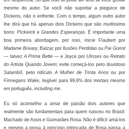
mesmo do autor. Se você não suportar a pieguice de
Dickens, não o enfrente. Com o tempo, algum outro autor
lhe dirá que há apenas dois Dickens que são muitíssimo
bons:
Pickwick
e
Grandes Esperanças
. É importante uma
boa primeira abordagem, por isso, inicie Flaubert por
Madame Bovary
, Balzac por
Ilusões Perdidas
ou
Pai Goriot
— talvez
A Prima Bette
— e Joyce por
Ulisses
ou
Retrato
do Artista Quando Jovem
; evite começá-los pelo duvidoso
Salambô
, pelo ridículo
A Mulher de Trinta Anos
ou por
Finnegans Wake
, ilegível para 99,9% dos mortais mesmo
em português,
including me
.
Eu só aconselho a amar de paixão dois autores que
realmente são fundamentais para quem nasceu no Brasil:
Machado de Assis e Guimarães Rosa. Não é difícil amá-los
e mesmo a prosa à principio intrincada de Rosa passa a