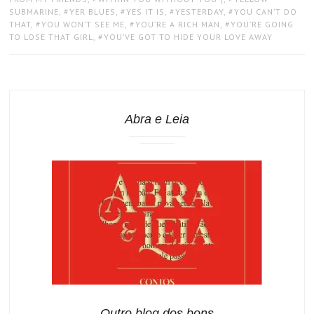
SUBMARINE
,
YER BLUES
,
YES IT IS
,
YESTERDAY
,
YOU CAN’T DO
THAT
,
YOU WON’T SEE ME
,
YOU’RE A RICH MAN
,
YOU’RE GOING
TO LOSE THAT GIRL
,
YOU’VE GOT TO HIDE YOUR LOVE AWAY
Abra e Leia
Outro blog dos bons