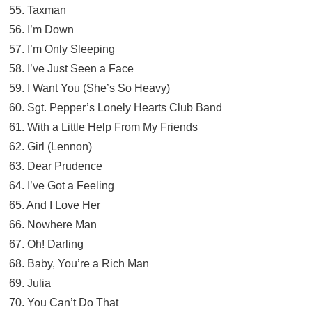
55. Taxman
56. I’m Down
57. I’m Only Sleeping
58. I’ve Just Seen a Face
59. I Want You (She’s So Heavy)
60. Sgt. Pepper’s Lonely Hearts Club Band
61. With a Little Help From My Friends
62. Girl (Lennon)
63. Dear Prudence
64. I’ve Got a Feeling
65. And I Love Her
66. Nowhere Man
67. Oh! Darling
68. Baby, You’re a Rich Man
69. Julia
70. You Can’t Do That