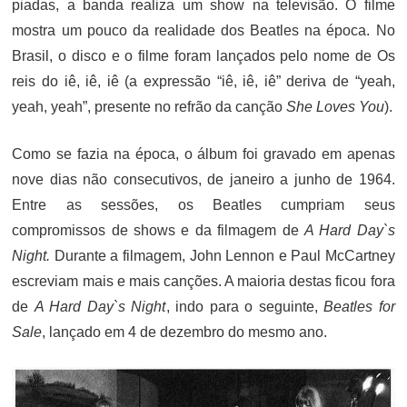
piadas, a banda realiza um show na televisão. O filme
mostra um pouco da realidade dos Beatles na época. No
Brasil, o disco e o filme foram lançados pelo nome de Os
reis do iê, iê, iê (a expressão “iê, iê, iê” deriva de “yeah,
yeah, yeah”, presente no refrão da canção
She Loves You
).
Como se fazia na época, o álbum foi gravado em apenas
nove dias não consecutivos, de janeiro a junho de 1964.
Entre as sessões, os Beatles cumpriam seus
compromissos de shows e da filmagem de
A Hard Day`s
Night.
Durante a filmagem, John Lennon e Paul McCartney
escreviam mais e mais canções. A maioria destas ficou fora
de
A Hard Day`s Night
, indo para o seguinte,
Beatles for
Sale
, lançado em 4 de dezembro do mesmo ano.