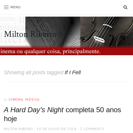
SE
MENU
Milton Ribeiro
Showing all posts tagged
If I Fell
CINEMA
,
MÚSICA
In
A Hard Day’s Night
completa 50 anos
hoje
AUTHOR
POSTED
MILTON RIBEIRO
10 DE JULHO DE 2014
2 COMMENTS