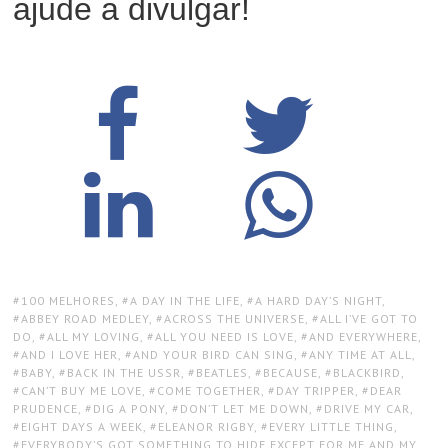
ajude a divulgar!
TAGS:
100 MELHORES
,
A DAY IN THE LIFE
,
A HARD DAY’S NIGHT
,
ABBEY ROAD MEDLEY
,
ACROSS THE UNIVERSE
,
ALL I’VE GOT TO
DO
,
ALL MY LOVING
,
ALL YOU NEED IS LOVE
,
AND EVERYWHERE
,
AND I LOVE HER
,
AND YOUR BIRD CAN SING
,
ANY TIME AT ALL
,
BABY
,
BACK IN THE USSR
,
BEATLES
,
BECAUSE
,
BLACKBIRD
,
CAN’T BUY ME LOVE
,
COME TOGETHER
,
DAY TRIPPER
,
DEAR
PRUDENCE
,
DIG A PONY
,
DON’T LET ME DOWN
,
DRIVE MY CAR
,
EIGHT DAYS A WEEK
,
ELEANOR RIGBY
,
EVERY LITTLE THING
,
EVERYBODY’S GOT SOMETHING TO HIDE EXCEPT FOR ME AND MY