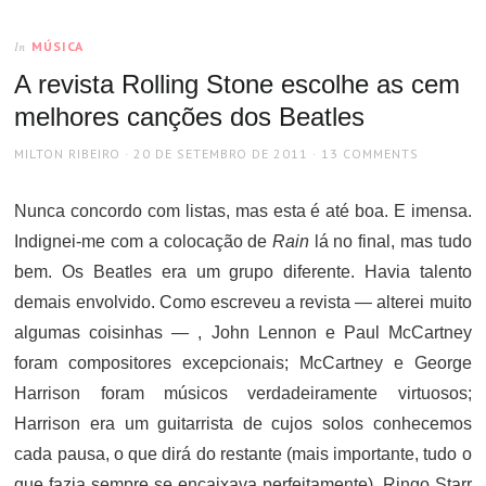
MÚSICA
In
A revista Rolling Stone escolhe as cem
melhores canções dos Beatles
AUTHOR
POSTED
MILTON RIBEIRO
20 DE SETEMBRO DE 2011
13 COMMENTS
ON
Nunca concordo com listas, mas esta é até boa. E imensa.
Indignei-me com a colocação de
Rain
lá no final, mas tudo
bem. Os Beatles era um grupo diferente. Havia talento
demais envolvido. Como escreveu a revista — alterei muito
algumas coisinhas — , John Lennon e Paul McCartney
foram compositores excepcionais; McCartney e George
Harrison foram músicos verdadeiramente virtuosos;
Harrison era um guitarrista de cujos solos conhecemos
cada pausa, o que dirá do restante (mais importante, tudo o
que fazia sempre se encaixava perfeitamente). Ringo Starr