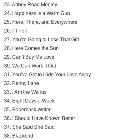
23. Abbey Road Medley
24. Happiness is a Warm Gun
25. Here, There, and Everywhere
26. If I Fell
27. You’re Going to Lose That Girl
28. Here Comes the Sun
29. Can’t Buy Me Love
30. We Can Work it Out
31. You’ve Got to Hide Your Love Away
32. Penny Lane
33. I Am the Walrus
34. Eight Days a Week
35. Paperback Writer
36. I Should Have Known Better
37. She Said She Said
38. Blackbird