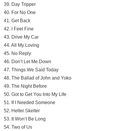
39. Day Tripper
40. For No One
41. Get Back
42. I Feel Fine
43. Drive My Car
44. All My Loving
45. No Reply
46. Don’t Let Me Down
47. Things We Said Today
48. The Ballad of John and Yoko
49. The Night Before
50. Got to Get You Into My Life
51. If I Needed Someone
52. Helter Skelter
53. It Won’t Be Long
54. Two of Us