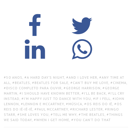
TAGS:
50 ANOS
,
A HARD DAY’S NIGHT
,
AND I LOVE HER
,
ANY TIME AT
ALL
,
BEATLES
,
BEATLES FOR SALE
,
CAN’T BUY ME LOVE
,
CINEMA
,
DISCO COMPLETO PARA OUVIR
,
GEORGE HARRISON
,
GEORGE
MARTIN
,
I SHOULD HAVE KNOWN BETTER
,
I’LL BE BACK
,
I’LL CRY
INSTEAD
,
I’M HAPPY JUST TO DANCE WITH YOU
,
IF I FELL
,
JOHN
LENNON
,
LENNON E MCCARTNEY
,
MÚSICA
,
OS REIS DO IÊ
,
OS
REIS DO IÊ-IÊ-IÊ
,
PAUL MCCARTNEY
,
RICHARD LESTER
,
RINGO
STARR
,
SHE LOVES YOU
,
TELL ME WHY
,
THE BEATLES
,
THINGS
WE SAID TODAY
,
WHEN I GET HOME
,
YOU CAN’T DO THAT