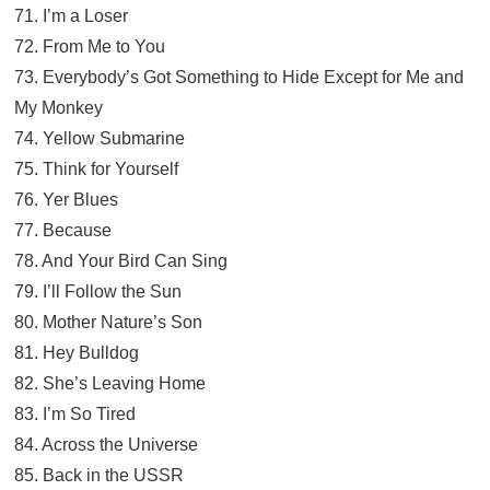
71. I’m a Loser
72. From Me to You
73. Everybody’s Got Something to Hide Except for Me and
My Monkey
74. Yellow Submarine
75. Think for Yourself
76. Yer Blues
77. Because
78. And Your Bird Can Sing
79. I’ll Follow the Sun
80. Mother Nature’s Son
81. Hey Bulldog
82. She’s Leaving Home
83. I’m So Tired
84. Across the Universe
85. Back in the USSR