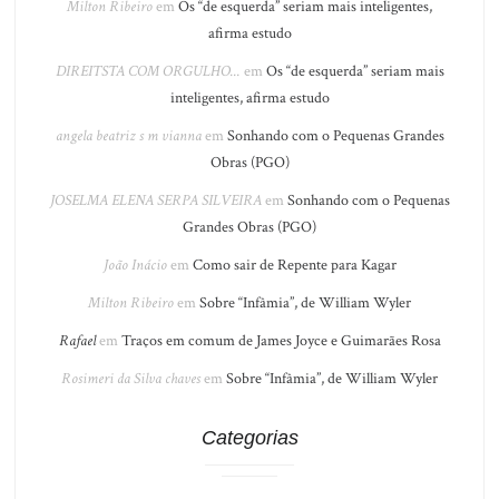
Milton Ribeiro
em
Os “de esquerda” seriam mais inteligentes,
afirma estudo
DIREITSTA COM ORGULHO...
em
Os “de esquerda” seriam mais
inteligentes, afirma estudo
angela beatriz s m vianna
em
Sonhando com o Pequenas Grandes
Obras (PGO)
JOSELMA ELENA SERPA SILVEIRA
em
Sonhando com o Pequenas
Grandes Obras (PGO)
João Inácio
em
Como sair de Repente para Kagar
Milton Ribeiro
em
Sobre “Infâmia”, de William Wyler
Rafael
em
Traços em comum de James Joyce e Guimarães Rosa
Rosimeri da Silva chaves
em
Sobre “Infâmia”, de William Wyler
Categorias