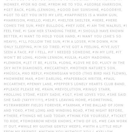
MONKEY
,
FOR NO ONE
,
FROM ME TO YOU
,
GEORGE HARRISON
,
GET BACK
,
GIRL (LENNON)
,
GOOD DAY SUNSHINE
,
GOODBYE
,
GOT TO GET YOU INTO MY LIFE
,
HAPPINESS IS A WARM GUN
,
HARRISON
,
HELLO
,
HELP!
,
HELTER SKELTER
,
HERE
,
HERE
COMES THE SUN
,
HEY BULLDOG
,
HEY JUDE
,
I AM THE WALRUS
,
I
FEEL FINE
,
I SAW HER STANDING THERE
,
I SHOULD HAVE KNOWN
BETTER
,
I WANT TO HOLD YOUR HAND
,
I WANT YOU (SHE’S SO
HEAVY)
,
I’LL FOLLOW THE SUN
,
I’M A LOSER
,
I’M DOWN
,
I’M
ONLY SLEEPING
,
I’M SO TIRED
,
I’VE GOT A FEELING
,
I’VE JUST
SEEN A FACE
,
IF I FELL
,
IF I NEEDED SOMEONE
,
IN MY LIFE
,
IT
WON’T BE LONG
,
JOHN LENNON
,
JULIA
,
LADY MADONNA
,
LENNON
,
LET IT BE
,
LISTA
,
LONG
,
LOVE ME DO
,
LUCY IN THE
SKY WITH DIAMONDS
,
MCCARTNEY
,
MOTHER NATURE’S SON
,
MÚSICA
,
NO REPLY
,
NORWEGIAN WOOD (THIS BIRD HAS FLOWN)
,
NOWHERE MAN
,
OH! DARLING
,
PAPERBACK WRITER
,
PAUL
MCCARTNEY
,
PENNY LANE
,
PEPPER’S LONELY HEARTS CLUB BAND
,
PLEASE PLEASE ME
,
RAIN
,
REVOLUTION
,
RINGO STARR
,
ROLLING STONE
,
SEXY SADIE
,
SGT
,
SHE LOVES YOU
,
SHE SAID
SHE SAID (YAYYY!!!!!)
,
SHE’S LEAVING HOME
,
SOMETHING
,
STRAWBERRY FIELDS FOREVER
,
TAXMAN
,
THE BALLAD OF JOHN
AND YOKO
,
THE LONG AND WINDING ROAD
,
THE NIGHT BEFORE
,
THERE
,
THINGS WE SAID TODAY
,
THINK FOR YOURSELF
,
TICKET
TO RIDE
,
TOMORROW NEVER KNOWS
,
TWO OF US
,
WE CAN WORK
IT OUT
,
WHILE MY GUITAR GENTLY WEEPS
,
WITH A LITTLE HELP
FROM MY FRIENDS
,
WITHIN YOU WITHOUT YOU (
,
YELLOW