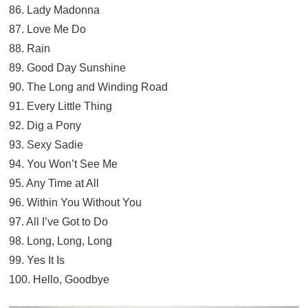
86. Lady Madonna
87. Love Me Do
88. Rain
89. Good Day Sunshine
90. The Long and Winding Road
91. Every Little Thing
92. Dig a Pony
93. Sexy Sadie
94. You Won’t See Me
95. Any Time at All
96. Within You Without You
97. All I’ve Got to Do
98. Long, Long, Long
99. Yes It Is
100. Hello, Goodbye