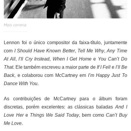
Mais correria
Lennon foi o único compositor da faixa-título, juntamente
com
I Should Have Known Better
,
Tell Me Why
,
Any Time
At All
,
I’ll Cry Instead
,
When I Get Home
e
You Can’t Do
That
. Ele também escreveu a maior parte de
If I Fell
e
I’ll Be
Back
, e colaborou com McCartney em
I’m Happy Just To
Dance With You
.
As contribuições de McCartney para o álbum foram
discretas, porém excelentes: as clássicas baladas
And I
Love Her
e
Things We Said Today
, bem como
Can’t Buy
Me Love
.