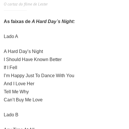
O cartaz do filme de Lester
As faixas de
A Hard Day`s Night:
Lado A
A Hard Day’s Night
I Should Have Known Better
If I Fell
I’m Happy Just To Dance With You
And I Love Her
Tell Me Why
Can’t Buy Me Love
Lado B