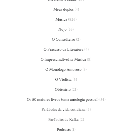
Meus duplos
(4)
Música
(826)
Nojo
(63)
O Conselheiro
(2)
O Fracasso da Literatura
(4)
O Imprescindível na Música
(8)
O Monólogo Amoroso
(3)
O Violista
(5)
Obituário
(21)
Os 50 maiores livros (uma antologia pessoal)
(34)
Parábolas da vida cotidiana
(2)
Parábolas de Kafka
(2)
Podcasts
(1)