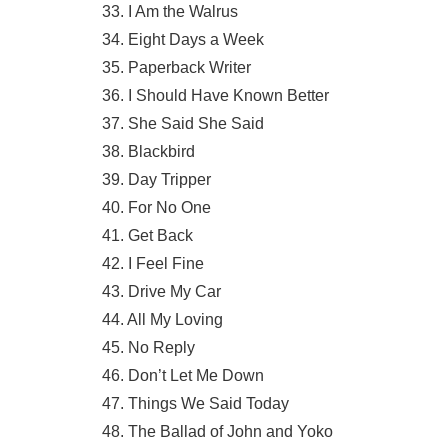
33. I Am the Walrus
34. Eight Days a Week
35. Paperback Writer
36. I Should Have Known Better
37. She Said She Said
38. Blackbird
39. Day Tripper
40. For No One
41. Get Back
42. I Feel Fine
43. Drive My Car
44. All My Loving
45. No Reply
46. Don’t Let Me Down
47. Things We Said Today
48. The Ballad of John and Yoko