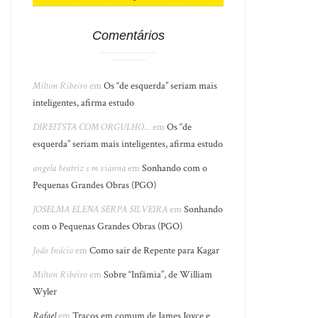
Comentários
Milton Ribeiro
em
Os “de esquerda” seriam mais
inteligentes, afirma estudo
DIREITSTA COM ORGULHO...
em
Os “de
esquerda” seriam mais inteligentes, afirma estudo
angela beatriz s m vianna
em
Sonhando com o
Pequenas Grandes Obras (PGO)
JOSELMA ELENA SERPA SILVEIRA
em
Sonhando
com o Pequenas Grandes Obras (PGO)
João Inácio
em
Como sair de Repente para Kagar
Milton Ribeiro
em
Sobre “Infâmia”, de William
Wyler
Rafael
em
Traços em comum de James Joyce e