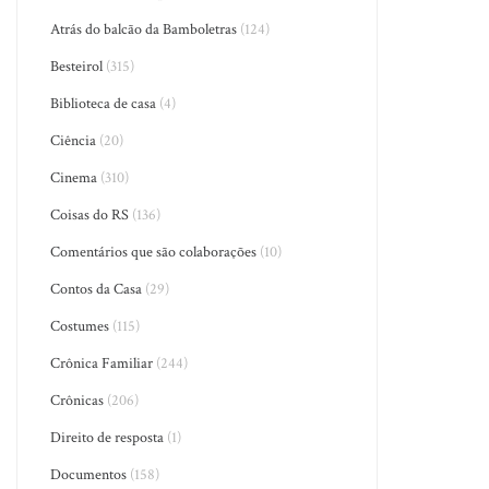
Atrás do balcão da Bamboletras
(124)
Besteirol
(315)
Biblioteca de casa
(4)
Ciência
(20)
Cinema
(310)
Coisas do RS
(136)
Comentários que são colaborações
(10)
Contos da Casa
(29)
Costumes
(115)
Crônica Familiar
(244)
Crônicas
(206)
Direito de resposta
(1)
Documentos
(158)