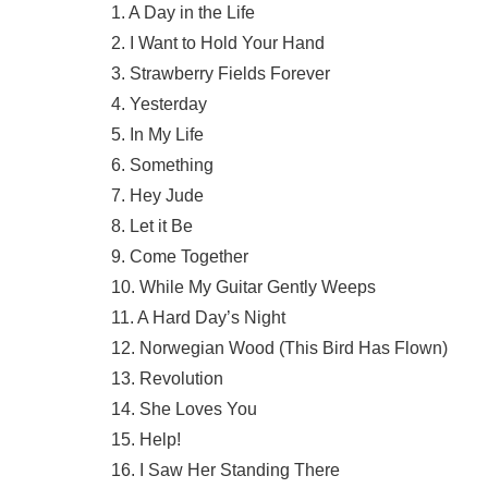
1. A Day in the Life
2. I Want to Hold Your Hand
3. Strawberry Fields Forever
4. Yesterday
5. In My Life
6. Something
7. Hey Jude
8. Let it Be
9. Come Together
10. While My Guitar Gently Weeps
11. A Hard Day’s Night
12. Norwegian Wood (This Bird Has Flown)
13. Revolution
14. She Loves You
15. Help!
16. I Saw Her Standing There