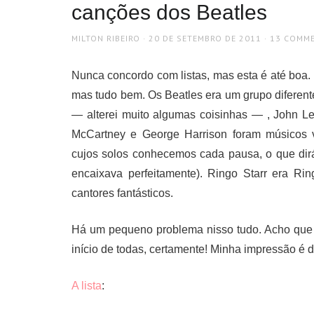
canções dos Beatles
AUTHOR
POSTED
MILTON RIBEIRO
20 DE SETEMBRO DE 2011
13 COMM
ON
Nunca concordo com listas, mas esta é até boa
mas tudo bem. Os Beatles era um grupo diferent
— alterei muito algumas coisinhas — , John L
McCartney e George Harrison foram músicos ve
cujos solos conhecemos cada pausa, o que dirá
encaixava perfeitamente). Ringo Starr era Ri
cantores fantásticos.
Há um pequeno problema nisso tudo. Acho que 
início de todas, certamente! Minha impressão é 
A lista
: