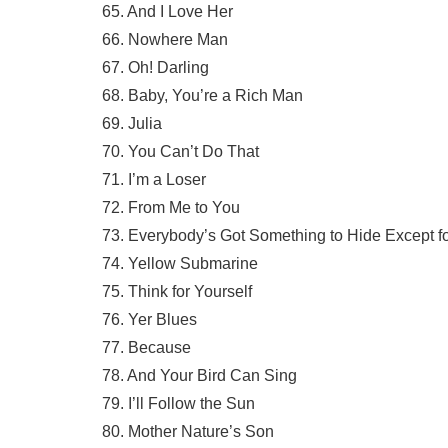
65. And I Love Her
66. Nowhere Man
67. Oh! Darling
68. Baby, You’re a Rich Man
69. Julia
70. You Can’t Do That
71. I’m a Loser
72. From Me to You
73. Everybody’s Got Something to Hide Except 
74. Yellow Submarine
75. Think for Yourself
76. Yer Blues
77. Because
78. And Your Bird Can Sing
79. I’ll Follow the Sun
80. Mother Nature’s Son