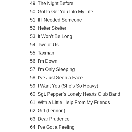
49. The Night Before
50. Got to Get You Into My Life
51. If I Needed Someone
52. Helter Skelter
53. It Won’t Be Long
54. Two of Us
55. Taxman
56. I’m Down
57. I’m Only Sleeping
58. I’ve Just Seen a Face
59. I Want You (She’s So Heavy)
60. Sgt. Pepper’s Lonely Hearts Club Band
61. With a Little Help From My Friends
62. Girl (Lennon)
63. Dear Prudence
64. I’ve Got a Feeling