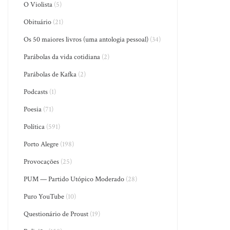
O Violista
(5)
Obituário
(21)
Os 50 maiores livros (uma antologia pessoal)
(34)
Parábolas da vida cotidiana
(2)
Parábolas de Kafka
(2)
Podcasts
(1)
Poesia
(71)
Política
(591)
Porto Alegre
(198)
Provocações
(25)
PUM — Partido Utópico Moderado
(28)
Puro YouTube
(10)
Questionário de Proust
(19)