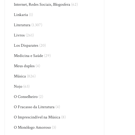
Internet, Redes Sociais, Blogosfera
(62)
Linkaria
(1)
Literatura
(1.307)
Livros
(261)
Los Disparates
(20)
Medicina e Saúde
(29)
Meus duplos
(4)
Música
(826)
Nojo
(63)
O Conselheiro
(2)
O Fracasso da Literatura
(4)
O Imprescindível na Música
(8)
O Monólogo Amoroso
(3)