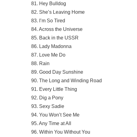
81. Hey Bulldog
82. She’s Leaving Home
83. I’m So Tired
84. Across the Universe
85. Back in the USSR
86. Lady Madonna
87. Love Me Do
88. Rain
89. Good Day Sunshine
90. The Long and Winding Road
91. Every Little Thing
92. Dig a Pony
93. Sexy Sadie
94. You Won’t See Me
95. Any Time at All
96. Within You Without You