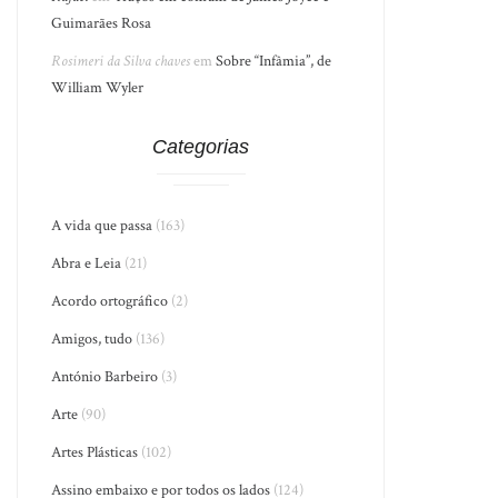
Guimarães Rosa
Rosimeri da Silva chaves
em
Sobre “Infâmia”, de
William Wyler
Categorias
A vida que passa
(163)
Abra e Leia
(21)
Acordo ortográfico
(2)
Amigos, tudo
(136)
António Barbeiro
(3)
Arte
(90)
Artes Plásticas
(102)
Assino embaixo e por todos os lados
(124)