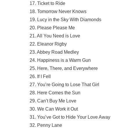
17. Ticket to Ride
18. Tomorrow Never Knows
19. Lucy in the Sky With Diamonds
20. Please Please Me
21. All You Need is Love
22. Eleanor Rigby
23. Abbey Road Medley
24. Happiness is a Warm Gun
25. Here, There, and Everywhere
26. If I Fell
27. You’re Going to Lose That Girl
28. Here Comes the Sun
29. Can’t Buy Me Love
30. We Can Work it Out
31. You’ve Got to Hide Your Love Away
32. Penny Lane