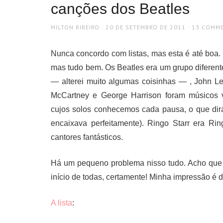
canções dos Beatles
AUTHOR
POSTED
MILTON RIBEIRO
20 DE SETEMBRO DE 2011
13 COMM
ON
Nunca concordo com listas, mas esta é até boa
mas tudo bem. Os Beatles era um grupo diferent
— alterei muito algumas coisinhas — , John L
McCartney e George Harrison foram músicos ve
cujos solos conhecemos cada pausa, o que dirá
encaixava perfeitamente). Ringo Starr era Ri
cantores fantásticos.
Há um pequeno problema nisso tudo. Acho que 
início de todas, certamente! Minha impressão é 
A lista
: