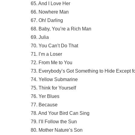
65. And I Love Her
66. Nowhere Man
67. Oh! Darling
68. Baby, You’re a Rich Man
69. Julia
70. You Can’t Do That
71. I’m a Loser
72. From Me to You
73. Everybody’s Got Something to Hide Except 
74. Yellow Submarine
75. Think for Yourself
76. Yer Blues
77. Because
78. And Your Bird Can Sing
79. I’ll Follow the Sun
80. Mother Nature’s Son