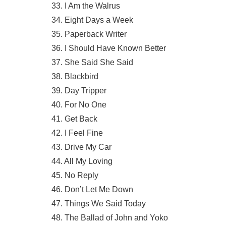
33. I Am the Walrus
34. Eight Days a Week
35. Paperback Writer
36. I Should Have Known Better
37. She Said She Said
38. Blackbird
39. Day Tripper
40. For No One
41. Get Back
42. I Feel Fine
43. Drive My Car
44. All My Loving
45. No Reply
46. Don’t Let Me Down
47. Things We Said Today
48. The Ballad of John and Yoko