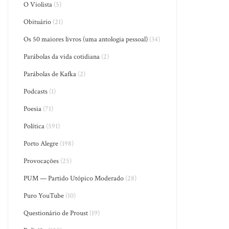
O Violista
(5)
Obituário
(21)
Os 50 maiores livros (uma antologia pessoal)
(34)
Parábolas da vida cotidiana
(2)
Parábolas de Kafka
(2)
Podcasts
(1)
Poesia
(71)
Política
(591)
Porto Alegre
(198)
Provocações
(25)
PUM — Partido Utópico Moderado
(28)
Puro YouTube
(10)
Questionário de Proust
(19)