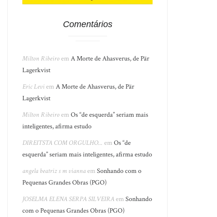
Comentários
Milton Ribeiro
em
A Morte de Ahasverus, de Pär
Lagerkvist
Eric Levi
em
A Morte de Ahasverus, de Pär
Lagerkvist
Milton Ribeiro
em
Os “de esquerda” seriam mais
inteligentes, afirma estudo
DIREITSTA COM ORGULHO...
em
Os “de
esquerda” seriam mais inteligentes, afirma estudo
angela beatriz s m vianna
em
Sonhando com o
Pequenas Grandes Obras (PGO)
JOSELMA ELENA SERPA SILVEIRA
em
Sonhando
com o Pequenas Grandes Obras (PGO)