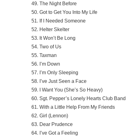
49. The Night Before
50. Got to Get You Into My Life
51. If I Needed Someone
52. Helter Skelter
53. It Won’t Be Long
54. Two of Us
55. Taxman
56. I’m Down
57. I’m Only Sleeping
58. I’ve Just Seen a Face
59. I Want You (She’s So Heavy)
60. Sgt. Pepper’s Lonely Hearts Club Band
61. With a Little Help From My Friends
62. Girl (Lennon)
63. Dear Prudence
64. I’ve Got a Feeling