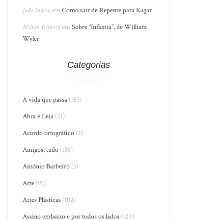
João Inácio
em
Como sair de Repente para Kagar
Milton Ribeiro
em
Sobre “Infâmia”, de William
Wyler
Categorias
A vida que passa
(163)
Abra e Leia
(21)
Acordo ortográfico
(2)
Amigos, tudo
(136)
António Barbeiro
(3)
Arte
(90)
Artes Plásticas
(102)
Assino embaixo e por todos os lados
(124)