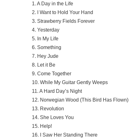
1. A Day in the Life
2. I Want to Hold Your Hand
3. Strawberry Fields Forever
4. Yesterday
5. In My Life
6. Something
7. Hey Jude
8. Let it Be
9. Come Together
10. While My Guitar Gently Weeps
11. A Hard Day’s Night
12. Norwegian Wood (This Bird Has Flown)
13. Revolution
14. She Loves You
15. Help!
16. I Saw Her Standing There