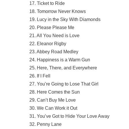
17. Ticket to Ride
18. Tomorrow Never Knows
19. Lucy in the Sky With Diamonds
20. Please Please Me
21. All You Need is Love
22. Eleanor Rigby
23. Abbey Road Medley
24. Happiness is a Warm Gun
25. Here, There, and Everywhere
26. If I Fell
27. You’re Going to Lose That Girl
28. Here Comes the Sun
29. Can’t Buy Me Love
30. We Can Work it Out
31. You’ve Got to Hide Your Love Away
32. Penny Lane