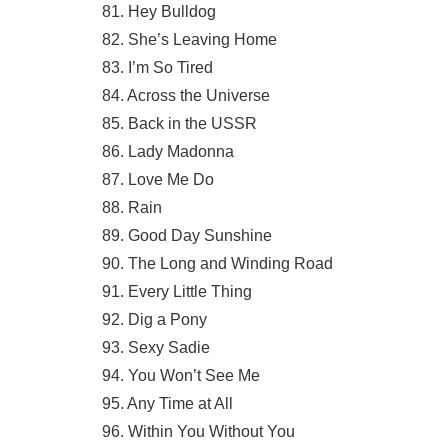
81. Hey Bulldog
82. She’s Leaving Home
83. I’m So Tired
84. Across the Universe
85. Back in the USSR
86. Lady Madonna
87. Love Me Do
88. Rain
89. Good Day Sunshine
90. The Long and Winding Road
91. Every Little Thing
92. Dig a Pony
93. Sexy Sadie
94. You Won’t See Me
95. Any Time at All
96. Within You Without You