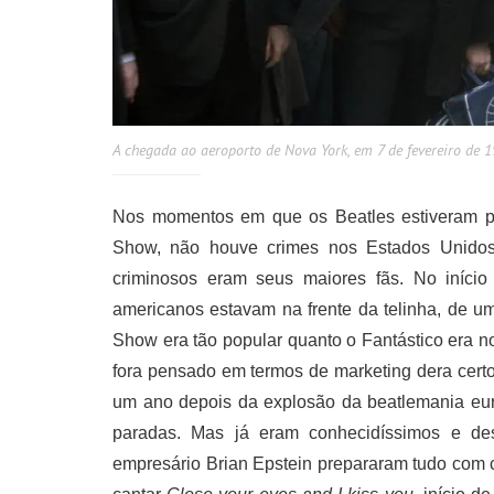
A chegada ao aeroporto de Nova York, em 7 de fevereiro de 
Nos momentos em que os Beatles estiveram pe
Show, não houve crimes nos Estados Unidos.
criminosos eram seus maiores fãs. No início
americanos estavam na frente da telinha, de u
Show era tão popular quanto o Fantástico era 
fora pensado em termos de marketing dera cer
um ano depois da explosão da beatlemania eur
paradas. Mas já eram conhecidíssimos e de
empresário Brian Epstein prepararam tudo com