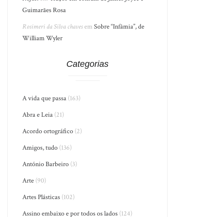
Guimarães Rosa
Rosimeri da Silva chaves
em
Sobre “Infâmia”, de
William Wyler
Categorias
A vida que passa
(163)
Abra e Leia
(21)
Acordo ortográfico
(2)
Amigos, tudo
(136)
António Barbeiro
(3)
Arte
(90)
Artes Plásticas
(102)
Assino embaixo e por todos os lados
(124)