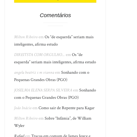
Comentários
Milton Ribeiro
em
Os “de esquerda” seriam mais
inteligentes, afirma estudo
DIREITSTA COM ORGULHO...
em
Os “de
esquerda” seriam mais inteligentes, afirma estudo
angela beatriz s m vianna
em
Sonhando com o
Pequenas Grandes Obras (PGO)
JOSELMA ELENA SERPA SILVEIRA
em
Sonhando
com o Pequenas Grandes Obras (PGO)
João Inácio
em
Como sair de Repente para Kagar
Milton Ribeiro
em
Sobre “Infâmia”, de William
Wyler
Rafael
em
Traços em comum de James Joyce e