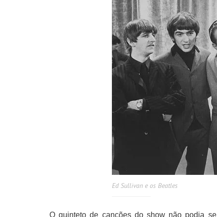
Ed Sullivan e os Beatles
O quinteto de canções do show não podia ser 