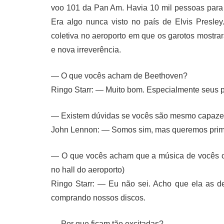
voo 101 da Pan Am. Havia 10 mil pessoas para
Era algo nunca visto no país de Elvis Presle
coletiva no aeroporto em que os garotos mostrar
e nova irreverência.
— O que vocês acham de Beethoven?
Ringo Starr: — Muito bom. Especialmente seus
— Existem dúvidas se vocês são mesmo capazes
John Lennon: — Somos sim, mas queremos primei
— O que vocês acham que a música de vocês ca
no hall do aeroporto)
Ringo Starr: — Eu não sei. Acho que ela as de
comprando nossos discos.
— Por que ficam tão excitadas?