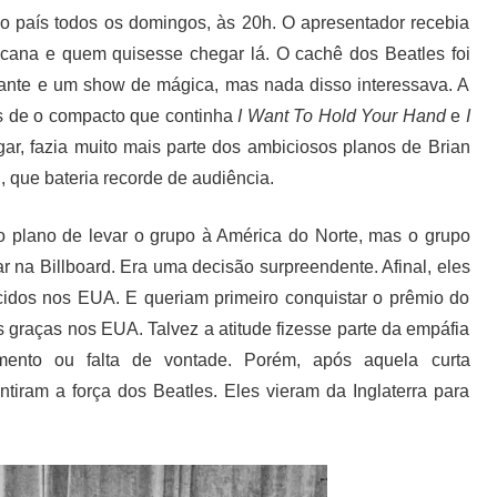
 o país todos os domingos, às 20h. O apresentador recebia
cana e quem quisesse chegar lá. O cachê dos Beatles foi
iante e um show de mágica, mas nada disso interessava. A
is de o compacto que continha
I Want To Hold Your Hand
e
I
gar, fazia muito mais parte dos ambiciosos planos de Brian
 que bateria recorde de audiência.
 o plano de levar o grupo à América do Norte, mas o grupo
r na Billboard. Era uma decisão surpreendente. Afinal, eles
cidos nos EUA. E queriam primeiro conquistar o prêmio do
s graças nos EUA. Talvez a atitude fizesse parte da empáfia
mento ou falta de vontade. Porém, após aquela curta
tiram a força dos Beatles. Eles vieram da Inglaterra para