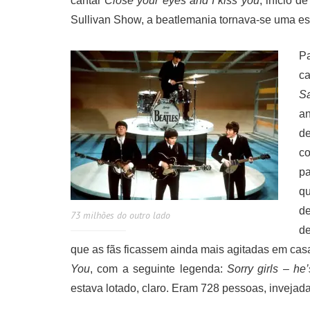
cantar
Close your eyes and I kiss you
, início d
Sullivan Show, a beatlemania tornava-se uma espé
P
c
S
an
d
co
pa
q
de
73 milhões do outro lado
de
que as fãs ficassem ainda mais agitadas em ca
You
, com a seguinte legenda:
Sorry girls – he
estava lotado, claro. Eram 728 pessoas, invejad