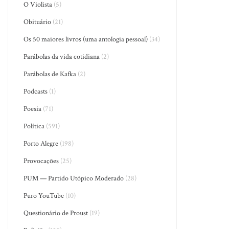
O Violista
(5)
Obituário
(21)
Os 50 maiores livros (uma antologia pessoal)
(34)
Parábolas da vida cotidiana
(2)
Parábolas de Kafka
(2)
Podcasts
(1)
Poesia
(71)
Política
(591)
Porto Alegre
(198)
Provocações
(25)
PUM — Partido Utópico Moderado
(28)
Puro YouTube
(10)
Questionário de Proust
(19)