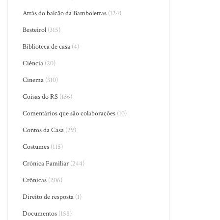
Atrás do balcão da Bamboletras
(124)
Besteirol
(315)
Biblioteca de casa
(4)
Ciência
(20)
Cinema
(310)
Coisas do RS
(136)
Comentários que são colaborações
(10)
Contos da Casa
(29)
Costumes
(115)
Crônica Familiar
(244)
Crônicas
(206)
Direito de resposta
(1)
Documentos
(158)