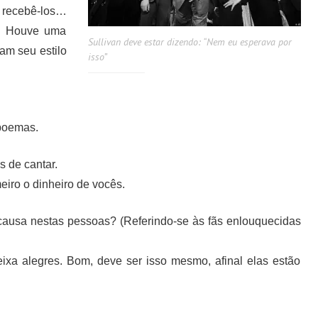
 recebê-los…
y. Houve uma
Sullivan deve estar dizendo: “Nem eu esperava por
am seu estilo
isso”
 poemas.
 de cantar.
ro o dinheiro de vocês.
usa nestas pessoas? (Referindo-se às fãs enlouquecidas
ixa alegres. Bom, deve ser isso mesmo, afinal elas estão