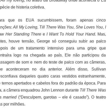
e
All my loving
, no teatro da Broadway onde acontecia o Ed
cie de histeria coletiva.
ara que os EUA sucumbissem, foram apenas cinco
anções:
All My Loving
,
Till There Was You
,
She Loves You
,
I
aw Her Standing There
e
I Want To Hold Your Hand
. Mas,
tes, houve tensão. George só conseguiu subir ao palco
epois de um tratamento intensivo para uma gripe que
ntraíra logo na chegada ao país. Ele não participou da
ssagem de som e nem do teste de palco com as câmeras,
ue aconteceram no dia anterior. Além disso, Sullivan
sconfiava daqueles quatro caras vestidos estranhamente,
 ternos apertados e cabelos fora do padrão da época. Para
sa, a câmera enquadrou John Lennon durante
Till There Was
’s married
(“Desculpem, garotas – ele é casado”). O teatro
as por milhões.