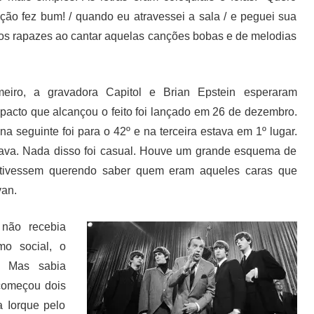
ção fez bum! / quando eu atravessei a sala / e peguei sua
 dos rapazes ao cantar aquelas canções bobas e de melodias
imeiro, a gravadora Capitol e Brian Epstein esperaram
mpacto que alcançou o feito foi lançado em 26 de dezembro.
 seguinte foi para o 42º e na terceira estava em 1º lugar.
rava. Nada disso foi casual. Houve um grande esquema de
estivessem querendo saber quem eram aqueles caras que
van.
não recebia
mo social, o
. Mas sabia
 começou dois
 Iorque pelo