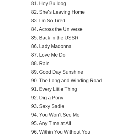
81. Hey Bulldog
82. She’s Leaving Home
83. I’m So Tired
84. Across the Universe
85. Back in the USSR
86. Lady Madonna
87. Love Me Do
88. Rain
89. Good Day Sunshine
90. The Long and Winding Road
91. Every Little Thing
92. Dig a Pony
93. Sexy Sadie
94. You Won’t See Me
95. Any Time at All
96. Within You Without You