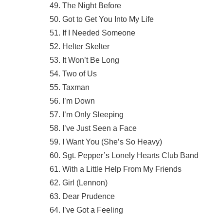
49. The Night Before
50. Got to Get You Into My Life
51. If I Needed Someone
52. Helter Skelter
53. It Won’t Be Long
54. Two of Us
55. Taxman
56. I’m Down
57. I’m Only Sleeping
58. I’ve Just Seen a Face
59. I Want You (She’s So Heavy)
60. Sgt. Pepper’s Lonely Hearts Club Band
61. With a Little Help From My Friends
62. Girl (Lennon)
63. Dear Prudence
64. I’ve Got a Feeling