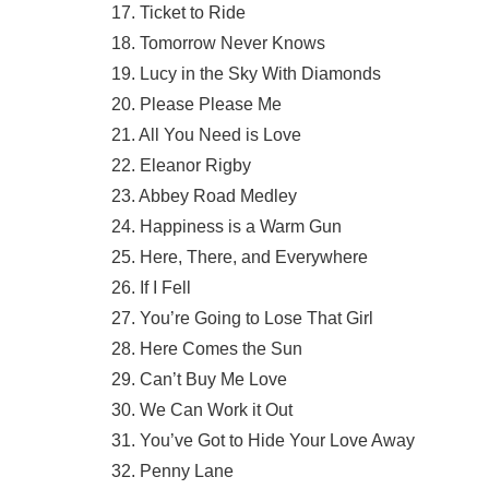
17. Ticket to Ride
18. Tomorrow Never Knows
19. Lucy in the Sky With Diamonds
20. Please Please Me
21. All You Need is Love
22. Eleanor Rigby
23. Abbey Road Medley
24. Happiness is a Warm Gun
25. Here, There, and Everywhere
26. If I Fell
27. You’re Going to Lose That Girl
28. Here Comes the Sun
29. Can’t Buy Me Love
30. We Can Work it Out
31. You’ve Got to Hide Your Love Away
32. Penny Lane