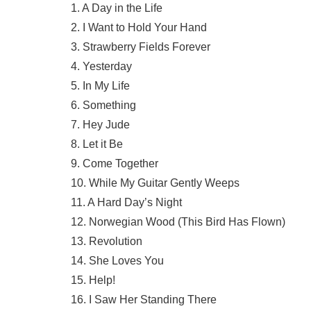
1. A Day in the Life
2. I Want to Hold Your Hand
3. Strawberry Fields Forever
4. Yesterday
5. In My Life
6. Something
7. Hey Jude
8. Let it Be
9. Come Together
10. While My Guitar Gently Weeps
11. A Hard Day’s Night
12. Norwegian Wood (This Bird Has Flown)
13. Revolution
14. She Loves You
15. Help!
16. I Saw Her Standing There