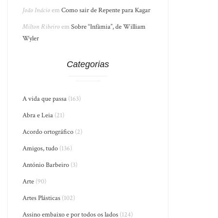
João Inácio
em
Como sair de Repente para Kagar
Milton Ribeiro
em
Sobre “Infâmia”, de William
Wyler
Categorias
A vida que passa
(163)
Abra e Leia
(21)
Acordo ortográfico
(2)
Amigos, tudo
(136)
António Barbeiro
(3)
Arte
(90)
Artes Plásticas
(102)
Assino embaixo e por todos os lados
(124)