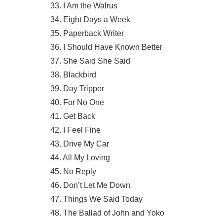
33. I Am the Walrus
34. Eight Days a Week
35. Paperback Writer
36. I Should Have Known Better
37. She Said She Said
38. Blackbird
39. Day Tripper
40. For No One
41. Get Back
42. I Feel Fine
43. Drive My Car
44. All My Loving
45. No Reply
46. Don’t Let Me Down
47. Things We Said Today
48. The Ballad of John and Yoko