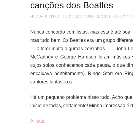
canções dos Beatles
AUTHOR
POSTED
MILTON RIBEIRO
20 DE SETEMBRO DE 2011
13 COMM
ON
Nunca concordo com listas, mas esta é até boa
mas tudo bem. Os Beatles era um grupo diferent
— alterei muito algumas coisinhas — , John L
McCartney e George Harrison foram músicos ve
cujos solos conhecemos cada pausa, o que dirá
encaixava perfeitamente). Ringo Starr era Ri
cantores fantásticos.
Há um pequeno problema nisso tudo. Acho que 
início de todas, certamente! Minha impressão é 
A lista
: