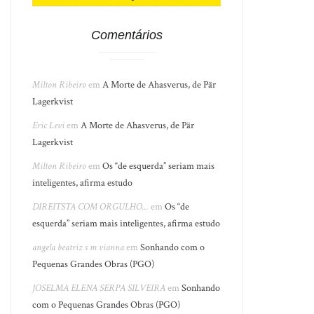
Comentários
Milton Ribeiro
em
A Morte de Ahasverus, de Pär
Lagerkvist
Eric Levi
em
A Morte de Ahasverus, de Pär
Lagerkvist
Milton Ribeiro
em
Os “de esquerda” seriam mais
inteligentes, afirma estudo
DIREITSTA COM ORGULHO...
em
Os “de
esquerda” seriam mais inteligentes, afirma estudo
angela beatriz s m vianna
em
Sonhando com o
Pequenas Grandes Obras (PGO)
JOSELMA ELENA SERPA SILVEIRA
em
Sonhando
com o Pequenas Grandes Obras (PGO)