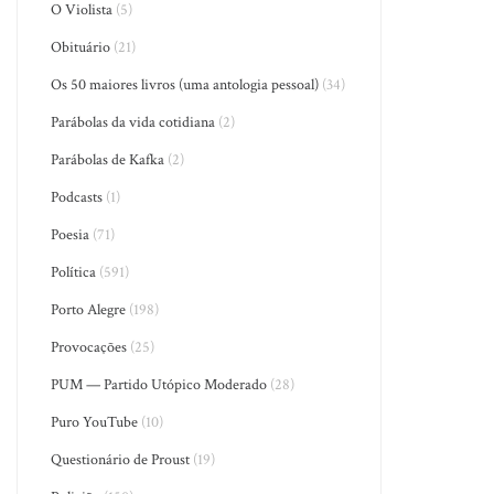
O Violista
(5)
Obituário
(21)
Os 50 maiores livros (uma antologia pessoal)
(34)
Parábolas da vida cotidiana
(2)
Parábolas de Kafka
(2)
Podcasts
(1)
Poesia
(71)
Política
(591)
Porto Alegre
(198)
Provocações
(25)
PUM — Partido Utópico Moderado
(28)
Puro YouTube
(10)
Questionário de Proust
(19)