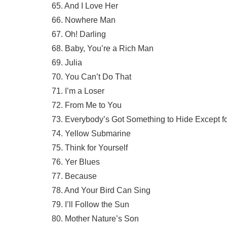
65. And I Love Her
66. Nowhere Man
67. Oh! Darling
68. Baby, You’re a Rich Man
69. Julia
70. You Can’t Do That
71. I’m a Loser
72. From Me to You
73. Everybody’s Got Something to Hide Except 
74. Yellow Submarine
75. Think for Yourself
76. Yer Blues
77. Because
78. And Your Bird Can Sing
79. I’ll Follow the Sun
80. Mother Nature’s Son