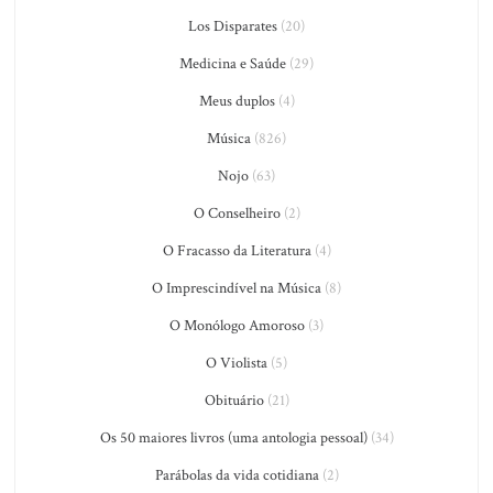
Los Disparates
(20)
Medicina e Saúde
(29)
Meus duplos
(4)
Música
(826)
Nojo
(63)
O Conselheiro
(2)
O Fracasso da Literatura
(4)
O Imprescindível na Música
(8)
O Monólogo Amoroso
(3)
O Violista
(5)
Obituário
(21)
Os 50 maiores livros (uma antologia pessoal)
(34)
Parábolas da vida cotidiana
(2)