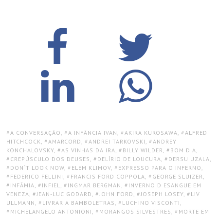
TAGS:
A CONVERSAÇÃO
,
A INFÂNCIA IVAN
,
AKIRA KUROSAWA
,
ALFRED
HITCHCOCK
,
AMARCORD
,
ANDREI TARKOVSKI
,
ANDREY
KONCHALOVSKY
,
AS VINHAS DA IRA
,
BILLY WILDER
,
BOM DIA
,
CREPÚSCULO DOS DEUSES
,
DELÍRIO DE LOUCURA
,
DERSU UZALA
,
DON`T LOOK NOW
,
ELEM KLIMOV
,
EXPRESSO PARA O INFERNO
,
FEDERICO FELLINI
,
FRANCIS FORD COPPOLA
,
GEORGE SLUIZER
,
INFÂMIA
,
INFIEL
,
INGMAR BERGMAN
,
INVERNO D ESANGUE EM
VENEZA
,
JEAN-LUC GODARD
,
JOHN FORD
,
JOSEPH LOSEY
,
LIV
ULLMANN
,
LIVRARIA BAMBOLETRAS
,
LUCHINO VISCONTI
,
MICHELANGELO ANTONIONI
,
MORANGOS SILVESTRES
,
MORTE EM