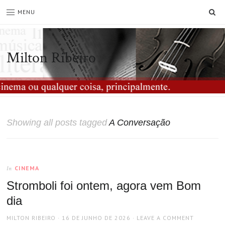
SE
MENU
Milton Ribeiro
Showing all posts tagged
A Conversação
CINEMA
In
Stromboli foi ontem, agora vem Bom
dia
AUTHOR
POSTED
MILTON RIBEIRO
16 DE JUNHO DE 2026
LEAVE A COMMENT