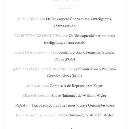
Milton Ribeiro
em
Os “de esquerda” seriam mais inteligentes,
afirma estudo
DIREITSTA COM ORGULHO...
em
Os “de esquerda” seriam mais
inteligentes, afirma estudo
angela beatriz s m vianna
em
Sonhando com o Pequenas Grandes
Obras (PGO)
JOSELMA ELENA SERPA SILVEIRA
em
Sonhando com o Pequenas
Grandes Obras (PGO)
João Inácio
em
Como sair de Repente para Kagar
Milton Ribeiro
em
Sobre “Infâmia”, de William Wyler
Rafael
em
Traços em comum de James Joyce e Guimarães Rosa
Rosimeri da Silva chaves
em
Sobre “Infâmia”, de William Wyler