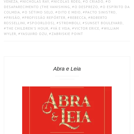
VENEZA
,
NICHOLAS RAY
,
NICOLAS ROEG
,
O CRIADO
,
O
DESAPARECIMENTO (THE VANISHING
,
O DESPREZO
,
O ESPÍRITO DA
COLMEIA
,
O SÉTIMO SELO
,
OITO E MEIO
,
PACTO SINISTRO
,
PRISÃO
,
PROFISSÃO REPÓRTER
,
REBECCA
,
ROBERTO
ROSSELLINI
,
SPOORLOOS)
,
STROMBOLI
,
SUNSET BOULEVARD
,
THE CHILDREN'S HOUR
,
VÁ E VEJA
,
VICTOR ERICE
,
WILLIAM
WYLER
,
YASUJIRO OZU
,
ZABRISKIE POINT
Abra e Leia