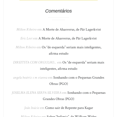
Comentários
Milton Ribeiro
em
A Morte de Ahasverus, de Pär Lagerkvist
Eric Levi
em
A Morte de Ahasverus, de Pär Lagerkvist
Milton Ribeiro
em
Os “de esquerda” seriam mais inteligentes,
afirma estudo
DIREITSTA COM ORGULHO...
em
Os “de esquerda” seriam mais
inteligentes, afirma estudo
angela beatriz s m vianna
em
Sonhando com o Pequenas Grandes
Obras (PGO)
JOSELMA ELENA SERPA SILVEIRA
em
Sonhando com o Pequenas
Grandes Obras (PGO)
João Inácio
em
Como sair de Repente para Kagar
Milton Ribeiro
em
Sobre “Infâmia”, de William Wyler