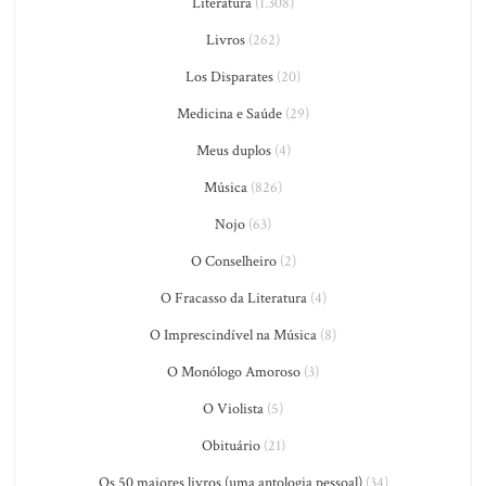
Literatura
(1.308)
Livros
(262)
Los Disparates
(20)
Medicina e Saúde
(29)
Meus duplos
(4)
Música
(826)
Nojo
(63)
O Conselheiro
(2)
O Fracasso da Literatura
(4)
O Imprescindível na Música
(8)
O Monólogo Amoroso
(3)
O Violista
(5)
Obituário
(21)
Os 50 maiores livros (uma antologia pessoal)
(34)