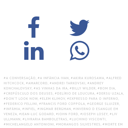
TAGS:
A CONVERSAÇÃO
,
A INFÂNCIA IVAN
,
AKIRA KUROSAWA
,
ALFRED
HITCHCOCK
,
AMARCORD
,
ANDREI TARKOVSKI
,
ANDREY
KONCHALOVSKY
,
AS VINHAS DA IRA
,
BILLY WILDER
,
BOM DIA
,
CREPÚSCULO DOS DEUSES
,
DELÍRIO DE LOUCURA
,
DERSU UZALA
,
DON`T LOOK NOW
,
ELEM KLIMOV
,
EXPRESSO PARA O INFERNO
,
FEDERICO FELLINI
,
FRANCIS FORD COPPOLA
,
GEORGE SLUIZER
,
INFÂMIA
,
INFIEL
,
INGMAR BERGMAN
,
INVERNO D ESANGUE EM
VENEZA
,
JEAN-LUC GODARD
,
JOHN FORD
,
JOSEPH LOSEY
,
LIV
ULLMANN
,
LIVRARIA BAMBOLETRAS
,
LUCHINO VISCONTI
,
MICHELANGELO ANTONIONI
,
MORANGOS SILVESTRES
,
MORTE EM