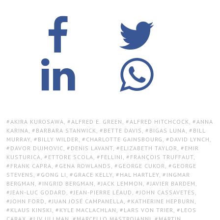
TAGS:
AKIRA KUROSAWA
,
ALFRED E. GREEN
,
ALFRED HITCHCOCK
,
ANNA
KARINA
,
BARBARA STANWICK
,
BETTE DAVIS
,
BIGAS LUNA
,
BILL
MURRAY
,
BILLY WILDER
,
CHARLOTTE GAINSBOURG
,
DAVID LYNCH
,
DAVOR DUJMOVIC
,
DENIS LAVANT
,
ELIZABETH TAYLOR
,
EMIR
KUSTURICA
,
ETTORE SCOLA
,
FELLINI
,
FRANÇOIS TRUFFAUT
,
FRANK CAPRA
,
GENA ROWLANDS
,
GEORGE CUKOR
,
GEORGE
STEVENS
,
GONG LI
,
GRACE KELLY
,
HAL HARTLEY
,
INGMAR
BERGMAN
,
INGRID BERGMAN
,
JACK LEMMON
,
JAVIER BARDEM
,
JEAN-LUC GODARD
,
JEAN-PIERRE LÉAUD
,
JOHN CASSAVETES
,
JOHN FORD
,
JUAN JOSÉ CAMPANELLA
,
KATHERINE HEPBURN
,
KLAUS KINSKI
,
KYLE MACLACHLAN
,
LARS VON TRIER
,
LEOS
CARAX
,
LIV ULLMAN
,
MARCELLO MASTROIANNI
,
MARTIN