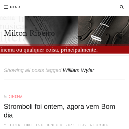
SE
MENU
Milton Ribeiro
Showing all posts tagged
William Wyler
CINEMA
In
Stromboli foi ontem, agora vem Bom
dia
AUTHOR
POSTED
MILTON RIBEIRO
16 DE JUNHO DE 2026
LEAVE A COMMENT