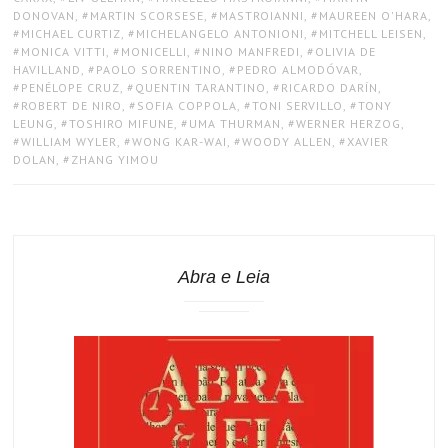
DONOVAN
,
MARTIN SCORSESE
,
MASTROIANNI
,
MAUREEN O'HARA
,
MICHAEL CURTIZ
,
MICHELANGELO ANTONIONI
,
MITCHELL LEISEN
,
MONICA VITTI
,
MONICELLI
,
NINO MANFREDI
,
OLIVIA DE
HAVILLAND
,
PAOLO SORRENTINO
,
PEDRO ALMODÓVAR
,
PENÉLOPE CRUZ
,
QUENTIN TARANTINO
,
RICARDO DARÍN
,
ROBERT DE NIRO
,
SOFIA COPPOLA
,
TONI SERVILLO
,
TONY
LEUNG
,
TOSHIRO MIFUNE
,
UMA THURMAN
,
WERNER HERZOG
,
WILLIAM WYLER
,
WONG KAR-WAI
,
WOODY ALLEN
,
XAVIER
DOLAN
,
ZHANG YIMOU
Abra e Leia