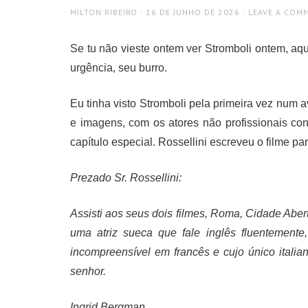
AUTHOR
POSTED
MILTON RIBEIRO
16 DE JUNHO DE 2026
LEAVE A COM
ON
Se tu não vieste ontem ver Stromboli ontem, aqu
urgência, seu burro.
Eu tinha visto Stromboli pela primeira vez num 
e imagens, com os atores não profissionais co
capítulo especial. Rossellini escreveu o filme pa
Prezado Sr. Rossellini:
Assisti aos seus dois filmes, Roma, Cidade Abert
uma atriz sueca que fale inglês fluentement
incompreensível em francês e cujo único italian
senhor.
Ingrid Bergman