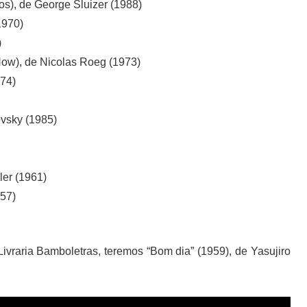
s), de George Sluizer (1988)
1970)
)
ow), de Nicolas Roeg (1973)
974)
ovsky (1985)
ler (1961)
957)
Livraria Bamboletras, teremos “Bom dia” (1959), de Yasujiro