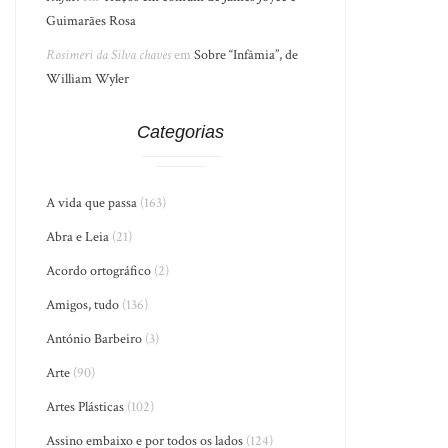
Guimarães Rosa
Rosimeri da Silva chaves
em
Sobre “Infâmia”, de
William Wyler
Categorias
A vida que passa
(163)
Abra e Leia
(21)
Acordo ortográfico
(2)
Amigos, tudo
(136)
António Barbeiro
(3)
Arte
(90)
Artes Plásticas
(102)
Assino embaixo e por todos os lados
(124)