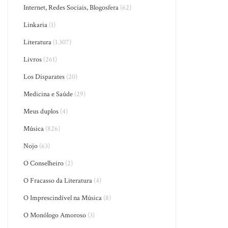
Internet, Redes Sociais, Blogosfera
(62)
Linkaria
(1)
Literatura
(1.307)
Livros
(261)
Los Disparates
(20)
Medicina e Saúde
(29)
Meus duplos
(4)
Música
(826)
Nojo
(63)
O Conselheiro
(2)
O Fracasso da Literatura
(4)
O Imprescindível na Música
(8)
O Monólogo Amoroso
(3)