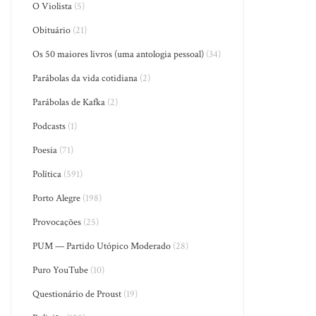
O Violista
(5)
Obituário
(21)
Os 50 maiores livros (uma antologia pessoal)
(34)
Parábolas da vida cotidiana
(2)
Parábolas de Kafka
(2)
Podcasts
(1)
Poesia
(71)
Política
(591)
Porto Alegre
(198)
Provocações
(25)
PUM — Partido Utópico Moderado
(28)
Puro YouTube
(10)
Questionário de Proust
(19)