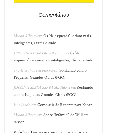
Comentários
Milton Ribeiro
em
Os “de esquerda” seriam mais
inteligentes, afirma estudo
DIREITSTA COM ORGULHO...
em
Os “de
esquerda” seriam mais inteligentes, afirma estudo
angela beatriz s m vianna
em
Sonhando com o
Pequenas Grandes Obras (PGO)
JOSELMA ELENA SERPA SILVEIRA
em
Sonhando
com o Pequenas Grandes Obras (PGO)
João Inácio
em
Como sair de Repente para Kagar
Milton Ribeiro
em
Sobre “Infâmia”, de William
Wyler
Rafael
em
Traços em comum de James Joyce e