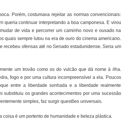
época. Porém, costumava rejeitar as normas convencionais:
em queria continuar interpretando a boa camponesa. E virou
 mudar de vida e percorrer um caminho novo e ousado na
a os quais sempre lutou na era de ouro do cinema americano.
ni e recebeu ofensas até no Senado estadunidense. Seria um
lmente um trovão como os do vulcão que dá nome à ilha.
edra, fogo e por uma cultura incompreensível a ela. Poucos
oque entre a liberdade sonhada e a liberdade realmente
ni substituiu os grandes acontecimentos por uma sucessão
entemente simples, faz surgir questões universais.
e a coisa é um portento de humanidade e beleza plástica.