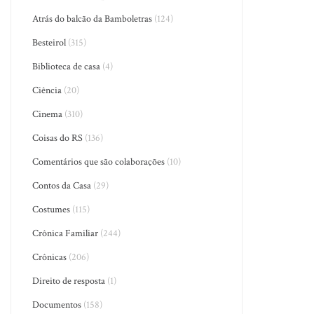
Atrás do balcão da Bamboletras
(124)
Besteirol
(315)
Biblioteca de casa
(4)
Ciência
(20)
Cinema
(310)
Coisas do RS
(136)
Comentários que são colaborações
(10)
Contos da Casa
(29)
Costumes
(115)
Crônica Familiar
(244)
Crônicas
(206)
Direito de resposta
(1)
Documentos
(158)