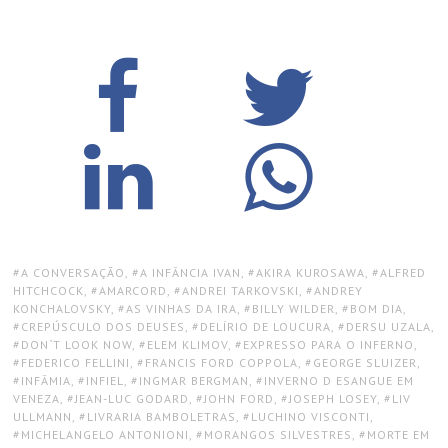
TAGS:
A CONVERSAÇÃO
,
A INFÂNCIA IVAN
,
AKIRA KUROSAWA
,
ALFRED
HITCHCOCK
,
AMARCORD
,
ANDREI TARKOVSKI
,
ANDREY
KONCHALOVSKY
,
AS VINHAS DA IRA
,
BILLY WILDER
,
BOM DIA
,
CREPÚSCULO DOS DEUSES
,
DELÍRIO DE LOUCURA
,
DERSU UZALA
,
DON`T LOOK NOW
,
ELEM KLIMOV
,
EXPRESSO PARA O INFERNO
,
FEDERICO FELLINI
,
FRANCIS FORD COPPOLA
,
GEORGE SLUIZER
,
INFÂMIA
,
INFIEL
,
INGMAR BERGMAN
,
INVERNO D ESANGUE EM
VENEZA
,
JEAN-LUC GODARD
,
JOHN FORD
,
JOSEPH LOSEY
,
LIV
ULLMANN
,
LIVRARIA BAMBOLETRAS
,
LUCHINO VISCONTI
,
MICHELANGELO ANTONIONI
,
MORANGOS SILVESTRES
,
MORTE EM