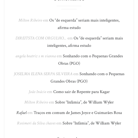
Milton Ribeiro
em
Os “de esquerda” seriam mais inteligentes,
afirma estudo
DIREITSTA COM ORGULHO...
em
Os “de esquerda” seriam mais
inteligentes, afirma estudo
angela beatriz s m vianna
em
Sonhando com o Pequenas Grandes
Obras (PGO)
JOSELMA ELENA SERPA SILVEIRA
em
Sonhando com o Pequenas
Grandes Obras (PGO)
João Inácio
em
Como sair de Repente para Kagar
Milton Ribeiro
em
Sobre “Infâmia”, de William Wyler
Rafael
em
Traços em comum de James Joyce e Guimarães Rosa
Rosimeri da Silva chaves
em
Sobre “Infâmia”, de William Wyler