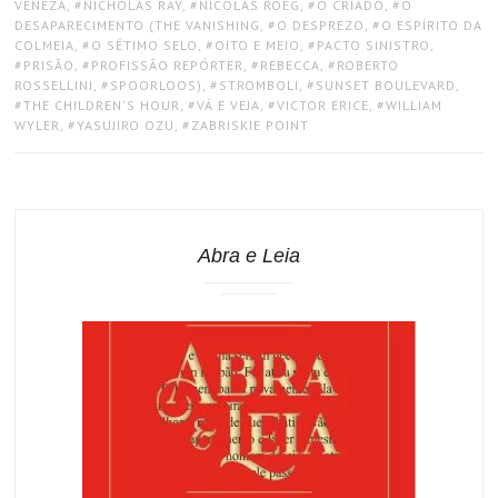
VENEZA
,
NICHOLAS RAY
,
NICOLAS ROEG
,
O CRIADO
,
O
DESAPARECIMENTO (THE VANISHING
,
O DESPREZO
,
O ESPÍRITO DA
COLMEIA
,
O SÉTIMO SELO
,
OITO E MEIO
,
PACTO SINISTRO
,
PRISÃO
,
PROFISSÃO REPÓRTER
,
REBECCA
,
ROBERTO
ROSSELLINI
,
SPOORLOOS)
,
STROMBOLI
,
SUNSET BOULEVARD
,
THE CHILDREN'S HOUR
,
VÁ E VEJA
,
VICTOR ERICE
,
WILLIAM
WYLER
,
YASUJIRO OZU
,
ZABRISKIE POINT
Abra e Leia