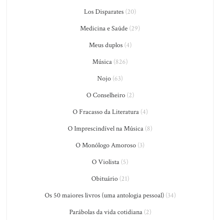
Los Disparates
(20)
Medicina e Saúde
(29)
Meus duplos
(4)
Música
(826)
Nojo
(63)
O Conselheiro
(2)
O Fracasso da Literatura
(4)
O Imprescindível na Música
(8)
O Monólogo Amoroso
(3)
O Violista
(5)
Obituário
(21)
Os 50 maiores livros (uma antologia pessoal)
(34)
Parábolas da vida cotidiana
(2)