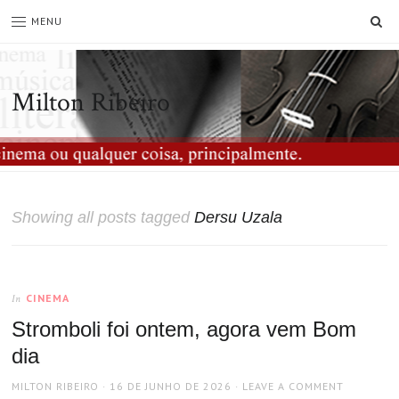
SE
MENU
Milton Ribeiro
Showing all posts tagged
Dersu Uzala
CINEMA
In
Stromboli foi ontem, agora vem Bom
dia
AUTHOR
POSTED
MILTON RIBEIRO
16 DE JUNHO DE 2026
LEAVE A COMMENT