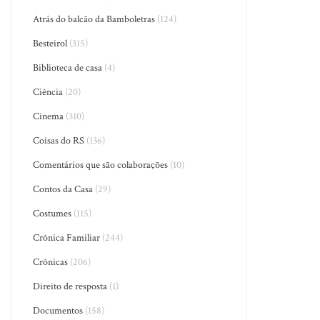
Atrás do balcão da Bamboletras
(124)
Besteirol
(315)
Biblioteca de casa
(4)
Ciência
(20)
Cinema
(310)
Coisas do RS
(136)
Comentários que são colaborações
(10)
Contos da Casa
(29)
Costumes
(115)
Crônica Familiar
(244)
Crônicas
(206)
Direito de resposta
(1)
Documentos
(158)