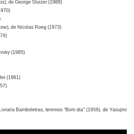
s), de George Sluizer (1988)
1970)
)
ow), de Nicolas Roeg (1973)
974)
ovsky (1985)
ler (1961)
957)
Livraria Bamboletras, teremos “Bom dia” (1959), de Yasujiro