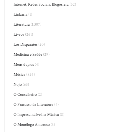
Internet, Redes Sociais, Blogosfera
(62)
Linkaria
(1)
Literatura
(1.307)
Livros
(261)
Los Disparates
(20)
Medicina e Saúde
(29)
Meus duplos
(4)
Música
(826)
Nojo
(63)
O Conselheiro
(2)
O Fracasso da Literatura
(4)
O Imprescindível na Música
(8)
O Monólogo Amoroso
(3)