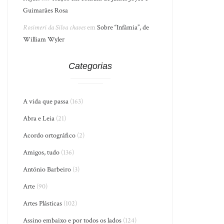
Guimarães Rosa
Rosimeri da Silva chaves
em
Sobre “Infâmia”, de
William Wyler
Categorias
A vida que passa
(163)
Abra e Leia
(21)
Acordo ortográfico
(2)
Amigos, tudo
(136)
António Barbeiro
(3)
Arte
(90)
Artes Plásticas
(102)
Assino embaixo e por todos os lados
(124)