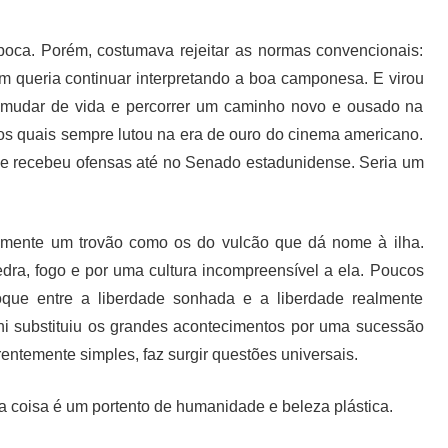
época. Porém, costumava rejeitar as normas convencionais:
em queria continuar interpretando a boa camponesa. E virou
 mudar de vida e percorrer um caminho novo e ousado na
a os quais sempre lutou na era de ouro do cinema americano.
ni e recebeu ofensas até no Senado estadunidense. Seria um
lmente um trovão como os do vulcão que dá nome à ilha.
edra, fogo e por uma cultura incompreensível a ela. Poucos
oque entre a liberdade sonhada e a liberdade realmente
ni substituiu os grandes acontecimentos por uma sucessão
entemente simples, faz surgir questões universais.
e a coisa é um portento de humanidade e beleza plástica.