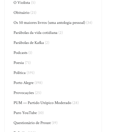
O Violista
(5)
Obituário
(21)
Os 50 maiores livros (uma antologia pessoal)
(34)
Parábolas da vida cotidiana
(2)
Parábolas de Kafka
(2)
Podcasts
(1)
Poesia
(71)
Política
(591)
Porto Alegre
(198)
Provocações
(25)
PUM — Partido Utópico Moderado
(28)
Puro YouTube
(10)
Questionário de Proust
(19)