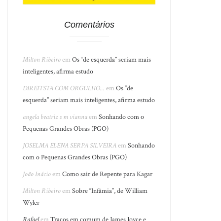
Comentários
Milton Ribeiro
em
Os “de esquerda” seriam mais
inteligentes, afirma estudo
DIREITSTA COM ORGULHO...
em
Os “de
esquerda” seriam mais inteligentes, afirma estudo
angela beatriz s m vianna
em
Sonhando com o
Pequenas Grandes Obras (PGO)
JOSELMA ELENA SERPA SILVEIRA
em
Sonhando
com o Pequenas Grandes Obras (PGO)
João Inácio
em
Como sair de Repente para Kagar
Milton Ribeiro
em
Sobre “Infâmia”, de William
Wyler
Rafael
em
Traços em comum de James Joyce e