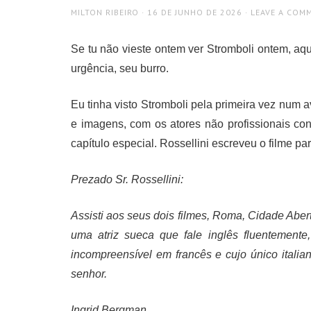
AUTHOR
POSTED
MILTON RIBEIRO
16 DE JUNHO DE 2026
LEAVE A COM
ON
Se tu não vieste ontem ver Stromboli ontem, aqu
urgência, seu burro.
Eu tinha visto Stromboli pela primeira vez num 
e imagens, com os atores não profissionais co
capítulo especial. Rossellini escreveu o filme pa
Prezado Sr. Rossellini:
Assisti aos seus dois filmes, Roma, Cidade Abert
uma atriz sueca que fale inglês fluentement
incompreensível em francês e cujo único italian
senhor.
Ingrid Bergman