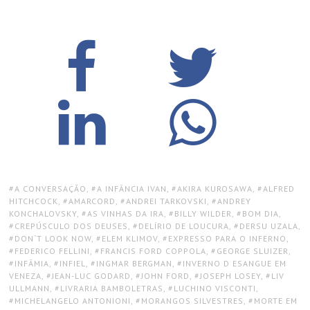
TAGS:
A CONVERSAÇÃO
,
A INFÂNCIA IVAN
,
AKIRA KUROSAWA
,
ALFRED
HITCHCOCK
,
AMARCORD
,
ANDREI TARKOVSKI
,
ANDREY
KONCHALOVSKY
,
AS VINHAS DA IRA
,
BILLY WILDER
,
BOM DIA
,
CREPÚSCULO DOS DEUSES
,
DELÍRIO DE LOUCURA
,
DERSU UZALA
,
DON`T LOOK NOW
,
ELEM KLIMOV
,
EXPRESSO PARA O INFERNO
,
FEDERICO FELLINI
,
FRANCIS FORD COPPOLA
,
GEORGE SLUIZER
,
INFÂMIA
,
INFIEL
,
INGMAR BERGMAN
,
INVERNO D ESANGUE EM
VENEZA
,
JEAN-LUC GODARD
,
JOHN FORD
,
JOSEPH LOSEY
,
LIV
ULLMANN
,
LIVRARIA BAMBOLETRAS
,
LUCHINO VISCONTI
,
MICHELANGELO ANTONIONI
,
MORANGOS SILVESTRES
,
MORTE EM