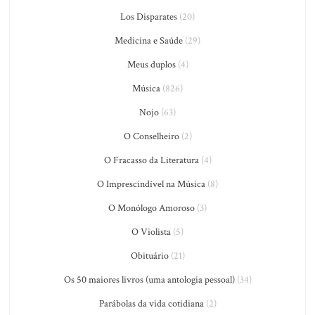
Los Disparates
(20)
Medicina e Saúde
(29)
Meus duplos
(4)
Música
(826)
Nojo
(63)
O Conselheiro
(2)
O Fracasso da Literatura
(4)
O Imprescindível na Música
(8)
O Monólogo Amoroso
(3)
O Violista
(5)
Obituário
(21)
Os 50 maiores livros (uma antologia pessoal)
(34)
Parábolas da vida cotidiana
(2)