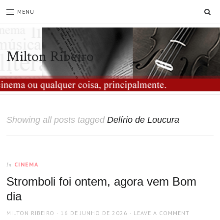
SE
MENU
Milton Ribeiro
Showing all posts tagged
Delírio de Loucura
CINEMA
In
Stromboli foi ontem, agora vem Bom
dia
AUTHOR
POSTED
MILTON RIBEIRO
16 DE JUNHO DE 2026
LEAVE A COMMENT