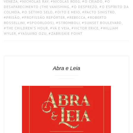
VENEZA
,
NICHOLAS RAY
,
NICOLAS ROEG
,
O CRIADO
,
O
DESAPARECIMENTO (THE VANISHING
,
O DESPREZO
,
O ESPÍRITO DA
COLMEIA
,
O SÉTIMO SELO
,
OITO E MEIO
,
PACTO SINISTRO
,
PRISÃO
,
PROFISSÃO REPÓRTER
,
REBECCA
,
ROBERTO
ROSSELLINI
,
SPOORLOOS)
,
STROMBOLI
,
SUNSET BOULEVARD
,
THE CHILDREN'S HOUR
,
VÁ E VEJA
,
VICTOR ERICE
,
WILLIAM
WYLER
,
YASUJIRO OZU
,
ZABRISKIE POINT
Abra e Leia