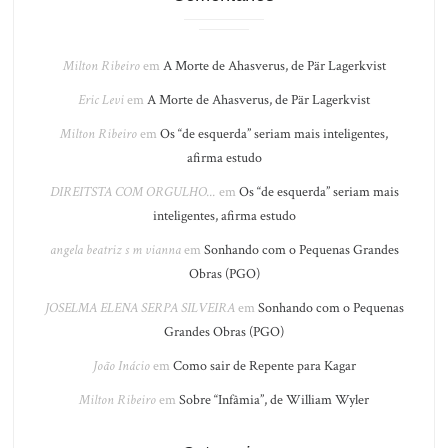
Milton Ribeiro
em
A Morte de Ahasverus, de Pär Lagerkvist
Eric Levi
em
A Morte de Ahasverus, de Pär Lagerkvist
Milton Ribeiro
em
Os “de esquerda” seriam mais inteligentes,
afirma estudo
DIREITSTA COM ORGULHO...
em
Os “de esquerda” seriam mais
inteligentes, afirma estudo
angela beatriz s m vianna
em
Sonhando com o Pequenas Grandes
Obras (PGO)
JOSELMA ELENA SERPA SILVEIRA
em
Sonhando com o Pequenas
Grandes Obras (PGO)
João Inácio
em
Como sair de Repente para Kagar
Milton Ribeiro
em
Sobre “Infâmia”, de William Wyler