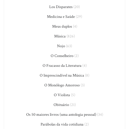
Los Disparates
(20)
Medicina e Saúde
(29)
Meus duplos
(4)
Música
(826)
Nojo
(63)
O Conselheiro
(2)
O Fracasso da Literatura
(4)
O Imprescindível na Música
(8)
O Monólogo Amoroso
(3)
O Violista
(5)
Obituário
(21)
Os 50 maiores livros (uma antologia pessoal)
(34)
Parábolas da vida cotidiana
(2)