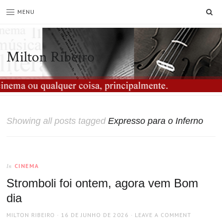
SE
MENU
Milton Ribeiro
Showing all posts tagged
Expresso para o Inferno
CINEMA
In
Stromboli foi ontem, agora vem Bom
dia
AUTHOR
POSTED
MILTON RIBEIRO
16 DE JUNHO DE 2026
LEAVE A COMMENT