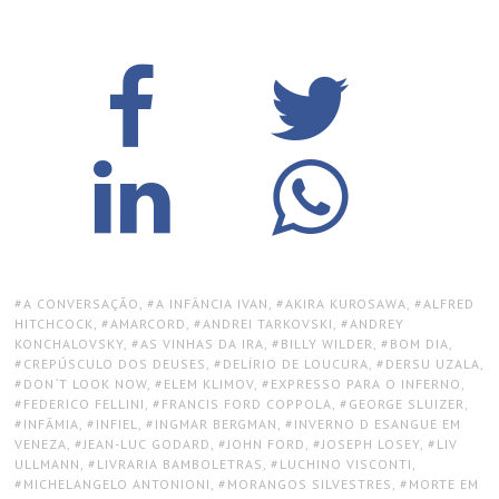
TAGS:
A CONVERSAÇÃO
,
A INFÂNCIA IVAN
,
AKIRA KUROSAWA
,
ALFRED
HITCHCOCK
,
AMARCORD
,
ANDREI TARKOVSKI
,
ANDREY
KONCHALOVSKY
,
AS VINHAS DA IRA
,
BILLY WILDER
,
BOM DIA
,
CREPÚSCULO DOS DEUSES
,
DELÍRIO DE LOUCURA
,
DERSU UZALA
,
DON`T LOOK NOW
,
ELEM KLIMOV
,
EXPRESSO PARA O INFERNO
,
FEDERICO FELLINI
,
FRANCIS FORD COPPOLA
,
GEORGE SLUIZER
,
INFÂMIA
,
INFIEL
,
INGMAR BERGMAN
,
INVERNO D ESANGUE EM
VENEZA
,
JEAN-LUC GODARD
,
JOHN FORD
,
JOSEPH LOSEY
,
LIV
ULLMANN
,
LIVRARIA BAMBOLETRAS
,
LUCHINO VISCONTI
,
MICHELANGELO ANTONIONI
,
MORANGOS SILVESTRES
,
MORTE EM