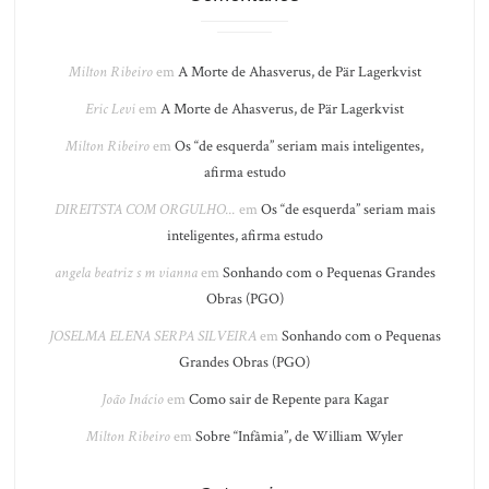
Milton Ribeiro
em
A Morte de Ahasverus, de Pär Lagerkvist
Eric Levi
em
A Morte de Ahasverus, de Pär Lagerkvist
Milton Ribeiro
em
Os “de esquerda” seriam mais inteligentes,
afirma estudo
DIREITSTA COM ORGULHO...
em
Os “de esquerda” seriam mais
inteligentes, afirma estudo
angela beatriz s m vianna
em
Sonhando com o Pequenas Grandes
Obras (PGO)
JOSELMA ELENA SERPA SILVEIRA
em
Sonhando com o Pequenas
Grandes Obras (PGO)
João Inácio
em
Como sair de Repente para Kagar
Milton Ribeiro
em
Sobre “Infâmia”, de William Wyler