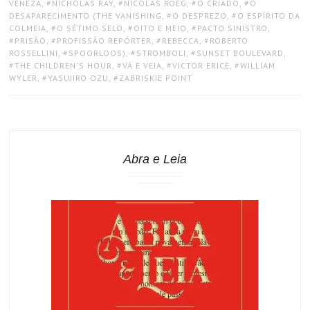
VENEZA
,
NICHOLAS RAY
,
NICOLAS ROEG
,
O CRIADO
,
O
DESAPARECIMENTO (THE VANISHING
,
O DESPREZO
,
O ESPÍRITO DA
COLMEIA
,
O SÉTIMO SELO
,
OITO E MEIO
,
PACTO SINISTRO
,
PRISÃO
,
PROFISSÃO REPÓRTER
,
REBECCA
,
ROBERTO
ROSSELLINI
,
SPOORLOOS)
,
STROMBOLI
,
SUNSET BOULEVARD
,
THE CHILDREN'S HOUR
,
VÁ E VEJA
,
VICTOR ERICE
,
WILLIAM
WYLER
,
YASUJIRO OZU
,
ZABRISKIE POINT
Abra e Leia