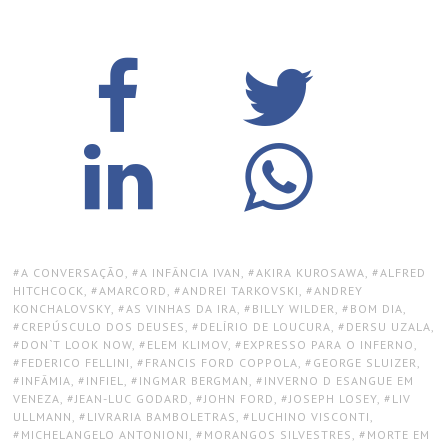
TAGS:
A CONVERSAÇÃO
,
A INFÂNCIA IVAN
,
AKIRA KUROSAWA
,
ALFRED
HITCHCOCK
,
AMARCORD
,
ANDREI TARKOVSKI
,
ANDREY
KONCHALOVSKY
,
AS VINHAS DA IRA
,
BILLY WILDER
,
BOM DIA
,
CREPÚSCULO DOS DEUSES
,
DELÍRIO DE LOUCURA
,
DERSU UZALA
,
DON`T LOOK NOW
,
ELEM KLIMOV
,
EXPRESSO PARA O INFERNO
,
FEDERICO FELLINI
,
FRANCIS FORD COPPOLA
,
GEORGE SLUIZER
,
INFÂMIA
,
INFIEL
,
INGMAR BERGMAN
,
INVERNO D ESANGUE EM
VENEZA
,
JEAN-LUC GODARD
,
JOHN FORD
,
JOSEPH LOSEY
,
LIV
ULLMANN
,
LIVRARIA BAMBOLETRAS
,
LUCHINO VISCONTI
,
MICHELANGELO ANTONIONI
,
MORANGOS SILVESTRES
,
MORTE EM