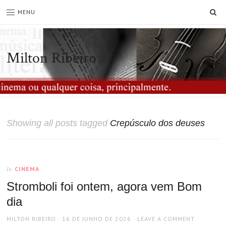
SE
MENU
Milton Ribeiro
Showing all posts tagged
Crepúsculo dos deuses
CINEMA
In
Stromboli foi ontem, agora vem Bom
dia
AUTHOR
POSTED
MILTON RIBEIRO
16 DE JUNHO DE 2026
LEAVE A COMMENT