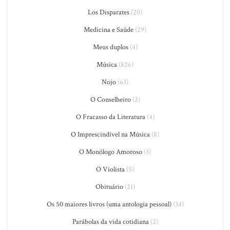
Los Disparates
(20)
Medicina e Saúde
(29)
Meus duplos
(4)
Música
(826)
Nojo
(63)
O Conselheiro
(2)
O Fracasso da Literatura
(4)
O Imprescindível na Música
(8)
O Monólogo Amoroso
(3)
O Violista
(5)
Obituário
(21)
Os 50 maiores livros (uma antologia pessoal)
(34)
Parábolas da vida cotidiana
(2)