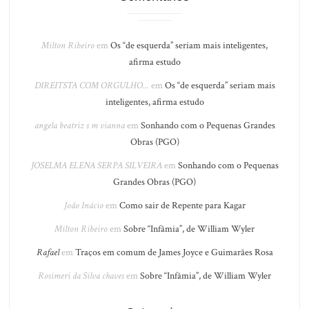
Milton Ribeiro
em
Os “de esquerda” seriam mais inteligentes,
afirma estudo
DIREITSTA COM ORGULHO...
em
Os “de esquerda” seriam mais
inteligentes, afirma estudo
angela beatriz s m vianna
em
Sonhando com o Pequenas Grandes
Obras (PGO)
JOSELMA ELENA SERPA SILVEIRA
em
Sonhando com o Pequenas
Grandes Obras (PGO)
João Inácio
em
Como sair de Repente para Kagar
Milton Ribeiro
em
Sobre “Infâmia”, de William Wyler
Rafael
em
Traços em comum de James Joyce e Guimarães Rosa
Rosimeri da Silva chaves
em
Sobre “Infâmia”, de William Wyler