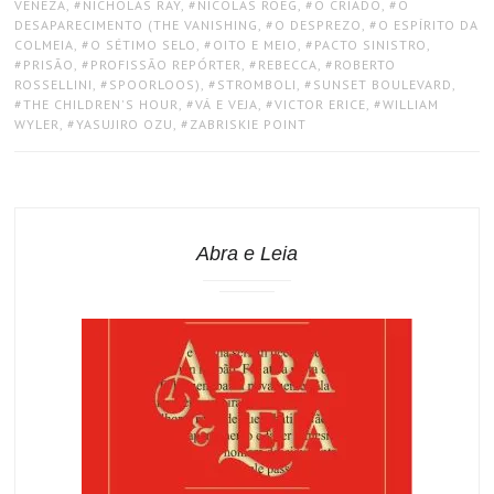
VENEZA
,
NICHOLAS RAY
,
NICOLAS ROEG
,
O CRIADO
,
O
DESAPARECIMENTO (THE VANISHING
,
O DESPREZO
,
O ESPÍRITO DA
COLMEIA
,
O SÉTIMO SELO
,
OITO E MEIO
,
PACTO SINISTRO
,
PRISÃO
,
PROFISSÃO REPÓRTER
,
REBECCA
,
ROBERTO
ROSSELLINI
,
SPOORLOOS)
,
STROMBOLI
,
SUNSET BOULEVARD
,
THE CHILDREN'S HOUR
,
VÁ E VEJA
,
VICTOR ERICE
,
WILLIAM
WYLER
,
YASUJIRO OZU
,
ZABRISKIE POINT
Abra e Leia