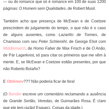
— ou do romance que só é romance em 100 de suas 1200
páginas:
O Homem sem Qualidades
, de Robert Musil.
Também acho que presença de McEwan e de Coetzee
prescindem do julgamento do tempo, o que não é o caso
de alguns ausentes, como
Lazarillo de Tormes
, de
Chamisso com seu
Peter Schlemihl
, de George Eliot com
Middlemarch
, de
Homo Faber
de Max Frisch e de
O Anão
,
de Pär Lagerkvist, só para citar os primeiros que me vêm à
mente. E, se McEwan e Coetzee esttão presentes, por que
não Roberto Bolaño?
E
Oblómov
??? Não poderia ficar de fora!
(O
Bender
escreve um comentário reclamando a ausência
de
Grande Sertão, Veredas
, de Guimarães Rosa. É claro
que ele tem razão! Esqueci. Coisas da idade.)