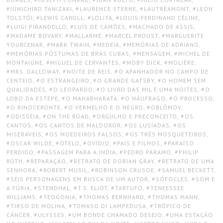
JUNICHIRO TANIZAKI
,
LAURENCE STERNE
,
LAUTRÉAMONT
,
LEON
TOLSTÓI
,
LEWIS CAROLL
,
LOLITA
,
LOUIS-FERDINAND CÉLINE
,
LUIGI PIRANDELLO
,
LUÍS DE CAMÕES
,
MACHADO DE ASSIS
,
MADAME BOVARY
,
MALLARMÉ
,
MARCEL PROUST
,
MARGUERITE
YOURCENAR
,
MARK TWAIN
,
MEDÉIA
,
MEMÓRIAS DE ADRIANO
,
MEMÓRIAS PÓSTUMAS DE BRÁS CUBAS
,
MENSAGEM
,
MICHEL DE
MONTAIGNE
,
MIGUEL DE CERVANTES
,
MOBY DICK
,
MOLIÈRE
,
MRS. DALLOWAY
,
NOITE DE REIS
,
O APANHADOR NO CAMPO DE
CENTEIO
,
O ESTRANGEIRO
,
O GRANDE GATSBY
,
O HOMEM SEM
QUALIDADES
,
O LEOPARDO
,
O LIVRO DAS MIL E UMA NOITES
,
O
LOBO DA ESTEPE
,
O MAHABHARATA
,
O NÁUFRAGO
,
O PROCESSO
,
O RINOCERONTE
,
O VERMELHO E O NEGRO
,
OBLÓMOV
,
ODISSÉIA
,
ON THE ROAD
,
ORGULHO E PRECONCEITO
,
OS
CANTOS
,
OS CANTOS DE MALDOROR
,
OS LUSÍADAS
,
OS
MISERÁVEIS
,
OS MOEDEIROS FALSOS
,
OS TRÊS MOSQUETEIROS
,
OSCAR WILDE
,
OTELO
,
OVÍDIO
,
PAIS E FILHOS
,
PARAÍSO
PERDIDO
,
PASSAGEM PARA A ÍNDIA
,
PEDRO PÁRAMO
,
PHILIP
ROTH
,
REPARAÇÃO
,
RETRATO DE DORIAN GRAY
,
RETRATO DE UMA
SENHORA
,
ROBERT MUSIL
,
ROBINSON CRUSOE
,
SAMUEL BECKETT
,
SEIS PERSONAGENS EM BUSCA DE UM AUTOR
,
SÓFOCLES
,
SOM E
A FÚRIA
,
STENDHAL
,
T.S. ELIOT
,
TARTUFO
,
TENEESSEE
WILLIAMS
,
TEOGONIA
,
THOMAS BERNHARD
,
THOMAS MANN
,
TIRSO DE MOLINA
,
TOMASO DI LAMPEDUSA
,
TRÓPICO DE
CÂNCER
,
ULYSSES
,
UM BONDE CHAMADO DESEJO
,
UMA ESTAÇÃO