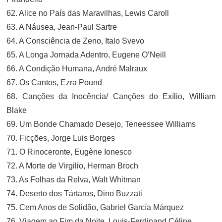
62. Alice no País das Maravilhas, Lewis Caroll
63. A Náusea, Jean-Paul Sartre
64. A Consciência de Zeno, Italo Svevo
65. A Longa Jornada Adentro, Eugene O’Neill
66. A Condição Humana, André Malraux
67. Os Cantos, Ezra Pound
68. Canções da Inocência/ Canções do Exílio, William
Blake
69. Um Bonde Chamado Desejo, Teneessee Williams
70. Ficções, Jorge Luis Borges
71. O Rinoceronte, Eugène Ionesco
72. A Morte de Virgilio, Herman Broch
73. As Folhas da Relva, Walt Whitman
74. Deserto dos Tártaros, Dino Buzzati
75. Cem Anos de Solidão, Gabriel García Márquez
76. Viagem ao Fim da Noite, Louis-Ferdinand Céline