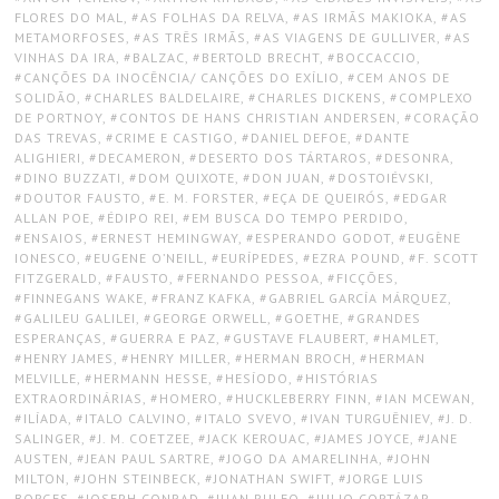
FLORES DO MAL
,
AS FOLHAS DA RELVA
,
AS IRMÃS MAKIOKA
,
AS
METAMORFOSES
,
AS TRÊS IRMÃS
,
AS VIAGENS DE GULLIVER
,
AS
VINHAS DA IRA
,
BALZAC
,
BERTOLD BRECHT
,
BOCCACCIO
,
CANÇÕES DA INOCÊNCIA/ CANÇÕES DO EXÍLIO
,
CEM ANOS DE
SOLIDÃO
,
CHARLES BALDELAIRE
,
CHARLES DICKENS
,
COMPLEXO
DE PORTNOY
,
CONTOS DE HANS CHRISTIAN ANDERSEN
,
CORAÇÃO
DAS TREVAS
,
CRIME E CASTIGO
,
DANIEL DEFOE
,
DANTE
ALIGHIERI
,
DECAMERON
,
DESERTO DOS TÁRTAROS
,
DESONRA
,
DINO BUZZATI
,
DOM QUIXOTE
,
DON JUAN
,
DOSTOIÉVSKI
,
DOUTOR FAUSTO
,
E. M. FORSTER
,
EÇA DE QUEIRÓS
,
EDGAR
ALLAN POE
,
ÉDIPO REI
,
EM BUSCA DO TEMPO PERDIDO
,
ENSAIOS
,
ERNEST HEMINGWAY
,
ESPERANDO GODOT
,
EUGÈNE
IONESCO
,
EUGENE O’NEILL
,
EURÍPEDES
,
EZRA POUND
,
F. SCOTT
FITZGERALD
,
FAUSTO
,
FERNANDO PESSOA
,
FICÇÕES
,
FINNEGANS WAKE
,
FRANZ KAFKA
,
GABRIEL GARCÍA MÁRQUEZ
,
GALILEU GALILEI
,
GEORGE ORWELL
,
GOETHE
,
GRANDES
ESPERANÇAS
,
GUERRA E PAZ
,
GUSTAVE FLAUBERT
,
HAMLET
,
HENRY JAMES
,
HENRY MILLER
,
HERMAN BROCH
,
HERMAN
MELVILLE
,
HERMANN HESSE
,
HESÍODO
,
HISTÓRIAS
EXTRAORDINÁRIAS
,
HOMERO
,
HUCKLEBERRY FINN
,
IAN MCEWAN
,
ILÍADA
,
ITALO CALVINO
,
ITALO SVEVO
,
IVAN TURGUÊNIEV
,
J. D.
SALINGER
,
J. M. COETZEE
,
JACK KEROUAC
,
JAMES JOYCE
,
JANE
AUSTEN
,
JEAN PAUL SARTRE
,
JOGO DA AMARELINHA
,
JOHN
MILTON
,
JOHN STEINBECK
,
JONATHAN SWIFT
,
JORGE LUIS
BORGES
,
JOSEPH CONRAD
,
JUAN RULFO
,
JULIO CORTÁZAR
,