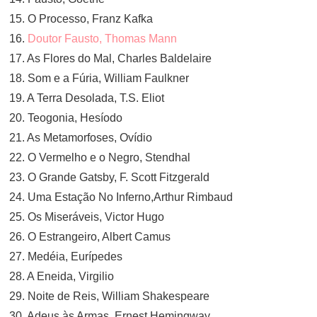
15. O Processo, Franz Kafka
16.
Doutor Fausto, Thomas Mann
17. As Flores do Mal, Charles Baldelaire
18. Som e a Fúria, William Faulkner
19. A Terra Desolada, T.S. Eliot
20. Teogonia, Hesíodo
21. As Metamorfoses, Ovídio
22. O Vermelho e o Negro, Stendhal
23. O Grande Gatsby, F. Scott Fitzgerald
24. Uma Estação No Inferno,Arthur Rimbaud
25. Os Miseráveis, Victor Hugo
26. O Estrangeiro, Albert Camus
27. Medéia, Eurípedes
28. A Eneida, Virgilio
29. Noite de Reis, William Shakespeare
30. Adeus às Armas, Ernest Hemingway