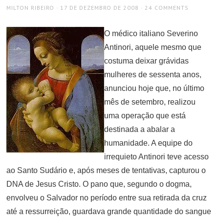
AUTHOR
POSTED
MILTON RIBEIRO
17 DE DEZEMBRO DE 2008
24 COMMENTS
ON
O médico italiano Severino
Antinori, aquele mesmo que
costuma deixar grávidas
mulheres de sessenta anos,
anunciou hoje que, no último
mês de setembro, realizou
uma operação que está
destinada a abalar a
humanidade. A equipe do
irrequieto Antinori teve acesso
ao Santo Sudário e, após meses de tentativas, capturou o
DNA de Jesus Cristo. O pano que, segundo o dogma,
envolveu o Salvador no período entre sua retirada da cruz
até a ressurreição, guardava grande quantidade do sangue