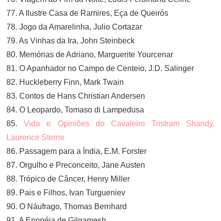
77. A Ilustre Casa de Ramires, Eça de Queirós
78. Jogo da Amarelinha, Julio Cortazar
79. As Vinhas da Ira, John Steinbeck
80. Memórias de Adriano, Marguerite Yourcenar
81. O Apanhador no Campo de Centeio, J.D. Salinger
82. Huckleberry Finn, Mark Twain
83. Contos de Hans Christian Andersen
84. O Leopardo, Tomaso di Lampedusa
85.
Vida e Opiniões do Cavaleiro Tristram Shandy,
Laurence Sterne
86. Passagem para a Índia, E.M. Forster
87. Orgulho e Preconceito, Jane Austen
88. Trópico de Câncer, Henry Miller
89. Pais e Filhos, Ivan Turgueniev
90. O Náufrago, Thomas Bernhard
91. A Epopéia de Gilgamesh