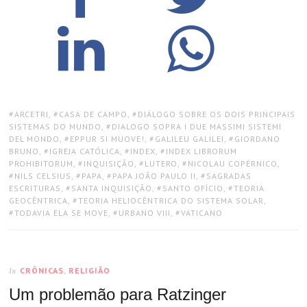
TAGS:
ARCETRI
,
CASA DE CAMPO
,
DIÁLOGO SOBRE OS DOIS PRINCIPAIS
SISTEMAS DO MUNDO
,
DIALOGO SOPRA I DUE MASSIMI SISTEMI
DEL MONDO
,
EPPUR SI MUOVE!
,
GALILEU GALILEI
,
GIORDANO
BRUNO
,
IGREJA CATÓLICA
,
INDEX
,
INDEX LIBRORUM
PROHIBITORUM
,
INQUISIÇÃO
,
LUTERO
,
NICOLAU COPÉRNICO
,
NILS CELSIUS
,
PAPA
,
PAPA JOÃO PAULO II
,
SAGRADAS
ESCRITURAS
,
SANTA INQUISIÇÃO
,
SANTO OFÍCIO
,
TEORIA
GEOCÊNTRICA
,
TEORIA HELIOCÊNTRICA DO SISTEMA SOLAR
,
TODAVIA ELA SE MOVE
,
URBANO VIII
,
VATICANO
CRÔNICAS
,
RELIGIÃO
In
Um problemão para Ratzinger