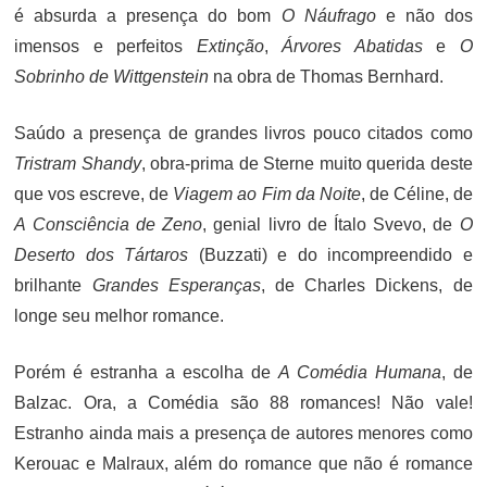
é absurda a presença do bom
O Náufrago
e não dos
imensos e perfeitos
Extinção
,
Árvores Abatidas
e
O
Sobrinho de Wittgenstein
na obra de Thomas Bernhard.
Saúdo a presença de grandes livros pouco citados como
Tristram Shandy
, obra-prima de Sterne muito querida deste
que vos escreve, de
Viagem ao Fim da Noite
, de Céline, de
A Consciência de Zeno
, genial livro de Ítalo Svevo, de
O
Deserto dos Tártaros
(Buzzati) e do incompreendido e
brilhante
Grandes Esperanças
, de Charles Dickens, de
longe seu melhor romance.
Porém é estranha a escolha de
A Comédia Humana
, de
Balzac. Ora, a Comédia são 88 romances! Não vale!
Estranho ainda mais a presença de autores menores como
Kerouac e Malraux, além do romance que não é romance