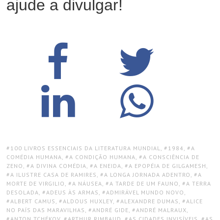
ajude a divulgar!
TAGS:
100 LIVROS ESSENCIAIS DA LITERATURA MUNDIAL
,
1984
,
A
COMÉDIA HUMANA
,
A CONDIÇÃO HUMANA
,
A CONSCIÊNCIA DE
ZENO
,
A DIVINA COMÉDIA
,
A ENEIDA
,
A EPOPÉIA DE GILGAMESH
,
A ILUSTRE CASA DE RAMIRES
,
A LONGA JORNADA ADENTRO
,
A
MORTE DE VIRGILIO
,
A NÁUSEA
,
A TARDE DE UM FAUNO
,
A TERRA
DESOLADA
,
ADEUS ÀS ARMAS
,
ADMIRÁVEL MUNDO NOVO
,
ALBERT CAMUS
,
ALDOUS HUXLEY
,
ALEXANDRE DUMAS
,
ALICE
NO PAÍS DAS MARAVILHAS
,
ANDRÉ GIDE
,
ANDRÉ MALRAUX
,
ANTON TCHÉKOV
,
ARTHUR RIMBAUD
,
AS CIDADES INVISÍVEIS
,
AS