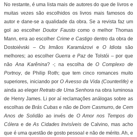
No restante, é uma lista mais de autores do que de livros e
muitas vezes são escolhidos os livros mais famosos do
autor e dane-se a qualidade da obra. Se a revista faz um
gol ao escolher
Doutor Fausto
como o melhor Thomas
Mann, erra ao escolher
Crime e Castigo
dentro da obra de
Dostoiévski –
Os Irmãos Karamázovi
e
O Idiota
são
melhores; ao escolher
Guerra e Paz
de Tolstói – por que
não
Ana Karênina
? -; na escolha de
O Complexo de
Portnoy
, de Philip Roth; que tem cinco romances muito
superiores, iniciando por
O Avesso da Vida (Counterlife)
e
ainda ao eleger
Retrato de Uma Senhora
na obra luminosa
de Henry James. Li por aí reclamações análogas sobre as
escolhas de
Brás Cubas
e não de
Dom Casmurro
, de
Cem
Anos de Solidão
ao invés de
O Amor nos Tempos do
Cólera
e de
As Cidades Invisíveis
de Calvino, mas acho
que é uma questão de gosto pessoal e não de mérito. Ah, e