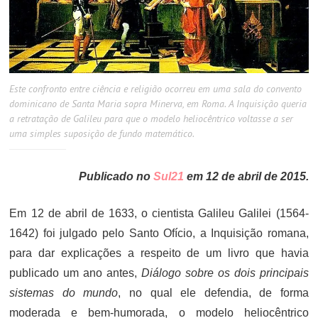
Este confronto entre ciência e religião ocorreu em uma sala do convento
dominicano de Santa Maria sopra Minerva, em Roma. A Inquisição queria
a retratação de Galileu para que o modelo heliocêntrico voltasse a ser
uma simples suposição de fundo matemático.
Publicado no
Sul21
em 12 de abril de 2015.
Em 12 de abril de 1633, o cientista Galileu Galilei (1564-
1642) foi julgado pelo Santo Ofício, a Inquisição romana,
para dar explicações a respeito de um livro que havia
publicado um ano antes,
Diálogo sobre os dois principais
sistemas do mundo
, no qual ele defendia, de forma
moderada e bem-humorada, o modelo heliocêntrico