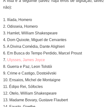
A lista é a seguinte (talvez haja erros de digitação, talvez
não):
1. Ilíada, Homero
2. Odisseia, Homero
3. Hamlet, William Shakespeare
4. Dom Quixote, Miguel de Cervantes
5. A Divina Comédia, Dante Alighieri
6. Em Busca do Tempo Perdido, Marcel Proust
7.
Ulysses, James Joyce
8. Guerra e Paz, Leon Tolstói
9. Crime e Castigo, Dostoiévski
10. Ensaios, Michel de Montaigne
11. Édipo Rei, Sófocles
12. Otelo, William Shakespeare
13. Madame Bovary, Gustave Flaubert
14. Fausto, Goethe