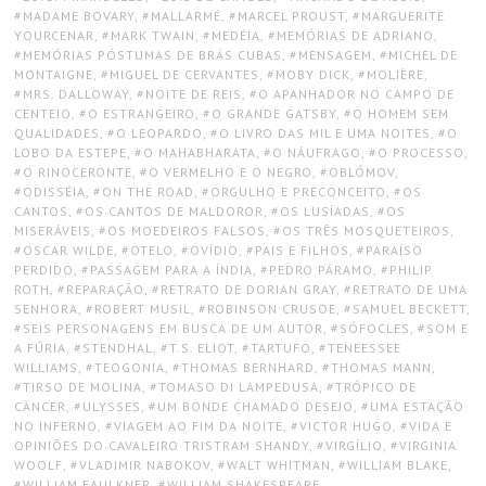
MADAME BOVARY
,
MALLARMÉ
,
MARCEL PROUST
,
MARGUERITE
YOURCENAR
,
MARK TWAIN
,
MEDÉIA
,
MEMÓRIAS DE ADRIANO
,
MEMÓRIAS PÓSTUMAS DE BRÁS CUBAS
,
MENSAGEM
,
MICHEL DE
MONTAIGNE
,
MIGUEL DE CERVANTES
,
MOBY DICK
,
MOLIÈRE
,
MRS. DALLOWAY
,
NOITE DE REIS
,
O APANHADOR NO CAMPO DE
CENTEIO
,
O ESTRANGEIRO
,
O GRANDE GATSBY
,
O HOMEM SEM
QUALIDADES
,
O LEOPARDO
,
O LIVRO DAS MIL E UMA NOITES
,
O
LOBO DA ESTEPE
,
O MAHABHARATA
,
O NÁUFRAGO
,
O PROCESSO
,
O RINOCERONTE
,
O VERMELHO E O NEGRO
,
OBLÓMOV
,
ODISSÉIA
,
ON THE ROAD
,
ORGULHO E PRECONCEITO
,
OS
CANTOS
,
OS CANTOS DE MALDOROR
,
OS LUSÍADAS
,
OS
MISERÁVEIS
,
OS MOEDEIROS FALSOS
,
OS TRÊS MOSQUETEIROS
,
OSCAR WILDE
,
OTELO
,
OVÍDIO
,
PAIS E FILHOS
,
PARAÍSO
PERDIDO
,
PASSAGEM PARA A ÍNDIA
,
PEDRO PÁRAMO
,
PHILIP
ROTH
,
REPARAÇÃO
,
RETRATO DE DORIAN GRAY
,
RETRATO DE UMA
SENHORA
,
ROBERT MUSIL
,
ROBINSON CRUSOE
,
SAMUEL BECKETT
,
SEIS PERSONAGENS EM BUSCA DE UM AUTOR
,
SÓFOCLES
,
SOM E
A FÚRIA
,
STENDHAL
,
T.S. ELIOT
,
TARTUFO
,
TENEESSEE
WILLIAMS
,
TEOGONIA
,
THOMAS BERNHARD
,
THOMAS MANN
,
TIRSO DE MOLINA
,
TOMASO DI LAMPEDUSA
,
TRÓPICO DE
CÂNCER
,
ULYSSES
,
UM BONDE CHAMADO DESEJO
,
UMA ESTAÇÃO
NO INFERNO
,
VIAGEM AO FIM DA NOITE
,
VICTOR HUGO
,
VIDA E
OPINIÕES DO CAVALEIRO TRISTRAM SHANDY
,
VIRGÍLIO
,
VIRGINIA
WOOLF
,
VLADIMIR NABOKOV
,
WALT WHITMAN
,
WILLIAM BLAKE
,
WILLIAM FAULKNER
,
WILLIAM SHAKESPEARE