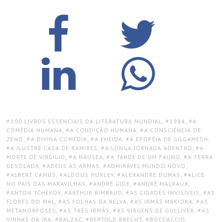
TAGS:
100 LIVROS ESSENCIAIS DA LITERATURA MUNDIAL
,
1984
,
A
COMÉDIA HUMANA
,
A CONDIÇÃO HUMANA
,
A CONSCIÊNCIA DE
ZENO
,
A DIVINA COMÉDIA
,
A ENEIDA
,
A EPOPÉIA DE GILGAMESH
,
A ILUSTRE CASA DE RAMIRES
,
A LONGA JORNADA ADENTRO
,
A
MORTE DE VIRGILIO
,
A NÁUSEA
,
A TARDE DE UM FAUNO
,
A TERRA
DESOLADA
,
ADEUS ÀS ARMAS
,
ADMIRÁVEL MUNDO NOVO
,
ALBERT CAMUS
,
ALDOUS HUXLEY
,
ALEXANDRE DUMAS
,
ALICE
NO PAÍS DAS MARAVILHAS
,
ANDRÉ GIDE
,
ANDRÉ MALRAUX
,
ANTON TCHÉKOV
,
ARTHUR RIMBAUD
,
AS CIDADES INVISÍVEIS
,
AS
FLORES DO MAL
,
AS FOLHAS DA RELVA
,
AS IRMÃS MAKIOKA
,
AS
METAMORFOSES
,
AS TRÊS IRMÃS
,
AS VIAGENS DE GULLIVER
,
AS
VINHAS DA IRA
,
BALZAC
,
BERTOLD BRECHT
,
BOCCACCIO
,