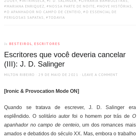
ZOOEY
,
INTRÍNSECA
,
J. D. SALINGER
,
LIVRARIA BAMBOLETRAS
,
MARIANA ENRIQUEZ
,
NOSSA PARTE DE NOITE
,
NOVE HISTÓRIAS
,
O APANHADOR NO CAMPO DE CENTEIO
,
O ESSENCIAL DE
PERIGOSAS SAPATAS
,
TODAVIA
BESTEIROL
,
ESCRITORES
In
Escritores que você deveria cancelar
(III): J. D. Salinger
AUTHOR
POSTED
MILTON RIBEIRO
29 DE MAIO DE 2021
LEAVE A COMMENT
ON
[Ironic & Provocation Mode ON]
Quando se tratava de escrever, J. D. Salinger era
esplêndido. O solitário autor foi o homem por trás de
O
apanhador no campo de centeio
, um dos romances mais
amados e debatidos do século XX. Mas, embora o trabalho