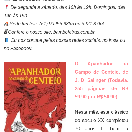
De segunda à sábado, das 10h às 19h. Domingos, das
14h às 19h.
Pede tua tele: (51) 99255 6885 ou 3221 8764.
🖥 Confere o nosso site: bamboletras.com.br
Ou nos contate pelas nossas redes sociais, no Insta ou
no Facebook!
O Apanhador no
Campo de Centeio, de
J. D. Salinger (Todavia,
255 páginas, de R$
59,90 por R$ 50,90)
Neste mês, este clássico
do século XX completou
70 anos. E, bem, a