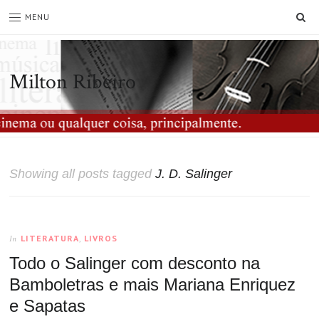
SE
MENU
Milton Ribeiro
Showing all posts tagged
J. D. Salinger
LITERATURA
,
LIVROS
In
Todo o Salinger com desconto na
Bamboletras e mais Mariana Enriquez
e Sapatas