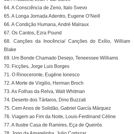
64. A Consciência de Zeno, Italo Svevo
65. A Longa Jornada Adentro, Eugene O’Neill
66. A Condição Humana, André Malraux
67. Os Cantos, Ezra Pound
68. Canções da Inocência/ Canções do Exílio, William
Blake
69. Um Bonde Chamado Desejo, Teneessee Williams
70. Ficções, Jorge Luis Borges
71. O Rinoceronte, Eugène Ionesco
72. A Morte de Virgilio, Herman Broch
73. As Folhas da Relva, Walt Whitman
74. Deserto dos Tártaros, Dino Buzzati
75. Cem Anos de Solidão, Gabriel García Márquez
76. Viagem ao Fim da Noite, Louis-Ferdinand Céline
77. A Ilustre Casa de Ramires, Eça de Queirós
78. Jogo da Amarelinha, Julio Cortazar