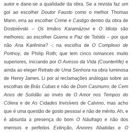
autor e dane-se a qualidade da obra. Se a revista faz um
gol ao escolher
Doutor Fausto
como o melhor Thomas
Mann, erra ao escolher
Crime e Castigo
dentro da obra de
Dostoiévski –
Os Irmãos Karamázovi
e
O Idiota
são
melhores; ao escolher
Guerra e Paz
de Tolstói – por que
não
Ana Karênina
? -; na escolha de
O Complexo de
Portnoy
, de Philip Roth; que tem cinco romances muito
superiores, iniciando por
O Avesso da Vida (Counterlife)
e
ainda ao eleger
Retrato de Uma Senhora
na obra luminosa
de Henry James. Li por aí reclamações análogas sobre as
escolhas de
Brás Cubas
e não de
Dom Casmurro
, de
Cem
Anos de Solidão
ao invés de
O Amor nos Tempos do
Cólera
e de
As Cidades Invisíveis
de Calvino, mas acho
que é uma questão de gosto pessoal e não de mérito. Ah, e
é absurda a presença do bom
O Náufrago
e não dos
imensos e perfeitos
Extinção
,
Árvores Abatidas
e
O