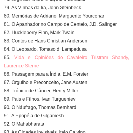
79. As Vinhas da Ira, John Steinbeck
80. Memórias de Adriano, Marguerite Yourcenar
81. O Apanhador no Campo de Centeio, J.D. Salinger
82. Huckleberry Finn, Mark Twain
83. Contos de Hans Christian Andersen
84. O Leopardo, Tomaso di Lampedusa
85.
Vida e Opiniões do Cavaleiro Tristram Shandy,
Laurence Sterne
86. Passagem para a Índia, E.M. Forster
87. Orgulho e Preconceito, Jane Austen
88. Trópico de Câncer, Henry Miller
89. Pais e Filhos, Ivan Turgueniev
90. O Náufrago, Thomas Bernhard
91. A Epopéia de Gilgamesh
92. O Mahabharata
93. As Cidades Invisíveis, Italo Calvino