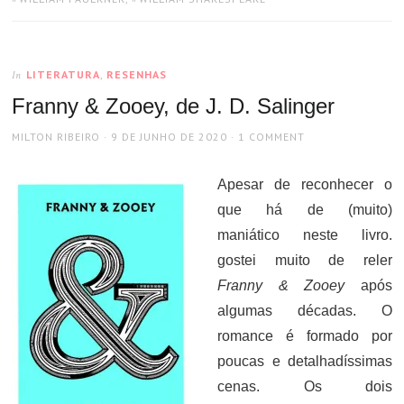
LITERATURA
,
RESENHAS
In
Franny & Zooey, de J. D. Salinger
AUTHOR
POSTED
MILTON RIBEIRO
9 DE JUNHO DE 2020
1 COMMENT
ON
Apesar de reconhecer o
que há de (muito)
maniático neste livro.
gostei muito de reler
Franny & Zooey
após
algumas décadas. O
romance é formado por
poucas e detalhadíssimas
cenas. Os dois