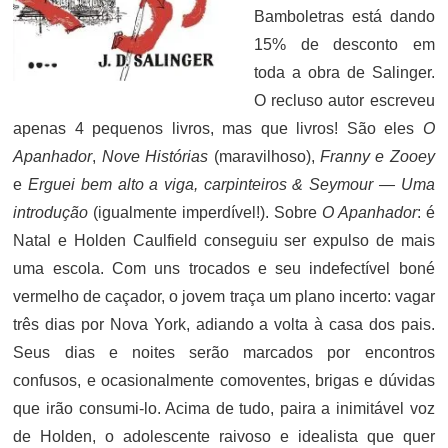
Bamboletras está dando
15% de desconto em
toda a obra de Salinger.
O recluso autor escreveu
apenas 4 pequenos livros, mas que livros! São eles
O
Apanhador
,
Nove Histórias
(maravilhoso),
Franny e Zooey
e
Erguei bem alto a viga, carpinteiros & Seymour — Uma
introdução
(igualmente imperdível!). Sobre
O Apanhador
: é
Natal e Holden Caulfield conseguiu ser expulso de mais
uma escola. Com uns trocados e seu indefectível boné
vermelho de caçador, o jovem traça um plano incerto: vagar
três dias por Nova York, adiando a volta à casa dos pais.
Seus dias e noites serão marcados por encontros
confusos, e ocasionalmente comoventes, brigas e dúvidas
que irão consumi-lo. Acima de tudo, paira a inimitável voz
de Holden, o adolescente raivoso e idealista que quer