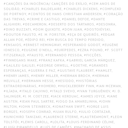
CANÇÕES DA INOCÊNCIA/ CANÇÕES DO EXÍLIO
,
CEM ANOS DE
SOLIDÃO
,
CHARLES BALDELAIRE
,
CHARLES DICKENS
,
COMPLEXO
DE PORTNOY
,
CONTOS DE HANS CHRISTIAN ANDERSEN
,
CORAÇÃO
DAS TREVAS
,
CRIME E CASTIGO
,
DANIEL DEFOE
,
DANTE
ALIGHIERI
,
DECAMERON
,
DESERTO DOS TÁRTAROS
,
DESONRA
,
DINO BUZZATI
,
DOM QUIXOTE
,
DON JUAN
,
DOSTOIÉVSKI
,
DOUTOR FAUSTO
,
E. M. FORSTER
,
EÇA DE QUEIRÓS
,
EDGAR
ALLAN POE
,
ÉDIPO REI
,
EM BUSCA DO TEMPO PERDIDO
,
ENSAIOS
,
ERNEST HEMINGWAY
,
ESPERANDO GODOT
,
EUGÈNE
IONESCO
,
EUGENE O’NEILL
,
EURÍPEDES
,
EZRA POUND
,
F. SCOTT
FITZGERALD
,
FAUSTO
,
FERNANDO PESSOA
,
FICÇÕES
,
FINNEGANS WAKE
,
FRANZ KAFKA
,
GABRIEL GARCÍA MÁRQUEZ
,
GALILEU GALILEI
,
GEORGE ORWELL
,
GOETHE
,
GRANDES
ESPERANÇAS
,
GUERRA E PAZ
,
GUSTAVE FLAUBERT
,
HAMLET
,
HENRY JAMES
,
HENRY MILLER
,
HERMAN BROCH
,
HERMAN
MELVILLE
,
HERMANN HESSE
,
HESÍODO
,
HISTÓRIAS
EXTRAORDINÁRIAS
,
HOMERO
,
HUCKLEBERRY FINN
,
IAN MCEWAN
,
ILÍADA
,
ITALO CALVINO
,
ITALO SVEVO
,
IVAN TURGUÊNIEV
,
J. D.
SALINGER
,
J. M. COETZEE
,
JACK KEROUAC
,
JAMES JOYCE
,
JANE
AUSTEN
,
JEAN PAUL SARTRE
,
JOGO DA AMARELINHA
,
JOHN
MILTON
,
JOHN STEINBECK
,
JONATHAN SWIFT
,
JORGE LUIS
BORGES
,
JOSEPH CONRAD
,
JUAN RULFO
,
JULIO CORTÁZAR
,
JUNICHIRO TANIZAKI
,
LAURENCE STERNE
,
LAUTRÉAMONT
,
LEON
TOLSTÓI
,
LEWIS CAROLL
,
LOLITA
,
LOUIS-FERDINAND CÉLINE
,
LUIGI PIRANDELLO
,
LUÍS DE CAMÕES
,
MACHADO DE ASSIS
,