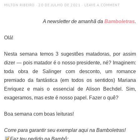
AUTHOR
POSTED
MILTON RIBEIRO
20 DE JULHO DE 2021
LEAVE A COMMENT
ON
A newsletter de amanhã da
Bamboletras
.
Olá!
Nesta semana temos 3 sugestões matadoras, por assim
dizer — pois matador é o nosso presidente, né? Imaginem:
toda obra de Salinger com desconto, um romance
premiado da fantástica (em todos os sentidos) Mariana
Enriquez e mais o essencial de Alison Bechdel. Sim,
exageramos, mas este é nosso papel. Fazer o quê?
Boa semana com boas leituras!
Corre para garantir seu exemplar aqui na Bamboletras!
Faz teu pedido na Bambô: