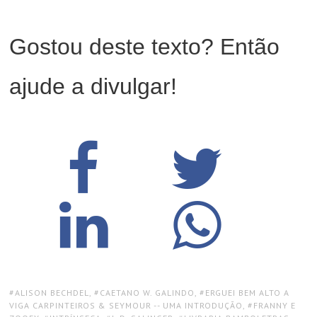
Gostou deste texto? Então
ajude a divulgar!
TAGS:
ALISON BECHDEL
,
CAETANO W. GALINDO
,
ERGUEI BEM ALTO A
VIGA CARPINTEIROS & SEYMOUR -- UMA INTRODUÇÃO
,
FRANNY E