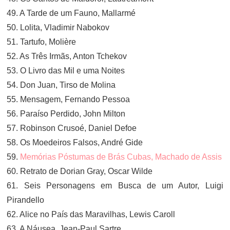
49. A Tarde de um Fauno, Mallarmé
50. Lolita, Vladimir Nabokov
51. Tartufo, Molière
52. As Três Irmãs, Anton Tchekov
53. O Livro das Mil e uma Noites
54. Don Juan, Tirso de Molina
55. Mensagem, Fernando Pessoa
56. Paraíso Perdido, John Milton
57. Robinson Crusoé, Daniel Defoe
58. Os Moedeiros Falsos, André Gide
59.
Memórias Póstumas de Brás Cubas, Machado de Assis
60. Retrato de Dorian Gray, Oscar Wilde
61. Seis Personagens em Busca de um Autor, Luigi
Pirandello
62. Alice no País das Maravilhas, Lewis Caroll
63. A Náusea, Jean-Paul Sartre