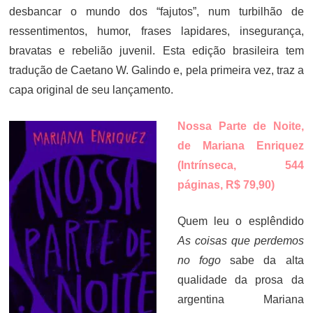
desbancar o mundo dos “fajutos”, num turbilhão de
ressentimentos, humor, frases lapidares, insegurança,
bravatas e rebelião juvenil. Esta edição brasileira tem
tradução de Caetano W. Galindo e, pela primeira vez, traz a
capa original de seu lançamento.
Nossa Parte de Noite,
de Mariana Enriquez
(Intrínseca, 544
páginas, R$ 79,90)
Quem leu o esplêndido
As coisas que perdemos
no fogo
sabe da alta
qualidade da prosa da
argentina Mariana