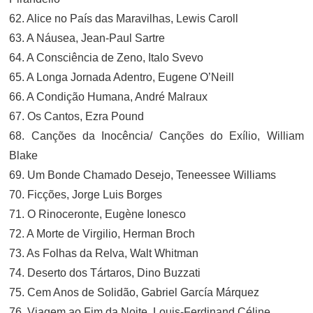
62. Alice no País das Maravilhas, Lewis Caroll
63. A Náusea, Jean-Paul Sartre
64. A Consciência de Zeno, Italo Svevo
65. A Longa Jornada Adentro, Eugene O’Neill
66. A Condição Humana, André Malraux
67. Os Cantos, Ezra Pound
68. Canções da Inocência/ Canções do Exílio, William
Blake
69. Um Bonde Chamado Desejo, Teneessee Williams
70. Ficções, Jorge Luis Borges
71. O Rinoceronte, Eugène Ionesco
72. A Morte de Virgilio, Herman Broch
73. As Folhas da Relva, Walt Whitman
74. Deserto dos Tártaros, Dino Buzzati
75. Cem Anos de Solidão, Gabriel García Márquez
76. Viagem ao Fim da Noite, Louis-Ferdinand Céline