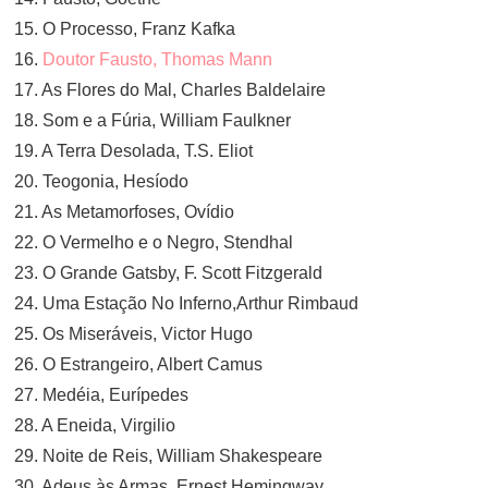
15. O Processo, Franz Kafka
16.
Doutor Fausto, Thomas Mann
17. As Flores do Mal, Charles Baldelaire
18. Som e a Fúria, William Faulkner
19. A Terra Desolada, T.S. Eliot
20. Teogonia, Hesíodo
21. As Metamorfoses, Ovídio
22. O Vermelho e o Negro, Stendhal
23. O Grande Gatsby, F. Scott Fitzgerald
24. Uma Estação No Inferno,Arthur Rimbaud
25. Os Miseráveis, Victor Hugo
26. O Estrangeiro, Albert Camus
27. Medéia, Eurípedes
28. A Eneida, Virgilio
29. Noite de Reis, William Shakespeare
30. Adeus às Armas, Ernest Hemingway