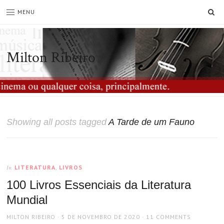
SE
MENU
Milton Ribeiro
Showing all posts tagged
A Tarde de um Fauno
LITERATURA
,
LIVROS
In
100 Livros Essenciais da Literatura
Mundial
AUTHOR
POSTED
MILTON RIBEIRO
5 DE NOVEMBRO DE 2020
11 COMMENTS