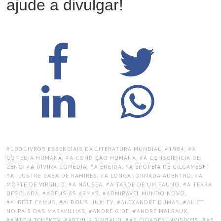
ajude a divulgar!
TAGS:
100 LIVROS ESSENCIAIS DA LITERATURA MUNDIAL
,
1984
,
A
COMÉDIA HUMANA
,
A CONDIÇÃO HUMANA
,
A CONSCIÊNCIA DE
ZENO
,
A DIVINA COMÉDIA
,
A ENEIDA
,
A EPOPÉIA DE GILGAMESH
,
A ILUSTRE CASA DE RAMIRES
,
A LONGA JORNADA ADENTRO
,
A
MORTE DE VIRGILIO
,
A NÁUSEA
,
A TARDE DE UM FAUNO
,
A TERRA
DESOLADA
,
ADEUS ÀS ARMAS
,
ADMIRÁVEL MUNDO NOVO
,
ALBERT CAMUS
,
ALDOUS HUXLEY
,
ALEXANDRE DUMAS
,
ALICE
NO PAÍS DAS MARAVILHAS
,
ANDRÉ GIDE
,
ANDRÉ MALRAUX
,
ANTON TCHÉKOV
,
ARTHUR RIMBAUD
,
AS CIDADES INVISÍVEIS
,
AS