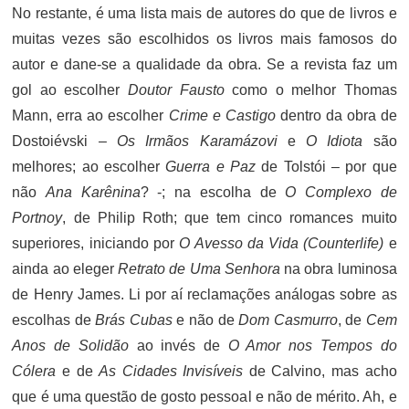
No restante, é uma lista mais de autores do que de livros e
muitas vezes são escolhidos os livros mais famosos do
autor e dane-se a qualidade da obra. Se a revista faz um
gol ao escolher
Doutor Fausto
como o melhor Thomas
Mann, erra ao escolher
Crime e Castigo
dentro da obra de
Dostoiévski –
Os Irmãos Karamázovi
e
O Idiota
são
melhores; ao escolher
Guerra e Paz
de Tolstói – por que
não
Ana Karênina
? -; na escolha de
O Complexo de
Portnoy
, de Philip Roth; que tem cinco romances muito
superiores, iniciando por
O Avesso da Vida (Counterlife)
e
ainda ao eleger
Retrato de Uma Senhora
na obra luminosa
de Henry James. Li por aí reclamações análogas sobre as
escolhas de
Brás Cubas
e não de
Dom Casmurro
, de
Cem
Anos de Solidão
ao invés de
O Amor nos Tempos do
Cólera
e de
As Cidades Invisíveis
de Calvino, mas acho
que é uma questão de gosto pessoal e não de mérito. Ah, e