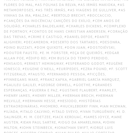
FLORES DO MAL
,
AS FOLHAS DA RELVA
,
AS IRMÃS MAKIOKA
,
AS
METAMORFOSES
,
AS TRÊS IRMÃS
,
AS VIAGENS DE GULLIVER
,
AS
VINHAS DA IRA
,
BALZAC
,
BERTOLD BRECHT
,
BOCCACCIO
,
CANÇÕES DA INOCÊNCIA/ CANÇÕES DO EXÍLIO
,
CEM ANOS DE
SOLIDÃO
,
CHARLES BALDELAIRE
,
CHARLES DICKENS
,
COMPLEXO
DE PORTNOY
,
CONTOS DE HANS CHRISTIAN ANDERSEN
,
CORAÇÃO
DAS TREVAS
,
CRIME E CASTIGO
,
DANIEL DEFOE
,
DANTE
ALIGHIERI
,
DECAMERON
,
DESERTO DOS TÁRTAROS
,
DESONRA
,
DINO BUZZATI
,
DOM QUIXOTE
,
DON JUAN
,
DOSTOIÉVSKI
,
DOUTOR FAUSTO
,
E. M. FORSTER
,
EÇA DE QUEIRÓS
,
EDGAR
ALLAN POE
,
ÉDIPO REI
,
EM BUSCA DO TEMPO PERDIDO
,
ENSAIOS
,
ERNEST HEMINGWAY
,
ESPERANDO GODOT
,
EUGÈNE
IONESCO
,
EUGENE O’NEILL
,
EURÍPEDES
,
EZRA POUND
,
F. SCOTT
FITZGERALD
,
FAUSTO
,
FERNANDO PESSOA
,
FICÇÕES
,
FINNEGANS WAKE
,
FRANZ KAFKA
,
GABRIEL GARCÍA MÁRQUEZ
,
GALILEU GALILEI
,
GEORGE ORWELL
,
GOETHE
,
GRANDES
ESPERANÇAS
,
GUERRA E PAZ
,
GUSTAVE FLAUBERT
,
HAMLET
,
HENRY JAMES
,
HENRY MILLER
,
HERMAN BROCH
,
HERMAN
MELVILLE
,
HERMANN HESSE
,
HESÍODO
,
HISTÓRIAS
EXTRAORDINÁRIAS
,
HOMERO
,
HUCKLEBERRY FINN
,
IAN MCEWAN
,
ILÍADA
,
ITALO CALVINO
,
ITALO SVEVO
,
IVAN TURGUÊNIEV
,
J. D.
SALINGER
,
J. M. COETZEE
,
JACK KEROUAC
,
JAMES JOYCE
,
JANE
AUSTEN
,
JEAN PAUL SARTRE
,
JOGO DA AMARELINHA
,
JOHN
MILTON
,
JOHN STEINBECK
,
JONATHAN SWIFT
,
JORGE LUIS
BORGES
,
JOSEPH CONRAD
,
JUAN RULFO
,
JULIO CORTÁZAR
,