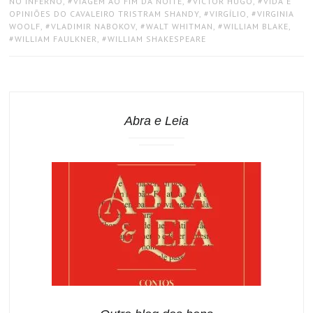
NO INFERNO
,
VIAGEM AO FIM DA NOITE
,
VICTOR HUGO
,
VIDA E
OPINIÕES DO CAVALEIRO TRISTRAM SHANDY
,
VIRGÍLIO
,
VIRGINIA
WOOLF
,
VLADIMIR NABOKOV
,
WALT WHITMAN
,
WILLIAM BLAKE
,
WILLIAM FAULKNER
,
WILLIAM SHAKESPEARE
Abra e Leia