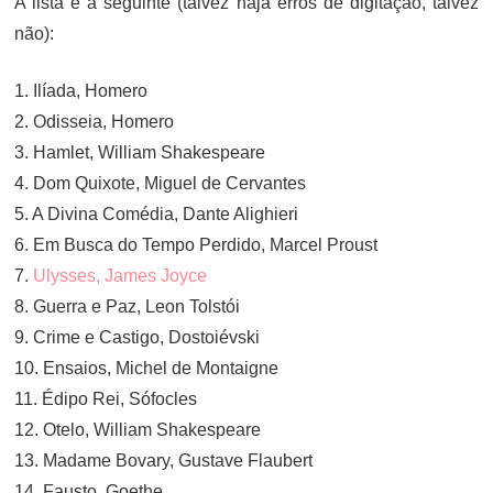
A lista é a seguinte (talvez haja erros de digitação, talvez
não):
1. Ilíada, Homero
2. Odisseia, Homero
3. Hamlet, William Shakespeare
4. Dom Quixote, Miguel de Cervantes
5. A Divina Comédia, Dante Alighieri
6. Em Busca do Tempo Perdido, Marcel Proust
7.
Ulysses, James Joyce
8. Guerra e Paz, Leon Tolstói
9. Crime e Castigo, Dostoiévski
10. Ensaios, Michel de Montaigne
11. Édipo Rei, Sófocles
12. Otelo, William Shakespeare
13. Madame Bovary, Gustave Flaubert
14. Fausto, Goethe