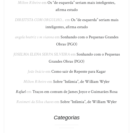
Milton Ribeiro
em
Os “de esquerda” seriam mais inteligentes,
afirma estudo
DIREITSTA COM ORGULHO...
em
Os “de esquerda” seriam mais
inteligentes, afirma estudo
angela beatriz s m vianna
em
Sonhando com o Pequenas Grandes
Obras (PGO)
JOSELMA ELENA SERPA SILVEIRA
em
Sonhando com o Pequenas
Grandes Obras (PGO)
João Inácio
em
Como sair de Repente para Kagar
Milton Ribeiro
em
Sobre “Infâmia”, de William Wyler
Rafael
em
Traços em comum de James Joyce e Guimarães Rosa
Rosimeri da Silva chaves
em
Sobre “Infâmia”, de William Wyler
Categorias