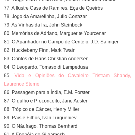
77. A Ilustre Casa de Ramires, Eça de Queirós
78. Jogo da Amarelinha, Julio Cortazar
79. As Vinhas da Ira, John Steinbeck
80. Memórias de Adriano, Marguerite Yourcenar
81. O Apanhador no Campo de Centeio, J.D. Salinger
82. Huckleberry Finn, Mark Twain
83. Contos de Hans Christian Andersen
84. O Leopardo, Tomaso di Lampedusa
85.
Vida e Opiniões do Cavaleiro Tristram Shandy,
Laurence Sterne
86. Passagem para a Índia, E.M. Forster
87. Orgulho e Preconceito, Jane Austen
88. Trópico de Câncer, Henry Miller
89. Pais e Filhos, Ivan Turgueniev
90. O Náufrago, Thomas Bernhard
91. A Epopéia de Gilgamesh