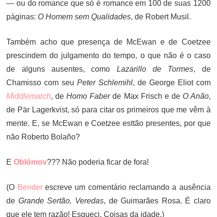
— ou do romance que só é romance em 100 de suas 1200
páginas:
O Homem sem Qualidades
, de Robert Musil.
Também acho que presença de McEwan e de Coetzee
prescindem do julgamento do tempo, o que não é o caso
de alguns ausentes, como
Lazarillo de Tormes
, de
Chamisso com seu
Peter Schlemihl
, de George Eliot com
Middlemarch
, de
Homo Faber
de Max Frisch e de
O Anão
,
de Pär Lagerkvist, só para citar os primeiros que me vêm à
mente. E, se McEwan e Coetzee esttão presentes, por que
não Roberto Bolaño?
E
Oblómov
??? Não poderia ficar de fora!
(O
Bender
escreve um comentário reclamando a ausência
de
Grande Sertão, Veredas
, de Guimarães Rosa. É claro
que ele tem razão! Esqueci. Coisas da idade.)