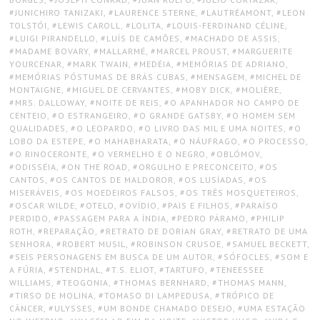
JUNICHIRO TANIZAKI
,
LAURENCE STERNE
,
LAUTRÉAMONT
,
LEON
TOLSTÓI
,
LEWIS CAROLL
,
LOLITA
,
LOUIS-FERDINAND CÉLINE
,
LUIGI PIRANDELLO
,
LUÍS DE CAMÕES
,
MACHADO DE ASSIS
,
MADAME BOVARY
,
MALLARMÉ
,
MARCEL PROUST
,
MARGUERITE
YOURCENAR
,
MARK TWAIN
,
MEDÉIA
,
MEMÓRIAS DE ADRIANO
,
MEMÓRIAS PÓSTUMAS DE BRÁS CUBAS
,
MENSAGEM
,
MICHEL DE
MONTAIGNE
,
MIGUEL DE CERVANTES
,
MOBY DICK
,
MOLIÈRE
,
MRS. DALLOWAY
,
NOITE DE REIS
,
O APANHADOR NO CAMPO DE
CENTEIO
,
O ESTRANGEIRO
,
O GRANDE GATSBY
,
O HOMEM SEM
QUALIDADES
,
O LEOPARDO
,
O LIVRO DAS MIL E UMA NOITES
,
O
LOBO DA ESTEPE
,
O MAHABHARATA
,
O NÁUFRAGO
,
O PROCESSO
,
O RINOCERONTE
,
O VERMELHO E O NEGRO
,
OBLÓMOV
,
ODISSÉIA
,
ON THE ROAD
,
ORGULHO E PRECONCEITO
,
OS
CANTOS
,
OS CANTOS DE MALDOROR
,
OS LUSÍADAS
,
OS
MISERÁVEIS
,
OS MOEDEIROS FALSOS
,
OS TRÊS MOSQUETEIROS
,
OSCAR WILDE
,
OTELO
,
OVÍDIO
,
PAIS E FILHOS
,
PARAÍSO
PERDIDO
,
PASSAGEM PARA A ÍNDIA
,
PEDRO PÁRAMO
,
PHILIP
ROTH
,
REPARAÇÃO
,
RETRATO DE DORIAN GRAY
,
RETRATO DE UMA
SENHORA
,
ROBERT MUSIL
,
ROBINSON CRUSOE
,
SAMUEL BECKETT
,
SEIS PERSONAGENS EM BUSCA DE UM AUTOR
,
SÓFOCLES
,
SOM E
A FÚRIA
,
STENDHAL
,
T.S. ELIOT
,
TARTUFO
,
TENEESSEE
WILLIAMS
,
TEOGONIA
,
THOMAS BERNHARD
,
THOMAS MANN
,
TIRSO DE MOLINA
,
TOMASO DI LAMPEDUSA
,
TRÓPICO DE
CÂNCER
,
ULYSSES
,
UM BONDE CHAMADO DESEJO
,
UMA ESTAÇÃO