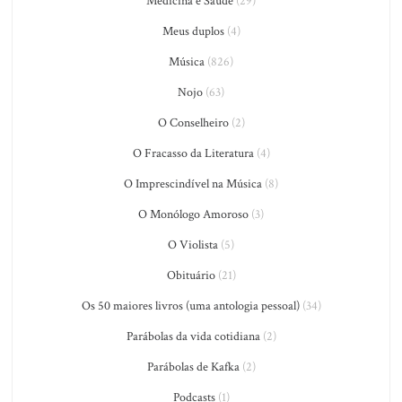
Medicina e Saúde
(29)
Meus duplos
(4)
Música
(826)
Nojo
(63)
O Conselheiro
(2)
O Fracasso da Literatura
(4)
O Imprescindível na Música
(8)
O Monólogo Amoroso
(3)
O Violista
(5)
Obituário
(21)
Os 50 maiores livros (uma antologia pessoal)
(34)
Parábolas da vida cotidiana
(2)
Parábolas de Kafka
(2)
Podcasts
(1)