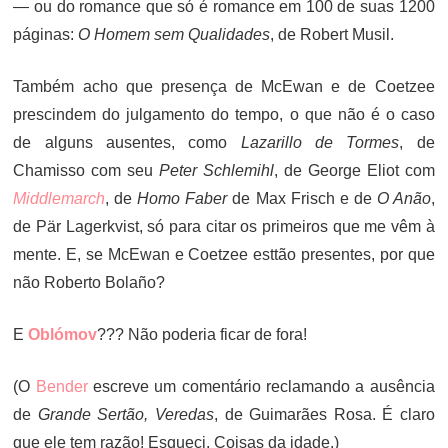
— ou do romance que só é romance em 100 de suas 1200
páginas:
O Homem sem Qualidades
, de Robert Musil.
Também acho que presença de McEwan e de Coetzee
prescindem do julgamento do tempo, o que não é o caso
de alguns ausentes, como
Lazarillo de Tormes
, de
Chamisso com seu
Peter Schlemihl
, de George Eliot com
Middlemarch
, de
Homo Faber
de Max Frisch e de
O Anão
,
de Pär Lagerkvist, só para citar os primeiros que me vêm à
mente. E, se McEwan e Coetzee esttão presentes, por que
não Roberto Bolaño?
E
Oblómov
??? Não poderia ficar de fora!
(O
Bender
escreve um comentário reclamando a ausência
de
Grande Sertão, Veredas
, de Guimarães Rosa. É claro
que ele tem razão! Esqueci. Coisas da idade.)