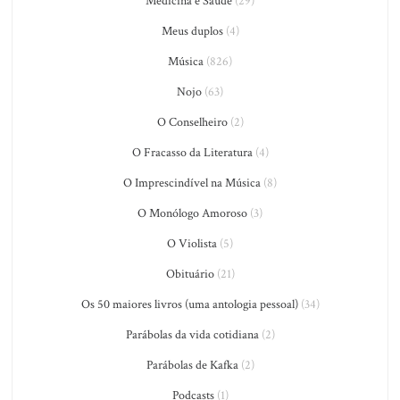
Medicina e Saúde
(29)
Meus duplos
(4)
Música
(826)
Nojo
(63)
O Conselheiro
(2)
O Fracasso da Literatura
(4)
O Imprescindível na Música
(8)
O Monólogo Amoroso
(3)
O Violista
(5)
Obituário
(21)
Os 50 maiores livros (uma antologia pessoal)
(34)
Parábolas da vida cotidiana
(2)
Parábolas de Kafka
(2)
Podcasts
(1)