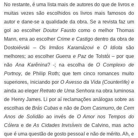
No restante, é uma lista mais de autores do que de livros e
muitas vezes são escolhidos os livros mais famosos do
autor e dane-se a qualidade da obra. Se a revista faz um
gol ao escolher
Doutor Fausto
como o melhor Thomas
Mann, erra ao escolher
Crime e Castigo
dentro da obra de
Dostoiévski –
Os Irmãos Karamázovi
e
O Idiota
são
melhores; ao escolher
Guerra e Paz
de Tolstói – por que
não
Ana Karênina
? -; na escolha de
O Complexo de
Portnoy
, de Philip Roth; que tem cinco romances muito
superiores, iniciando por
O Avesso da Vida (Counterlife)
e
ainda ao eleger
Retrato de Uma Senhora
na obra luminosa
de Henry James. Li por aí reclamações análogas sobre as
escolhas de
Brás Cubas
e não de
Dom Casmurro
, de
Cem
Anos de Solidão
ao invés de
O Amor nos Tempos do
Cólera
e de
As Cidades Invisíveis
de Calvino, mas acho
que é uma questão de gosto pessoal e não de mérito. Ah, e