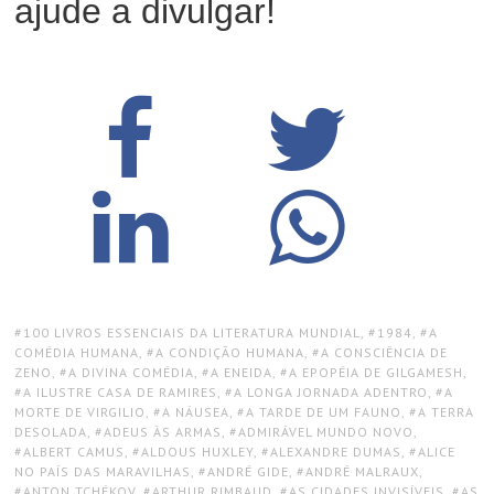
ajude a divulgar!
TAGS:
100 LIVROS ESSENCIAIS DA LITERATURA MUNDIAL
,
1984
,
A
COMÉDIA HUMANA
,
A CONDIÇÃO HUMANA
,
A CONSCIÊNCIA DE
ZENO
,
A DIVINA COMÉDIA
,
A ENEIDA
,
A EPOPÉIA DE GILGAMESH
,
A ILUSTRE CASA DE RAMIRES
,
A LONGA JORNADA ADENTRO
,
A
MORTE DE VIRGILIO
,
A NÁUSEA
,
A TARDE DE UM FAUNO
,
A TERRA
DESOLADA
,
ADEUS ÀS ARMAS
,
ADMIRÁVEL MUNDO NOVO
,
ALBERT CAMUS
,
ALDOUS HUXLEY
,
ALEXANDRE DUMAS
,
ALICE
NO PAÍS DAS MARAVILHAS
,
ANDRÉ GIDE
,
ANDRÉ MALRAUX
,
ANTON TCHÉKOV
,
ARTHUR RIMBAUD
,
AS CIDADES INVISÍVEIS
,
AS