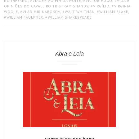
NO INFERNO
,
VIAGEM AO FIM DA NOITE
,
VICTOR HUGO
,
VIDA E
OPINIÕES DO CAVALEIRO TRISTRAM SHANDY
,
VIRGÍLIO
,
VIRGINIA
WOOLF
,
VLADIMIR NABOKOV
,
WALT WHITMAN
,
WILLIAM BLAKE
,
WILLIAM FAULKNER
,
WILLIAM SHAKESPEARE
Abra e Leia