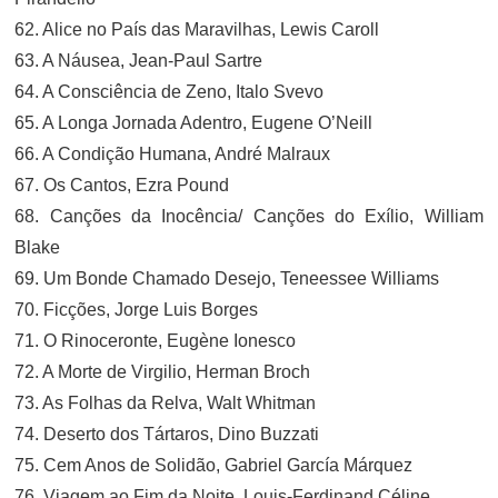
62. Alice no País das Maravilhas, Lewis Caroll
63. A Náusea, Jean-Paul Sartre
64. A Consciência de Zeno, Italo Svevo
65. A Longa Jornada Adentro, Eugene O’Neill
66. A Condição Humana, André Malraux
67. Os Cantos, Ezra Pound
68. Canções da Inocência/ Canções do Exílio, William
Blake
69. Um Bonde Chamado Desejo, Teneessee Williams
70. Ficções, Jorge Luis Borges
71. O Rinoceronte, Eugène Ionesco
72. A Morte de Virgilio, Herman Broch
73. As Folhas da Relva, Walt Whitman
74. Deserto dos Tártaros, Dino Buzzati
75. Cem Anos de Solidão, Gabriel García Márquez
76. Viagem ao Fim da Noite, Louis-Ferdinand Céline