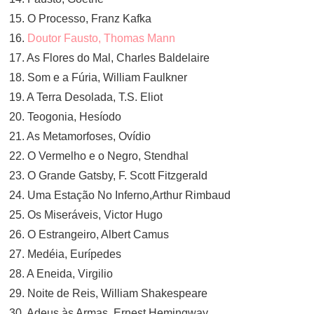
15. O Processo, Franz Kafka
16.
Doutor Fausto, Thomas Mann
17. As Flores do Mal, Charles Baldelaire
18. Som e a Fúria, William Faulkner
19. A Terra Desolada, T.S. Eliot
20. Teogonia, Hesíodo
21. As Metamorfoses, Ovídio
22. O Vermelho e o Negro, Stendhal
23. O Grande Gatsby, F. Scott Fitzgerald
24. Uma Estação No Inferno,Arthur Rimbaud
25. Os Miseráveis, Victor Hugo
26. O Estrangeiro, Albert Camus
27. Medéia, Eurípedes
28. A Eneida, Virgilio
29. Noite de Reis, William Shakespeare
30. Adeus às Armas, Ernest Hemingway