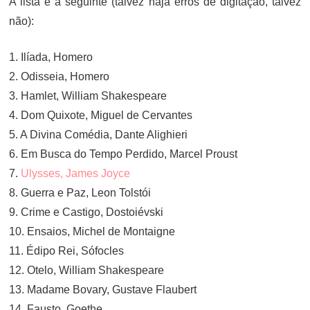
A lista é a seguinte (talvez haja erros de digitação, talvez
não):
1. Ilíada, Homero
2. Odisseia, Homero
3. Hamlet, William Shakespeare
4. Dom Quixote, Miguel de Cervantes
5. A Divina Comédia, Dante Alighieri
6. Em Busca do Tempo Perdido, Marcel Proust
7.
Ulysses, James Joyce
8. Guerra e Paz, Leon Tolstói
9. Crime e Castigo, Dostoiévski
10. Ensaios, Michel de Montaigne
11. Édipo Rei, Sófocles
12. Otelo, William Shakespeare
13. Madame Bovary, Gustave Flaubert
14. Fausto, Goethe