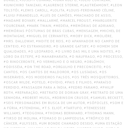
JUNICHIRO TANIZAKI
,
LAURENCE STERNE
,
LAUTRÉAMONT
,
LEON
TOLSTÓI
,
LEWIS CAROLL
,
LOLITA
,
LOUIS-FERDINAND CÉLINE
,
LUIGI PIRANDELLO
,
LUÍS DE CAMÕES
,
MACHADO DE ASSIS
,
MADAME BOVARY
,
MALLARMÉ
,
MARCEL PROUST
,
MARGUERITE
YOURCENAR
,
MARK TWAIN
,
MEDÉIA
,
MEMÓRIAS DE ADRIANO
,
MEMÓRIAS PÓSTUMAS DE BRÁS CUBAS
,
MENSAGEM
,
MICHEL DE
MONTAIGNE
,
MIGUEL DE CERVANTES
,
MOBY DICK
,
MOLIÈRE
,
MRS. DALLOWAY
,
NOITE DE REIS
,
O APANHADOR NO CAMPO DE
CENTEIO
,
O ESTRANGEIRO
,
O GRANDE GATSBY
,
O HOMEM SEM
QUALIDADES
,
O LEOPARDO
,
O LIVRO DAS MIL E UMA NOITES
,
O
LOBO DA ESTEPE
,
O MAHABHARATA
,
O NÁUFRAGO
,
O PROCESSO
,
O RINOCERONTE
,
O VERMELHO E O NEGRO
,
OBLÓMOV
,
ODISSÉIA
,
ON THE ROAD
,
ORGULHO E PRECONCEITO
,
OS
CANTOS
,
OS CANTOS DE MALDOROR
,
OS LUSÍADAS
,
OS
MISERÁVEIS
,
OS MOEDEIROS FALSOS
,
OS TRÊS MOSQUETEIROS
,
OSCAR WILDE
,
OTELO
,
OVÍDIO
,
PAIS E FILHOS
,
PARAÍSO
PERDIDO
,
PASSAGEM PARA A ÍNDIA
,
PEDRO PÁRAMO
,
PHILIP
ROTH
,
REPARAÇÃO
,
RETRATO DE DORIAN GRAY
,
RETRATO DE UMA
SENHORA
,
ROBERT MUSIL
,
ROBINSON CRUSOE
,
SAMUEL BECKETT
,
SEIS PERSONAGENS EM BUSCA DE UM AUTOR
,
SÓFOCLES
,
SOM E
A FÚRIA
,
STENDHAL
,
T.S. ELIOT
,
TARTUFO
,
TENEESSEE
WILLIAMS
,
TEOGONIA
,
THOMAS BERNHARD
,
THOMAS MANN
,
TIRSO DE MOLINA
,
TOMASO DI LAMPEDUSA
,
TRÓPICO DE
CÂNCER
,
ULYSSES
,
UM BONDE CHAMADO DESEJO
,
UMA ESTAÇÃO