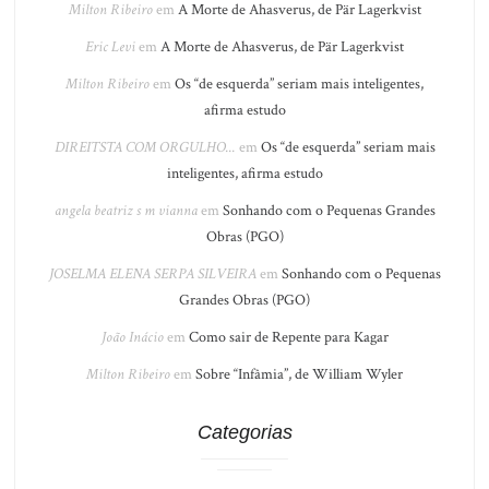
Milton Ribeiro
em
A Morte de Ahasverus, de Pär Lagerkvist
Eric Levi
em
A Morte de Ahasverus, de Pär Lagerkvist
Milton Ribeiro
em
Os “de esquerda” seriam mais inteligentes,
afirma estudo
DIREITSTA COM ORGULHO...
em
Os “de esquerda” seriam mais
inteligentes, afirma estudo
angela beatriz s m vianna
em
Sonhando com o Pequenas Grandes
Obras (PGO)
JOSELMA ELENA SERPA SILVEIRA
em
Sonhando com o Pequenas
Grandes Obras (PGO)
João Inácio
em
Como sair de Repente para Kagar
Milton Ribeiro
em
Sobre “Infâmia”, de William Wyler
Categorias