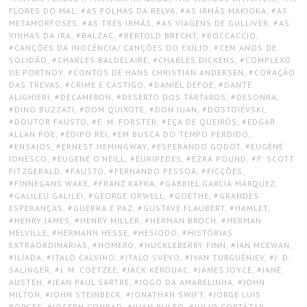
FLORES DO MAL
,
AS FOLHAS DA RELVA
,
AS IRMÃS MAKIOKA
,
AS
METAMORFOSES
,
AS TRÊS IRMÃS
,
AS VIAGENS DE GULLIVER
,
AS
VINHAS DA IRA
,
BALZAC
,
BERTOLD BRECHT
,
BOCCACCIO
,
CANÇÕES DA INOCÊNCIA/ CANÇÕES DO EXÍLIO
,
CEM ANOS DE
SOLIDÃO
,
CHARLES BALDELAIRE
,
CHARLES DICKENS
,
COMPLEXO
DE PORTNOY
,
CONTOS DE HANS CHRISTIAN ANDERSEN
,
CORAÇÃO
DAS TREVAS
,
CRIME E CASTIGO
,
DANIEL DEFOE
,
DANTE
ALIGHIERI
,
DECAMERON
,
DESERTO DOS TÁRTAROS
,
DESONRA
,
DINO BUZZATI
,
DOM QUIXOTE
,
DON JUAN
,
DOSTOIÉVSKI
,
DOUTOR FAUSTO
,
E. M. FORSTER
,
EÇA DE QUEIRÓS
,
EDGAR
ALLAN POE
,
ÉDIPO REI
,
EM BUSCA DO TEMPO PERDIDO
,
ENSAIOS
,
ERNEST HEMINGWAY
,
ESPERANDO GODOT
,
EUGÈNE
IONESCO
,
EUGENE O’NEILL
,
EURÍPEDES
,
EZRA POUND
,
F. SCOTT
FITZGERALD
,
FAUSTO
,
FERNANDO PESSOA
,
FICÇÕES
,
FINNEGANS WAKE
,
FRANZ KAFKA
,
GABRIEL GARCÍA MÁRQUEZ
,
GALILEU GALILEI
,
GEORGE ORWELL
,
GOETHE
,
GRANDES
ESPERANÇAS
,
GUERRA E PAZ
,
GUSTAVE FLAUBERT
,
HAMLET
,
HENRY JAMES
,
HENRY MILLER
,
HERMAN BROCH
,
HERMAN
MELVILLE
,
HERMANN HESSE
,
HESÍODO
,
HISTÓRIAS
EXTRAORDINÁRIAS
,
HOMERO
,
HUCKLEBERRY FINN
,
IAN MCEWAN
,
ILÍADA
,
ITALO CALVINO
,
ITALO SVEVO
,
IVAN TURGUÊNIEV
,
J. D.
SALINGER
,
J. M. COETZEE
,
JACK KEROUAC
,
JAMES JOYCE
,
JANE
AUSTEN
,
JEAN PAUL SARTRE
,
JOGO DA AMARELINHA
,
JOHN
MILTON
,
JOHN STEINBECK
,
JONATHAN SWIFT
,
JORGE LUIS
BORGES
,
JOSEPH CONRAD
,
JUAN RULFO
,
JULIO CORTÁZAR
,