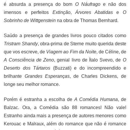
é absurda a presença do bom
O Náufrago
e não dos
imensos e perfeitos
Extinção
,
Árvores Abatidas
e
O
Sobrinho de Wittgenstein
na obra de Thomas Bernhard.
Saúdo a presença de grandes livros pouco citados como
Tristram Shandy
, obra-prima de Sterne muito querida deste
que vos escreve, de
Viagem ao Fim da Noite
, de Céline, de
A Consciência de Zeno
, genial livro de Ítalo Svevo, de
O
Deserto dos Tártaros
(Buzzati) e do incompreendido e
brilhante
Grandes Esperanças
, de Charles Dickens, de
longe seu melhor romance.
Porém é estranha a escolha de
A Comédia Humana
, de
Balzac. Ora, a Comédia são 88 romances! Não vale!
Estranho ainda mais a presença de autores menores como
Kerouac e Malraux, além do romance que não é romance