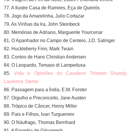
77. A Ilustre Casa de Ramires, Eça de Queirós
78. Jogo da Amarelinha, Julio Cortazar
79. As Vinhas da Ira, John Steinbeck
80. Memórias de Adriano, Marguerite Yourcenar
81. O Apanhador no Campo de Centeio, J.D. Salinger
82. Huckleberry Finn, Mark Twain
83. Contos de Hans Christian Andersen
84. O Leopardo, Tomaso di Lampedusa
85.
Vida e Opiniões do Cavaleiro Tristram Shandy,
Laurence Sterne
86. Passagem para a Índia, E.M. Forster
87. Orgulho e Preconceito, Jane Austen
88. Trópico de Câncer, Henry Miller
89. Pais e Filhos, Ivan Turgueniev
90. O Náufrago, Thomas Bernhard
91. A Epopéia de Gilgamesh