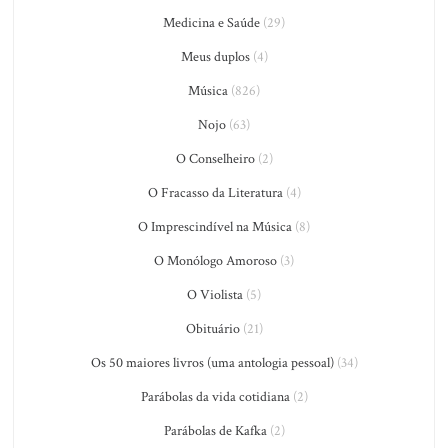
Medicina e Saúde
(29)
Meus duplos
(4)
Música
(826)
Nojo
(63)
O Conselheiro
(2)
O Fracasso da Literatura
(4)
O Imprescindível na Música
(8)
O Monólogo Amoroso
(3)
O Violista
(5)
Obituário
(21)
Os 50 maiores livros (uma antologia pessoal)
(34)
Parábolas da vida cotidiana
(2)
Parábolas de Kafka
(2)