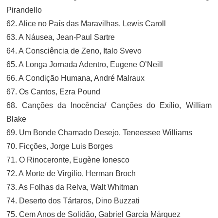
Pirandello
62. Alice no País das Maravilhas, Lewis Caroll
63. A Náusea, Jean-Paul Sartre
64. A Consciência de Zeno, Italo Svevo
65. A Longa Jornada Adentro, Eugene O’Neill
66. A Condição Humana, André Malraux
67. Os Cantos, Ezra Pound
68. Canções da Inocência/ Canções do Exílio, William
Blake
69. Um Bonde Chamado Desejo, Teneessee Williams
70. Ficções, Jorge Luis Borges
71. O Rinoceronte, Eugène Ionesco
72. A Morte de Virgilio, Herman Broch
73. As Folhas da Relva, Walt Whitman
74. Deserto dos Tártaros, Dino Buzzati
75. Cem Anos de Solidão, Gabriel García Márquez