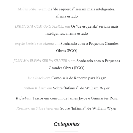
Milton Ribeiro
em
Os “de esquerda” seriam mais inteligentes,
afirma estudo
DIREITSTA COM ORGULHO...
em
Os “de esquerda” seriam mais
inteligentes, afirma estudo
angela beatriz s m vianna
em
Sonhando com o Pequenas Grandes
Obras (PGO)
JOSELMA ELENA SERPA SILVEIRA
em
Sonhando com o Pequenas
Grandes Obras (PGO)
João Inácio
em
Como sair de Repente para Kagar
Milton Ribeiro
em
Sobre “Infâmia”, de William Wyler
Rafael
em
Traços em comum de James Joyce e Guimarães Rosa
Rosimeri da Silva chaves
em
Sobre “Infâmia”, de William Wyler
Categorias