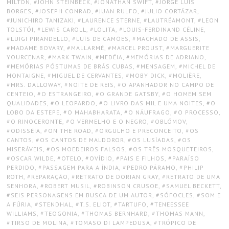
MILTON
,
JOHN STEINBECK
,
JONATHAN SWIFT
,
JORGE LUIS
BORGES
,
JOSEPH CONRAD
,
JUAN RULFO
,
JULIO CORTÁZAR
,
JUNICHIRO TANIZAKI
,
LAURENCE STERNE
,
LAUTRÉAMONT
,
LEON
TOLSTÓI
,
LEWIS CAROLL
,
LOLITA
,
LOUIS-FERDINAND CÉLINE
,
LUIGI PIRANDELLO
,
LUÍS DE CAMÕES
,
MACHADO DE ASSIS
,
MADAME BOVARY
,
MALLARMÉ
,
MARCEL PROUST
,
MARGUERITE
YOURCENAR
,
MARK TWAIN
,
MEDÉIA
,
MEMÓRIAS DE ADRIANO
,
MEMÓRIAS PÓSTUMAS DE BRÁS CUBAS
,
MENSAGEM
,
MICHEL DE
MONTAIGNE
,
MIGUEL DE CERVANTES
,
MOBY DICK
,
MOLIÈRE
,
MRS. DALLOWAY
,
NOITE DE REIS
,
O APANHADOR NO CAMPO DE
CENTEIO
,
O ESTRANGEIRO
,
O GRANDE GATSBY
,
O HOMEM SEM
QUALIDADES
,
O LEOPARDO
,
O LIVRO DAS MIL E UMA NOITES
,
O
LOBO DA ESTEPE
,
O MAHABHARATA
,
O NÁUFRAGO
,
O PROCESSO
,
O RINOCERONTE
,
O VERMELHO E O NEGRO
,
OBLÓMOV
,
ODISSÉIA
,
ON THE ROAD
,
ORGULHO E PRECONCEITO
,
OS
CANTOS
,
OS CANTOS DE MALDOROR
,
OS LUSÍADAS
,
OS
MISERÁVEIS
,
OS MOEDEIROS FALSOS
,
OS TRÊS MOSQUETEIROS
,
OSCAR WILDE
,
OTELO
,
OVÍDIO
,
PAIS E FILHOS
,
PARAÍSO
PERDIDO
,
PASSAGEM PARA A ÍNDIA
,
PEDRO PÁRAMO
,
PHILIP
ROTH
,
REPARAÇÃO
,
RETRATO DE DORIAN GRAY
,
RETRATO DE UMA
SENHORA
,
ROBERT MUSIL
,
ROBINSON CRUSOE
,
SAMUEL BECKETT
,
SEIS PERSONAGENS EM BUSCA DE UM AUTOR
,
SÓFOCLES
,
SOM E
A FÚRIA
,
STENDHAL
,
T.S. ELIOT
,
TARTUFO
,
TENEESSEE
WILLIAMS
,
TEOGONIA
,
THOMAS BERNHARD
,
THOMAS MANN
,
TIRSO DE MOLINA
,
TOMASO DI LAMPEDUSA
,
TRÓPICO DE