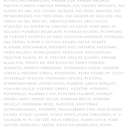
NO PAÍS DAS MARAVILHAS
,
ANDRÉ GIDE
,
ANDRÉ MALRAUX
,
ANTON TCHÉKOV
,
ARTHUR RIMBAUD
,
AS CIDADES INVISÍVEIS
,
AS
FLORES DO MAL
,
AS FOLHAS DA RELVA
,
AS IRMÃS MAKIOKA
,
AS
METAMORFOSES
,
AS TRÊS IRMÃS
,
AS VIAGENS DE GULLIVER
,
AS
VINHAS DA IRA
,
BALZAC
,
BERTOLD BRECHT
,
BOCCACCIO
,
CANÇÕES DA INOCÊNCIA/ CANÇÕES DO EXÍLIO
,
CEM ANOS DE
SOLIDÃO
,
CHARLES BALDELAIRE
,
CHARLES DICKENS
,
COMPLEXO
DE PORTNOY
,
CONTOS DE HANS CHRISTIAN ANDERSEN
,
CORAÇÃO
DAS TREVAS
,
CRIME E CASTIGO
,
DANIEL DEFOE
,
DANTE
ALIGHIERI
,
DECAMERON
,
DESERTO DOS TÁRTAROS
,
DESONRA
,
DINO BUZZATI
,
DOM QUIXOTE
,
DON JUAN
,
DOSTOIÉVSKI
,
DOUTOR FAUSTO
,
E. M. FORSTER
,
EÇA DE QUEIRÓS
,
EDGAR
ALLAN POE
,
ÉDIPO REI
,
EM BUSCA DO TEMPO PERDIDO
,
ENSAIOS
,
ERNEST HEMINGWAY
,
ESPERANDO GODOT
,
EUGÈNE
IONESCO
,
EUGENE O’NEILL
,
EURÍPEDES
,
EZRA POUND
,
F. SCOTT
FITZGERALD
,
FAUSTO
,
FERNANDO PESSOA
,
FICÇÕES
,
FINNEGANS WAKE
,
FRANZ KAFKA
,
GABRIEL GARCÍA MÁRQUEZ
,
GALILEU GALILEI
,
GEORGE ORWELL
,
GOETHE
,
GRANDES
ESPERANÇAS
,
GUERRA E PAZ
,
GUSTAVE FLAUBERT
,
HAMLET
,
HENRY JAMES
,
HENRY MILLER
,
HERMAN BROCH
,
HERMAN
MELVILLE
,
HERMANN HESSE
,
HESÍODO
,
HISTÓRIAS
EXTRAORDINÁRIAS
,
HOMERO
,
HUCKLEBERRY FINN
,
IAN MCEWAN
,
ILÍADA
,
ITALO CALVINO
,
ITALO SVEVO
,
IVAN TURGUÊNIEV
,
J. D.
SALINGER
,
J. M. COETZEE
,
JACK KEROUAC
,
JAMES JOYCE
,
JANE
AUSTEN
,
JEAN PAUL SARTRE
,
JOGO DA AMARELINHA
,
JOHN