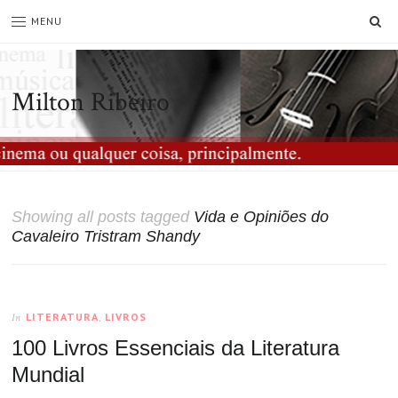
SE
MENU
Milton Ribeiro
Showing all posts tagged
Vida e Opiniões do
Cavaleiro Tristram Shandy
LITERATURA
,
LIVROS
In
100 Livros Essenciais da Literatura
Mundial