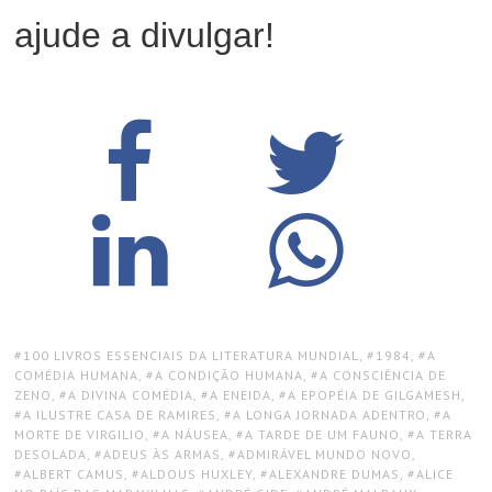
ajude a divulgar!
TAGS:
100 LIVROS ESSENCIAIS DA LITERATURA MUNDIAL
,
1984
,
A
COMÉDIA HUMANA
,
A CONDIÇÃO HUMANA
,
A CONSCIÊNCIA DE
ZENO
,
A DIVINA COMÉDIA
,
A ENEIDA
,
A EPOPÉIA DE GILGAMESH
,
A ILUSTRE CASA DE RAMIRES
,
A LONGA JORNADA ADENTRO
,
A
MORTE DE VIRGILIO
,
A NÁUSEA
,
A TARDE DE UM FAUNO
,
A TERRA
DESOLADA
,
ADEUS ÀS ARMAS
,
ADMIRÁVEL MUNDO NOVO
,
ALBERT CAMUS
,
ALDOUS HUXLEY
,
ALEXANDRE DUMAS
,
ALICE