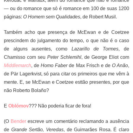
Kerouac e Malraux, além do romance que não é romance
— ou do romance que só é romance em 100 de suas 1200
páginas:
O Homem sem Qualidades
, de Robert Musil.
Também acho que presença de McEwan e de Coetzee
prescindem do julgamento do tempo, o que não é o caso
de alguns ausentes, como
Lazarillo de Tormes
, de
Chamisso com seu
Peter Schlemihl
, de George Eliot com
Middlemarch
, de
Homo Faber
de Max Frisch e de
O Anão
,
de Pär Lagerkvist, só para citar os primeiros que me vêm à
mente. E, se McEwan e Coetzee esttão presentes, por que
não Roberto Bolaño?
E
Oblómov
??? Não poderia ficar de fora!
(O
Bender
escreve um comentário reclamando a ausência
de
Grande Sertão, Veredas
, de Guimarães Rosa. É claro