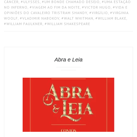
CÂNCER
,
ULYSSES
,
UM BONDE CHAMADO DESEJO
,
UMA ESTAÇÃO
NO INFERNO
,
VIAGEM AO FIM DA NOITE
,
VICTOR HUGO
,
VIDA E
OPINIÕES DO CAVALEIRO TRISTRAM SHANDY
,
VIRGÍLIO
,
VIRGINIA
WOOLF
,
VLADIMIR NABOKOV
,
WALT WHITMAN
,
WILLIAM BLAKE
,
WILLIAM FAULKNER
,
WILLIAM SHAKESPEARE
Abra e Leia