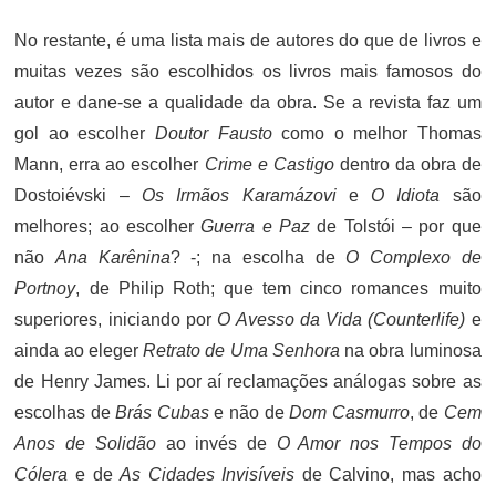
No restante, é uma lista mais de autores do que de livros e
muitas vezes são escolhidos os livros mais famosos do
autor e dane-se a qualidade da obra. Se a revista faz um
gol ao escolher
Doutor Fausto
como o melhor Thomas
Mann, erra ao escolher
Crime e Castigo
dentro da obra de
Dostoiévski –
Os Irmãos Karamázovi
e
O Idiota
são
melhores; ao escolher
Guerra e Paz
de Tolstói – por que
não
Ana Karênina
? -; na escolha de
O Complexo de
Portnoy
, de Philip Roth; que tem cinco romances muito
superiores, iniciando por
O Avesso da Vida (Counterlife)
e
ainda ao eleger
Retrato de Uma Senhora
na obra luminosa
de Henry James. Li por aí reclamações análogas sobre as
escolhas de
Brás Cubas
e não de
Dom Casmurro
, de
Cem
Anos de Solidão
ao invés de
O Amor nos Tempos do
Cólera
e de
As Cidades Invisíveis
de Calvino, mas acho