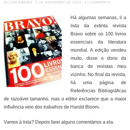
AUTHOR
POSTED
MILTON RIBEIRO
5 DE NOVEMBRO DE 2020
11 COMMENTS
ON
Há algumas semanas, li a
lista da extinta revista
Bravo sobre os 100 livros
essenciais da literatura
mundial. A edição vendeu
muito, disse o dono da
banca de revistas meu
vizinho. No final da revista,
há uma página de
Referências Bibliográficas
de razoável tamanho, mas o editor esclarece que a maior
influência veio dos trabalhos de Harold Bloom.
Vamos à lista? Depois farei alguns comentários a ela.