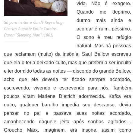
vida. Não é exagero.
Quando me deprimo,
durmo mais ainda e
Só para irritar o Conde Keyserling:
Charles Auguste Emile Carolus-
acordar é ruim, péssimo.
Duran “Sleeping Man” (1861)
O sono é meu refúgio
natural. Mas há pessoas
que reclamam (muito) da insônia. Saul Bellow escreveu
que ela o teria deixado culto, mas que preferiria ser inculto
e ter dormido todas as noites — discordo do grande Bellow,
acho que ele deveria ter ficado sempre acordado,
escrevendo, vivendo e escrevendo para nós. Também
poucos viram Marlene Dietrich adormecida. Kafka era
outro, qualquer barulho impedia seu descanso, devia
pensar no pai e passava suas noites acordado,
amanhecendo daquele jeito após sonhos agitados…
Groucho Marx, imaginem, era insone, assim como