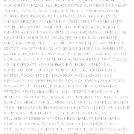
JUNICHIRO TANIZAKI
,
LAURENCE STERNE
,
LAUTRÉAMONT
,
LEON
TOLSTÓI
,
LEWIS CAROLL
,
LOLITA
,
LOUIS-FERDINAND CÉLINE
,
LUIGI PIRANDELLO
,
LUÍS DE CAMÕES
,
MACHADO DE ASSIS
,
MADAME BOVARY
,
MALLARMÉ
,
MARCEL PROUST
,
MARGUERITE
YOURCENAR
,
MARK TWAIN
,
MEDÉIA
,
MEMÓRIAS DE ADRIANO
,
MEMÓRIAS PÓSTUMAS DE BRÁS CUBAS
,
MENSAGEM
,
MICHEL DE
MONTAIGNE
,
MIGUEL DE CERVANTES
,
MOBY DICK
,
MOLIÈRE
,
MRS. DALLOWAY
,
NOITE DE REIS
,
O APANHADOR NO CAMPO DE
CENTEIO
,
O ESTRANGEIRO
,
O GRANDE GATSBY
,
O HOMEM SEM
QUALIDADES
,
O LEOPARDO
,
O LIVRO DAS MIL E UMA NOITES
,
O
LOBO DA ESTEPE
,
O MAHABHARATA
,
O NÁUFRAGO
,
O PROCESSO
,
O RINOCERONTE
,
O VERMELHO E O NEGRO
,
OBLÓMOV
,
ODISSÉIA
,
ON THE ROAD
,
ORGULHO E PRECONCEITO
,
OS
CANTOS
,
OS CANTOS DE MALDOROR
,
OS LUSÍADAS
,
OS
MISERÁVEIS
,
OS MOEDEIROS FALSOS
,
OS TRÊS MOSQUETEIROS
,
OSCAR WILDE
,
OTELO
,
OVÍDIO
,
PAIS E FILHOS
,
PARAÍSO
PERDIDO
,
PASSAGEM PARA A ÍNDIA
,
PEDRO PÁRAMO
,
PHILIP
ROTH
,
REPARAÇÃO
,
RETRATO DE DORIAN GRAY
,
RETRATO DE UMA
SENHORA
,
ROBERT MUSIL
,
ROBINSON CRUSOE
,
SAMUEL BECKETT
,
SEIS PERSONAGENS EM BUSCA DE UM AUTOR
,
SÓFOCLES
,
SOM E
A FÚRIA
,
STENDHAL
,
T.S. ELIOT
,
TARTUFO
,
TENEESSEE
WILLIAMS
,
TEOGONIA
,
THOMAS BERNHARD
,
THOMAS MANN
,
TIRSO DE MOLINA
,
TOMASO DI LAMPEDUSA
,
TRÓPICO DE
CÂNCER
,
ULYSSES
,
UM BONDE CHAMADO DESEJO
,
UMA ESTAÇÃO