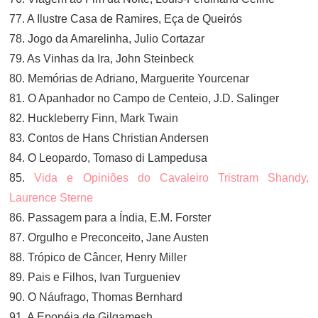
77. A Ilustre Casa de Ramires, Eça de Queirós
78. Jogo da Amarelinha, Julio Cortazar
79. As Vinhas da Ira, John Steinbeck
80. Memórias de Adriano, Marguerite Yourcenar
81. O Apanhador no Campo de Centeio, J.D. Salinger
82. Huckleberry Finn, Mark Twain
83. Contos de Hans Christian Andersen
84. O Leopardo, Tomaso di Lampedusa
85.
Vida e Opiniões do Cavaleiro Tristram Shandy,
Laurence Sterne
86. Passagem para a Índia, E.M. Forster
87. Orgulho e Preconceito, Jane Austen
88. Trópico de Câncer, Henry Miller
89. Pais e Filhos, Ivan Turgueniev
90. O Náufrago, Thomas Bernhard
91. A Epopéia de Gilgamesh