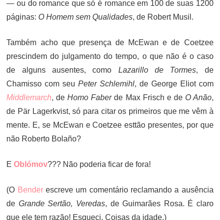
— ou do romance que só é romance em 100 de suas 1200
páginas:
O Homem sem Qualidades
, de Robert Musil.
Também acho que presença de McEwan e de Coetzee
prescindem do julgamento do tempo, o que não é o caso
de alguns ausentes, como
Lazarillo de Tormes
, de
Chamisso com seu
Peter Schlemihl
, de George Eliot com
Middlemarch
, de
Homo Faber
de Max Frisch e de
O Anão
,
de Pär Lagerkvist, só para citar os primeiros que me vêm à
mente. E, se McEwan e Coetzee esttão presentes, por que
não Roberto Bolaño?
E
Oblómov
??? Não poderia ficar de fora!
(O
Bender
escreve um comentário reclamando a ausência
de
Grande Sertão, Veredas
, de Guimarães Rosa. É claro
que ele tem razão! Esqueci. Coisas da idade.)