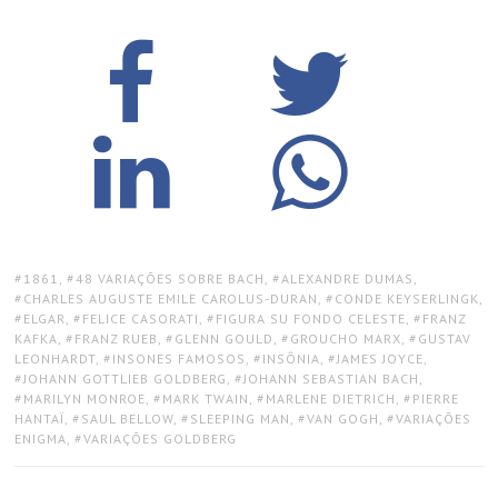
TAGS:
1861
,
48 VARIAÇÕES SOBRE BACH
,
ALEXANDRE DUMAS
,
CHARLES AUGUSTE EMILE CAROLUS-DURAN
,
CONDE KEYSERLINGK
,
ELGAR
,
FELICE CASORATI
,
FIGURA SU FONDO CELESTE
,
FRANZ
KAFKA
,
FRANZ RUEB
,
GLENN GOULD
,
GROUCHO MARX
,
GUSTAV
LEONHARDT
,
INSONES FAMOSOS
,
INSÔNIA
,
JAMES JOYCE
,
JOHANN GOTTLIEB GOLDBERG
,
JOHANN SEBASTIAN BACH
,
MARILYN MONROE
,
MARK TWAIN
,
MARLENE DIETRICH
,
PIERRE
HANTAÏ
,
SAUL BELLOW
,
SLEEPING MAN
,
VAN GOGH
,
VARIAÇÕES
ENIGMA
,
VARIAÇÕES GOLDBERG