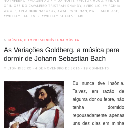
NO INFERNO
,
VIAGEM AO FIM DA NOITE
,
VICTOR HUGO
,
VIDA E
OPINIÕES DO CAVALEIRO TRISTRAM SHANDY
,
VIRGÍLIO
,
VIRGINIA
WOOLF
,
VLADIMIR NABOKOV
,
WALT WHITMAN
,
WILLIAM BLAKE
,
WILLIAM FAULKNER
,
WILLIAM SHAKESPEARE
MÚSICA
,
O IMPRESCINDÍVEL NA MÚSICA
In
As Variações Goldberg, a música para
dormir de Johann Sebastian Bach
AUTHOR
POSTED
MILTON RIBEIRO
4 DE NOVEMBRO DE 2016
19 COMMENTS
ON
Eu nunca tive insônia.
Talvez, em razão de
alguma dor ou febre, não
tenha dormido
repousadamente apenas
uns dez dias em minha