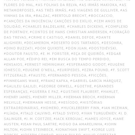
FLORES DO MAL
,
AS FOLHAS DA RELVA
,
AS IRMÃS MAKIOKA
,
AS
METAMORFOSES
,
AS TRÊS IRMÃS
,
AS VIAGENS DE GULLIVER
,
AS
VINHAS DA IRA
,
BALZAC
,
BERTOLD BRECHT
,
BOCCACCIO
,
CANÇÕES DA INOCÊNCIA/ CANÇÕES DO EXÍLIO
,
CEM ANOS DE
SOLIDÃO
,
CHARLES BALDELAIRE
,
CHARLES DICKENS
,
COMPLEXO
DE PORTNOY
,
CONTOS DE HANS CHRISTIAN ANDERSEN
,
CORAÇÃO
DAS TREVAS
,
CRIME E CASTIGO
,
DANIEL DEFOE
,
DANTE
ALIGHIERI
,
DECAMERON
,
DESERTO DOS TÁRTAROS
,
DESONRA
,
DINO BUZZATI
,
DOM QUIXOTE
,
DON JUAN
,
DOSTOIÉVSKI
,
DOUTOR FAUSTO
,
E. M. FORSTER
,
EÇA DE QUEIRÓS
,
EDGAR
ALLAN POE
,
ÉDIPO REI
,
EM BUSCA DO TEMPO PERDIDO
,
ENSAIOS
,
ERNEST HEMINGWAY
,
ESPERANDO GODOT
,
EUGÈNE
IONESCO
,
EUGENE O’NEILL
,
EURÍPEDES
,
EZRA POUND
,
F. SCOTT
FITZGERALD
,
FAUSTO
,
FERNANDO PESSOA
,
FICÇÕES
,
FINNEGANS WAKE
,
FRANZ KAFKA
,
GABRIEL GARCÍA MÁRQUEZ
,
GALILEU GALILEI
,
GEORGE ORWELL
,
GOETHE
,
GRANDES
ESPERANÇAS
,
GUERRA E PAZ
,
GUSTAVE FLAUBERT
,
HAMLET
,
HENRY JAMES
,
HENRY MILLER
,
HERMAN BROCH
,
HERMAN
MELVILLE
,
HERMANN HESSE
,
HESÍODO
,
HISTÓRIAS
EXTRAORDINÁRIAS
,
HOMERO
,
HUCKLEBERRY FINN
,
IAN MCEWAN
,
ILÍADA
,
ITALO CALVINO
,
ITALO SVEVO
,
IVAN TURGUÊNIEV
,
J. D.
SALINGER
,
J. M. COETZEE
,
JACK KEROUAC
,
JAMES JOYCE
,
JANE
AUSTEN
,
JEAN PAUL SARTRE
,
JOGO DA AMARELINHA
,
JOHN
MILTON
,
JOHN STEINBECK
,
JONATHAN SWIFT
,
JORGE LUIS
BORGES
,
JOSEPH CONRAD
,
JUAN RULFO
,
JULIO CORTÁZAR
,