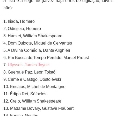
A lista é a seguinte (talvez haja erros de digitação, talvez
não):
1. Ilíada, Homero
2. Odisseia, Homero
3. Hamlet, William Shakespeare
4. Dom Quixote, Miguel de Cervantes
5. A Divina Comédia, Dante Alighieri
6. Em Busca do Tempo Perdido, Marcel Proust
7.
Ulysses, James Joyce
8. Guerra e Paz, Leon Tolstói
9. Crime e Castigo, Dostoiévski
10. Ensaios, Michel de Montaigne
11. Édipo Rei, Sófocles
12. Otelo, William Shakespeare
13. Madame Bovary, Gustave Flaubert
14. Fausto, Goethe