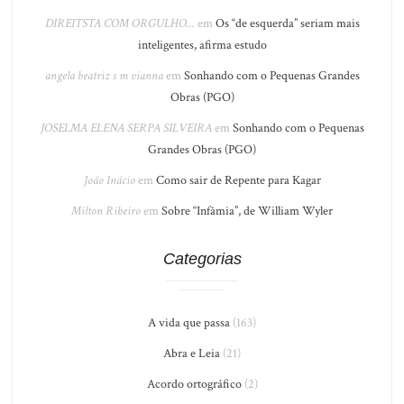
DIREITSTA COM ORGULHO...
em
Os “de esquerda” seriam mais
inteligentes, afirma estudo
angela beatriz s m vianna
em
Sonhando com o Pequenas Grandes
Obras (PGO)
JOSELMA ELENA SERPA SILVEIRA
em
Sonhando com o Pequenas
Grandes Obras (PGO)
João Inácio
em
Como sair de Repente para Kagar
Milton Ribeiro
em
Sobre “Infâmia”, de William Wyler
Categorias
A vida que passa
(163)
Abra e Leia
(21)
Acordo ortográfico
(2)