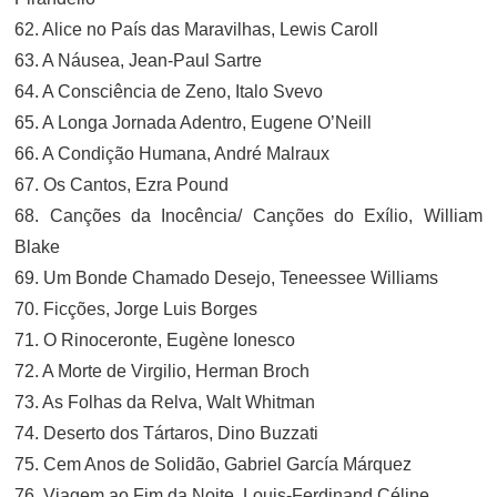
62. Alice no País das Maravilhas, Lewis Caroll
63. A Náusea, Jean-Paul Sartre
64. A Consciência de Zeno, Italo Svevo
65. A Longa Jornada Adentro, Eugene O’Neill
66. A Condição Humana, André Malraux
67. Os Cantos, Ezra Pound
68. Canções da Inocência/ Canções do Exílio, William
Blake
69. Um Bonde Chamado Desejo, Teneessee Williams
70. Ficções, Jorge Luis Borges
71. O Rinoceronte, Eugène Ionesco
72. A Morte de Virgilio, Herman Broch
73. As Folhas da Relva, Walt Whitman
74. Deserto dos Tártaros, Dino Buzzati
75. Cem Anos de Solidão, Gabriel García Márquez
76. Viagem ao Fim da Noite, Louis-Ferdinand Céline