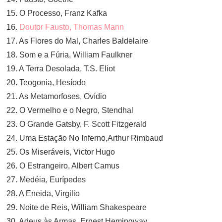
15. O Processo, Franz Kafka
16.
Doutor Fausto, Thomas Mann
17. As Flores do Mal, Charles Baldelaire
18. Som e a Fúria, William Faulkner
19. A Terra Desolada, T.S. Eliot
20. Teogonia, Hesíodo
21. As Metamorfoses, Ovídio
22. O Vermelho e o Negro, Stendhal
23. O Grande Gatsby, F. Scott Fitzgerald
24. Uma Estação No Inferno,Arthur Rimbaud
25. Os Miseráveis, Victor Hugo
26. O Estrangeiro, Albert Camus
27. Medéia, Eurípedes
28. A Eneida, Virgilio
29. Noite de Reis, William Shakespeare
30. Adeus às Armas, Ernest Hemingway