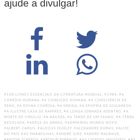
ajude a divulgar!
TAGS:
100 LIVROS ESSENCIAIS DA LITERATURA MUNDIAL
,
1984
,
A
COMÉDIA HUMANA
,
A CONDIÇÃO HUMANA
,
A CONSCIÊNCIA DE
ZENO
,
A DIVINA COMÉDIA
,
A ENEIDA
,
A EPOPÉIA DE GILGAMESH
,
A ILUSTRE CASA DE RAMIRES
,
A LONGA JORNADA ADENTRO
,
A
MORTE DE VIRGILIO
,
A NÁUSEA
,
A TARDE DE UM FAUNO
,
A TERRA
DESOLADA
,
ADEUS ÀS ARMAS
,
ADMIRÁVEL MUNDO NOVO
,
ALBERT CAMUS
,
ALDOUS HUXLEY
,
ALEXANDRE DUMAS
,
ALICE
NO PAÍS DAS MARAVILHAS
,
ANDRÉ GIDE
,
ANDRÉ MALRAUX
,
ANTON TCHÉKOV
,
ARTHUR RIMBAUD
,
AS CIDADES INVISÍVEIS
,
AS