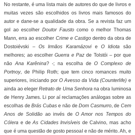
No restante, é uma lista mais de autores do que de livros e
muitas vezes são escolhidos os livros mais famosos do
autor e dane-se a qualidade da obra. Se a revista faz um
gol ao escolher
Doutor Fausto
como o melhor Thomas
Mann, erra ao escolher
Crime e Castigo
dentro da obra de
Dostoiévski –
Os Irmãos Karamázovi
e
O Idiota
são
melhores; ao escolher
Guerra e Paz
de Tolstói – por que
não
Ana Karênina
? -; na escolha de
O Complexo de
Portnoy
, de Philip Roth; que tem cinco romances muito
superiores, iniciando por
O Avesso da Vida (Counterlife)
e
ainda ao eleger
Retrato de Uma Senhora
na obra luminosa
de Henry James. Li por aí reclamações análogas sobre as
escolhas de
Brás Cubas
e não de
Dom Casmurro
, de
Cem
Anos de Solidão
ao invés de
O Amor nos Tempos do
Cólera
e de
As Cidades Invisíveis
de Calvino, mas acho
que é uma questão de gosto pessoal e não de mérito. Ah, e