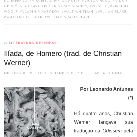
NO INFERNO
,
VIAGEM AO FIM DA NOITE
,
VICTOR HUGO
,
VIDA E
OPINIÕES DO CAVALEIRO TRISTRAM SHANDY
,
VIRGÍLIO
,
VIRGINIA
WOOLF
,
VLADIMIR NABOKOV
,
WALT WHITMAN
,
WILLIAM BLAKE
,
WILLIAM FAULKNER
,
WILLIAM SHAKESPEARE
LITERATURA
,
RESENHAS
In
Ilíada, de Homero (trad. de Christian
Werner)
AUTHOR
POSTED
MILTON RIBEIRO
10 DE SETEMBRO DE 2019
LEAVE A COMMENT
ON
Por Leonardo Antunes
(*)
Há quatro anos, Christian
Werner lançava sua
tradução da
Odisseia
pela