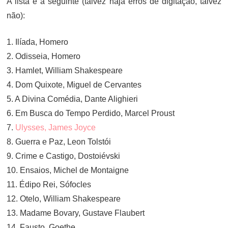
A lista é a seguinte (talvez haja erros de digitação, talvez
não):
1. Ilíada, Homero
2. Odisseia, Homero
3. Hamlet, William Shakespeare
4. Dom Quixote, Miguel de Cervantes
5. A Divina Comédia, Dante Alighieri
6. Em Busca do Tempo Perdido, Marcel Proust
7.
Ulysses, James Joyce
8. Guerra e Paz, Leon Tolstói
9. Crime e Castigo, Dostoiévski
10. Ensaios, Michel de Montaigne
11. Édipo Rei, Sófocles
12. Otelo, William Shakespeare
13. Madame Bovary, Gustave Flaubert
14. Fausto, Goethe