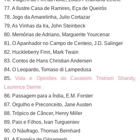
77. A Ilustre Casa de Ramires, Eça de Queirós
78. Jogo da Amarelinha, Julio Cortazar
79. As Vinhas da Ira, John Steinbeck
80. Memórias de Adriano, Marguerite Yourcenar
81. O Apanhador no Campo de Centeio, J.D. Salinger
82. Huckleberry Finn, Mark Twain
83. Contos de Hans Christian Andersen
84. O Leopardo, Tomaso di Lampedusa
85.
Vida e Opiniões do Cavaleiro Tristram Shandy,
Laurence Sterne
86. Passagem para a Índia, E.M. Forster
87. Orgulho e Preconceito, Jane Austen
88. Trópico de Câncer, Henry Miller
89. Pais e Filhos, Ivan Turgueniev
90. O Náufrago, Thomas Bernhard
91. A Epopéia de Gilgamesh