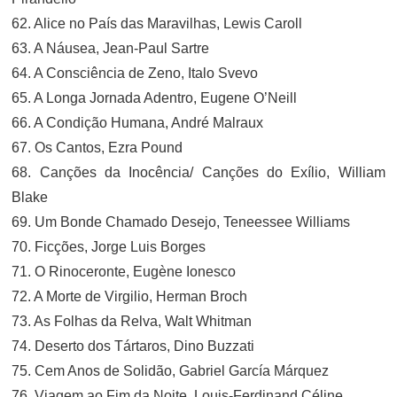
62. Alice no País das Maravilhas, Lewis Caroll
63. A Náusea, Jean-Paul Sartre
64. A Consciência de Zeno, Italo Svevo
65. A Longa Jornada Adentro, Eugene O’Neill
66. A Condição Humana, André Malraux
67. Os Cantos, Ezra Pound
68. Canções da Inocência/ Canções do Exílio, William
Blake
69. Um Bonde Chamado Desejo, Teneessee Williams
70. Ficções, Jorge Luis Borges
71. O Rinoceronte, Eugène Ionesco
72. A Morte de Virgilio, Herman Broch
73. As Folhas da Relva, Walt Whitman
74. Deserto dos Tártaros, Dino Buzzati
75. Cem Anos de Solidão, Gabriel García Márquez
76. Viagem ao Fim da Noite, Louis-Ferdinand Céline