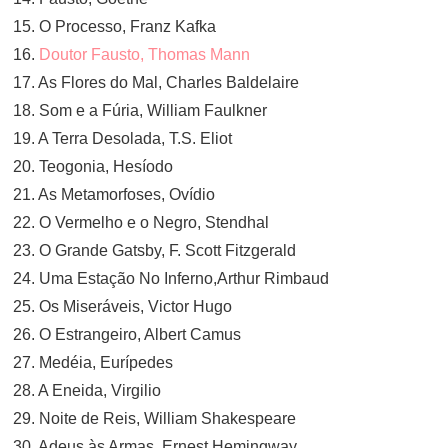
15. O Processo, Franz Kafka
16.
Doutor Fausto, Thomas Mann
17. As Flores do Mal, Charles Baldelaire
18. Som e a Fúria, William Faulkner
19. A Terra Desolada, T.S. Eliot
20. Teogonia, Hesíodo
21. As Metamorfoses, Ovídio
22. O Vermelho e o Negro, Stendhal
23. O Grande Gatsby, F. Scott Fitzgerald
24. Uma Estação No Inferno,Arthur Rimbaud
25. Os Miseráveis, Victor Hugo
26. O Estrangeiro, Albert Camus
27. Medéia, Eurípedes
28. A Eneida, Virgilio
29. Noite de Reis, William Shakespeare
30. Adeus às Armas, Ernest Hemingway