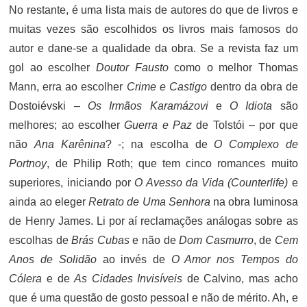
No restante, é uma lista mais de autores do que de livros e
muitas vezes são escolhidos os livros mais famosos do
autor e dane-se a qualidade da obra. Se a revista faz um
gol ao escolher
Doutor Fausto
como o melhor Thomas
Mann, erra ao escolher
Crime e Castigo
dentro da obra de
Dostoiévski –
Os Irmãos Karamázovi
e
O Idiota
são
melhores; ao escolher
Guerra e Paz
de Tolstói – por que
não
Ana Karênina
? -; na escolha de
O Complexo de
Portnoy
, de Philip Roth; que tem cinco romances muito
superiores, iniciando por
O Avesso da Vida (Counterlife)
e
ainda ao eleger
Retrato de Uma Senhora
na obra luminosa
de Henry James. Li por aí reclamações análogas sobre as
escolhas de
Brás Cubas
e não de
Dom Casmurro
, de
Cem
Anos de Solidão
ao invés de
O Amor nos Tempos do
Cólera
e de
As Cidades Invisíveis
de Calvino, mas acho
que é uma questão de gosto pessoal e não de mérito. Ah, e