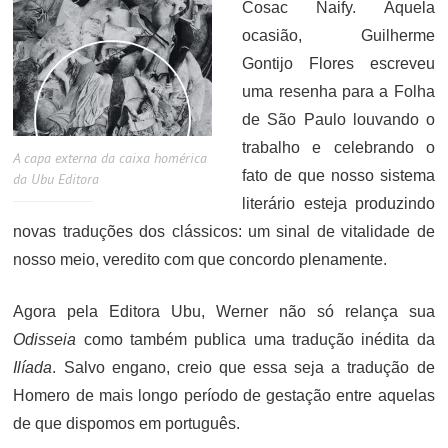
Cosac Naify. Àquela
ocasião, Guilherme
Gontijo Flores escreveu
uma resenha para a Folha
de São Paulo louvando o
trabalho e celebrando o
A capa externa da caixa homérica
fato de que nosso sistema
da Ubu Editora
literário esteja produzindo
novas traduções dos clássicos: um sinal de vitalidade de
nosso meio, veredito com que concordo plenamente.
Agora pela Editora Ubu, Werner não só relança sua
Odisseia
como também publica uma tradução inédita da
Ilíada
. Salvo engano, creio que essa seja a tradução de
Homero de mais longo período de gestação entre aquelas
de que dispomos em português.