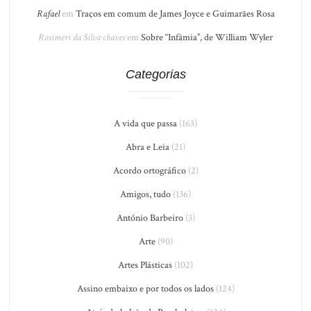
Rafael
em
Traços em comum de James Joyce e Guimarães Rosa
Rosimeri da Silva chaves
em
Sobre “Infâmia”, de William Wyler
Categorias
A vida que passa
(163)
Abra e Leia
(21)
Acordo ortográfico
(2)
Amigos, tudo
(136)
António Barbeiro
(3)
Arte
(90)
Artes Plásticas
(102)
Assino embaixo e por todos os lados
(124)