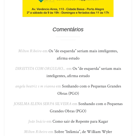
Comentários
Milton Ribeiro
em
Os “de esquerda” seriam mais inteligentes,
afirma estudo
DIREITSTA COM ORGULHO...
em
Os “de esquerda” seriam mais
inteligentes, afirma estudo
angela beatriz s m vianna
em
Sonhando com o Pequenas Grandes
Obras (PGO)
JOSELMA ELENA SERPA SILVEIRA
em
Sonhando com o Pequenas
Grandes Obras (PGO)
João Inácio
em
Como sair de Repente para Kagar
Milton Ribeiro
em
Sobre “Infâmia”, de William Wyler