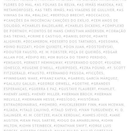
FLORES DO MAL
,
AS FOLHAS DA RELVA
,
AS IRMÃS MAKIOKA
,
AS
METAMORFOSES
,
AS TRÊS IRMÃS
,
AS VIAGENS DE GULLIVER
,
AS
VINHAS DA IRA
,
BALZAC
,
BERTOLD BRECHT
,
BOCCACCIO
,
CANÇÕES DA INOCÊNCIA/ CANÇÕES DO EXÍLIO
,
CEM ANOS DE
SOLIDÃO
,
CHARLES BALDELAIRE
,
CHARLES DICKENS
,
COMPLEXO
DE PORTNOY
,
CONTOS DE HANS CHRISTIAN ANDERSEN
,
CORAÇÃO
DAS TREVAS
,
CRIME E CASTIGO
,
DANIEL DEFOE
,
DANTE
ALIGHIERI
,
DECAMERON
,
DESERTO DOS TÁRTAROS
,
DESONRA
,
DINO BUZZATI
,
DOM QUIXOTE
,
DON JUAN
,
DOSTOIÉVSKI
,
DOUTOR FAUSTO
,
E. M. FORSTER
,
EÇA DE QUEIRÓS
,
EDGAR
ALLAN POE
,
ÉDIPO REI
,
EM BUSCA DO TEMPO PERDIDO
,
ENSAIOS
,
ERNEST HEMINGWAY
,
ESPERANDO GODOT
,
EUGÈNE
IONESCO
,
EUGENE O’NEILL
,
EURÍPEDES
,
EZRA POUND
,
F. SCOTT
FITZGERALD
,
FAUSTO
,
FERNANDO PESSOA
,
FICÇÕES
,
FINNEGANS WAKE
,
FRANZ KAFKA
,
GABRIEL GARCÍA MÁRQUEZ
,
GALILEU GALILEI
,
GEORGE ORWELL
,
GOETHE
,
GRANDES
ESPERANÇAS
,
GUERRA E PAZ
,
GUSTAVE FLAUBERT
,
HAMLET
,
HENRY JAMES
,
HENRY MILLER
,
HERMAN BROCH
,
HERMAN
MELVILLE
,
HERMANN HESSE
,
HESÍODO
,
HISTÓRIAS
EXTRAORDINÁRIAS
,
HOMERO
,
HUCKLEBERRY FINN
,
IAN MCEWAN
,
ILÍADA
,
ITALO CALVINO
,
ITALO SVEVO
,
IVAN TURGUÊNIEV
,
J. D.
SALINGER
,
J. M. COETZEE
,
JACK KEROUAC
,
JAMES JOYCE
,
JANE
AUSTEN
,
JEAN PAUL SARTRE
,
JOGO DA AMARELINHA
,
JOHN
MILTON
,
JOHN STEINBECK
,
JONATHAN SWIFT
,
JORGE LUIS
BORGES
,
JOSEPH CONRAD
,
JUAN RULFO
,
JULIO CORTÁZAR
,