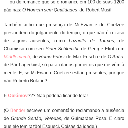
— ou do romance que só é romance em 100 de suas 1200
páginas:
O Homem sem Qualidades
, de Robert Musil.
Também acho que presença de McEwan e de Coetzee
prescindem do julgamento do tempo, o que não é o caso
de alguns ausentes, como
Lazarillo de Tormes
, de
Chamisso com seu
Peter Schlemihl
, de George Eliot com
Middlemarch
, de
Homo Faber
de Max Frisch e de
O Anão
,
de Pär Lagerkvist, só para citar os primeiros que me vêm à
mente. E, se McEwan e Coetzee esttão presentes, por que
não Roberto Bolaño?
E
Oblómov
??? Não poderia ficar de fora!
(O
Bender
escreve um comentário reclamando a ausência
de
Grande Sertão, Veredas
, de Guimarães Rosa. É claro
que ele tem razão! Esqueci. Coisas da idade.)