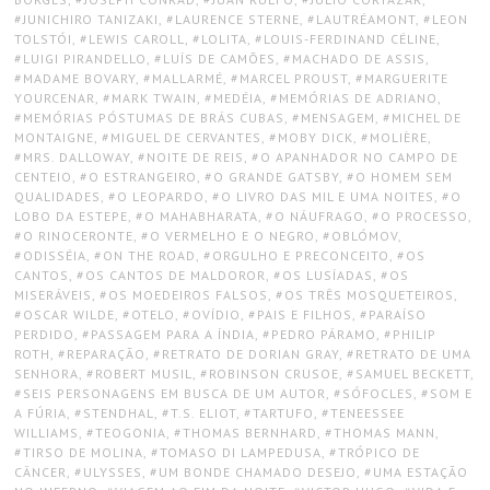
JUNICHIRO TANIZAKI
,
LAURENCE STERNE
,
LAUTRÉAMONT
,
LEON
TOLSTÓI
,
LEWIS CAROLL
,
LOLITA
,
LOUIS-FERDINAND CÉLINE
,
LUIGI PIRANDELLO
,
LUÍS DE CAMÕES
,
MACHADO DE ASSIS
,
MADAME BOVARY
,
MALLARMÉ
,
MARCEL PROUST
,
MARGUERITE
YOURCENAR
,
MARK TWAIN
,
MEDÉIA
,
MEMÓRIAS DE ADRIANO
,
MEMÓRIAS PÓSTUMAS DE BRÁS CUBAS
,
MENSAGEM
,
MICHEL DE
MONTAIGNE
,
MIGUEL DE CERVANTES
,
MOBY DICK
,
MOLIÈRE
,
MRS. DALLOWAY
,
NOITE DE REIS
,
O APANHADOR NO CAMPO DE
CENTEIO
,
O ESTRANGEIRO
,
O GRANDE GATSBY
,
O HOMEM SEM
QUALIDADES
,
O LEOPARDO
,
O LIVRO DAS MIL E UMA NOITES
,
O
LOBO DA ESTEPE
,
O MAHABHARATA
,
O NÁUFRAGO
,
O PROCESSO
,
O RINOCERONTE
,
O VERMELHO E O NEGRO
,
OBLÓMOV
,
ODISSÉIA
,
ON THE ROAD
,
ORGULHO E PRECONCEITO
,
OS
CANTOS
,
OS CANTOS DE MALDOROR
,
OS LUSÍADAS
,
OS
MISERÁVEIS
,
OS MOEDEIROS FALSOS
,
OS TRÊS MOSQUETEIROS
,
OSCAR WILDE
,
OTELO
,
OVÍDIO
,
PAIS E FILHOS
,
PARAÍSO
PERDIDO
,
PASSAGEM PARA A ÍNDIA
,
PEDRO PÁRAMO
,
PHILIP
ROTH
,
REPARAÇÃO
,
RETRATO DE DORIAN GRAY
,
RETRATO DE UMA
SENHORA
,
ROBERT MUSIL
,
ROBINSON CRUSOE
,
SAMUEL BECKETT
,
SEIS PERSONAGENS EM BUSCA DE UM AUTOR
,
SÓFOCLES
,
SOM E
A FÚRIA
,
STENDHAL
,
T.S. ELIOT
,
TARTUFO
,
TENEESSEE
WILLIAMS
,
TEOGONIA
,
THOMAS BERNHARD
,
THOMAS MANN
,
TIRSO DE MOLINA
,
TOMASO DI LAMPEDUSA
,
TRÓPICO DE
CÂNCER
,
ULYSSES
,
UM BONDE CHAMADO DESEJO
,
UMA ESTAÇÃO