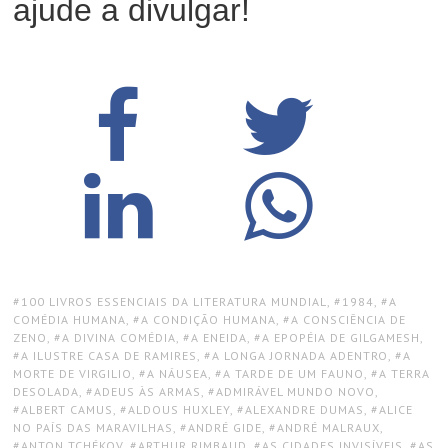
ajude a divulgar!
TAGS:
100 LIVROS ESSENCIAIS DA LITERATURA MUNDIAL
,
1984
,
A
COMÉDIA HUMANA
,
A CONDIÇÃO HUMANA
,
A CONSCIÊNCIA DE
ZENO
,
A DIVINA COMÉDIA
,
A ENEIDA
,
A EPOPÉIA DE GILGAMESH
,
A ILUSTRE CASA DE RAMIRES
,
A LONGA JORNADA ADENTRO
,
A
MORTE DE VIRGILIO
,
A NÁUSEA
,
A TARDE DE UM FAUNO
,
A TERRA
DESOLADA
,
ADEUS ÀS ARMAS
,
ADMIRÁVEL MUNDO NOVO
,
ALBERT CAMUS
,
ALDOUS HUXLEY
,
ALEXANDRE DUMAS
,
ALICE
NO PAÍS DAS MARAVILHAS
,
ANDRÉ GIDE
,
ANDRÉ MALRAUX
,
ANTON TCHÉKOV
,
ARTHUR RIMBAUD
,
AS CIDADES INVISÍVEIS
,
AS