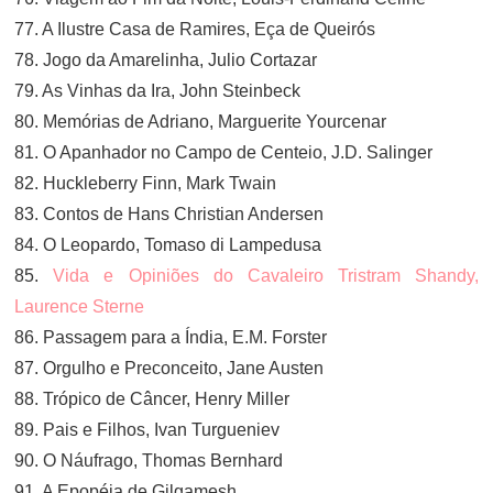
77. A Ilustre Casa de Ramires, Eça de Queirós
78. Jogo da Amarelinha, Julio Cortazar
79. As Vinhas da Ira, John Steinbeck
80. Memórias de Adriano, Marguerite Yourcenar
81. O Apanhador no Campo de Centeio, J.D. Salinger
82. Huckleberry Finn, Mark Twain
83. Contos de Hans Christian Andersen
84. O Leopardo, Tomaso di Lampedusa
85.
Vida e Opiniões do Cavaleiro Tristram Shandy,
Laurence Sterne
86. Passagem para a Índia, E.M. Forster
87. Orgulho e Preconceito, Jane Austen
88. Trópico de Câncer, Henry Miller
89. Pais e Filhos, Ivan Turgueniev
90. O Náufrago, Thomas Bernhard
91. A Epopéia de Gilgamesh