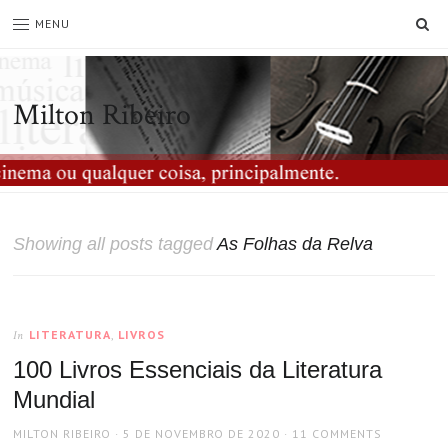
SE
MENU
Milton Ribeiro
Showing all posts tagged
As Folhas da Relva
LITERATURA
,
LIVROS
In
100 Livros Essenciais da Literatura
Mundial
AUTHOR
POSTED
MILTON RIBEIRO
5 DE NOVEMBRO DE 2020
11 COMMENTS