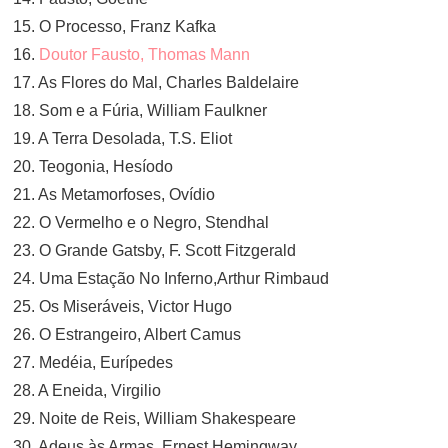
15. O Processo, Franz Kafka
16.
Doutor Fausto, Thomas Mann
17. As Flores do Mal, Charles Baldelaire
18. Som e a Fúria, William Faulkner
19. A Terra Desolada, T.S. Eliot
20. Teogonia, Hesíodo
21. As Metamorfoses, Ovídio
22. O Vermelho e o Negro, Stendhal
23. O Grande Gatsby, F. Scott Fitzgerald
24. Uma Estação No Inferno,Arthur Rimbaud
25. Os Miseráveis, Victor Hugo
26. O Estrangeiro, Albert Camus
27. Medéia, Eurípedes
28. A Eneida, Virgilio
29. Noite de Reis, William Shakespeare
30. Adeus às Armas, Ernest Hemingway