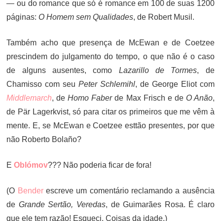
— ou do romance que só é romance em 100 de suas 1200
páginas:
O Homem sem Qualidades
, de Robert Musil.
Também acho que presença de McEwan e de Coetzee
prescindem do julgamento do tempo, o que não é o caso
de alguns ausentes, como
Lazarillo de Tormes
, de
Chamisso com seu
Peter Schlemihl
, de George Eliot com
Middlemarch
, de
Homo Faber
de Max Frisch e de
O Anão
,
de Pär Lagerkvist, só para citar os primeiros que me vêm à
mente. E, se McEwan e Coetzee esttão presentes, por que
não Roberto Bolaño?
E
Oblómov
??? Não poderia ficar de fora!
(O
Bender
escreve um comentário reclamando a ausência
de
Grande Sertão, Veredas
, de Guimarães Rosa. É claro
que ele tem razão! Esqueci. Coisas da idade.)