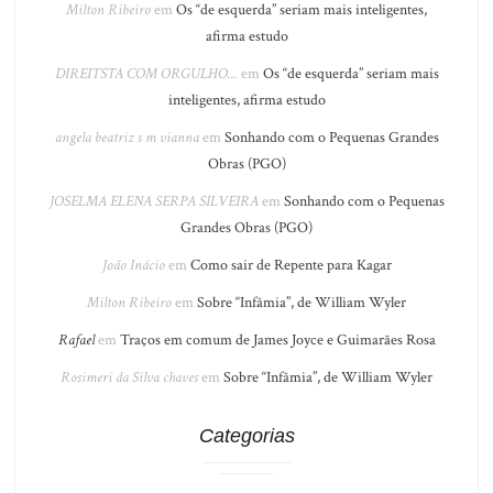
Milton Ribeiro
em
Os “de esquerda” seriam mais inteligentes,
afirma estudo
DIREITSTA COM ORGULHO...
em
Os “de esquerda” seriam mais
inteligentes, afirma estudo
angela beatriz s m vianna
em
Sonhando com o Pequenas Grandes
Obras (PGO)
JOSELMA ELENA SERPA SILVEIRA
em
Sonhando com o Pequenas
Grandes Obras (PGO)
João Inácio
em
Como sair de Repente para Kagar
Milton Ribeiro
em
Sobre “Infâmia”, de William Wyler
Rafael
em
Traços em comum de James Joyce e Guimarães Rosa
Rosimeri da Silva chaves
em
Sobre “Infâmia”, de William Wyler
Categorias