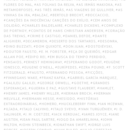
FLORES DO MAL
,
AS FOLHAS DA RELVA
,
AS IRMÃS MAKIOKA
,
AS
METAMORFOSES
,
AS TRÊS IRMÃS
,
AS VIAGENS DE GULLIVER
,
AS
VINHAS DA IRA
,
BALZAC
,
BERTOLD BRECHT
,
BOCCACCIO
,
CANÇÕES DA INOCÊNCIA/ CANÇÕES DO EXÍLIO
,
CEM ANOS DE
SOLIDÃO
,
CHARLES BALDELAIRE
,
CHARLES DICKENS
,
COMPLEXO
DE PORTNOY
,
CONTOS DE HANS CHRISTIAN ANDERSEN
,
CORAÇÃO
DAS TREVAS
,
CRIME E CASTIGO
,
DANIEL DEFOE
,
DANTE
ALIGHIERI
,
DECAMERON
,
DESERTO DOS TÁRTAROS
,
DESONRA
,
DINO BUZZATI
,
DOM QUIXOTE
,
DON JUAN
,
DOSTOIÉVSKI
,
DOUTOR FAUSTO
,
E. M. FORSTER
,
EÇA DE QUEIRÓS
,
EDGAR
ALLAN POE
,
ÉDIPO REI
,
EM BUSCA DO TEMPO PERDIDO
,
ENSAIOS
,
ERNEST HEMINGWAY
,
ESPERANDO GODOT
,
EUGÈNE
IONESCO
,
EUGENE O’NEILL
,
EURÍPEDES
,
EZRA POUND
,
F. SCOTT
FITZGERALD
,
FAUSTO
,
FERNANDO PESSOA
,
FICÇÕES
,
FINNEGANS WAKE
,
FRANZ KAFKA
,
GABRIEL GARCÍA MÁRQUEZ
,
GALILEU GALILEI
,
GEORGE ORWELL
,
GOETHE
,
GRANDES
ESPERANÇAS
,
GUERRA E PAZ
,
GUSTAVE FLAUBERT
,
HAMLET
,
HENRY JAMES
,
HENRY MILLER
,
HERMAN BROCH
,
HERMAN
MELVILLE
,
HERMANN HESSE
,
HESÍODO
,
HISTÓRIAS
EXTRAORDINÁRIAS
,
HOMERO
,
HUCKLEBERRY FINN
,
IAN MCEWAN
,
ILÍADA
,
ITALO CALVINO
,
ITALO SVEVO
,
IVAN TURGUÊNIEV
,
J. D.
SALINGER
,
J. M. COETZEE
,
JACK KEROUAC
,
JAMES JOYCE
,
JANE
AUSTEN
,
JEAN PAUL SARTRE
,
JOGO DA AMARELINHA
,
JOHN
MILTON
,
JOHN STEINBECK
,
JONATHAN SWIFT
,
JORGE LUIS
BORGES
,
JOSEPH CONRAD
,
JUAN RULFO
,
JULIO CORTÁZAR
,