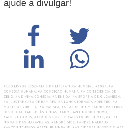
ajude a divulgar!
TAGS:
100 LIVROS ESSENCIAIS DA LITERATURA MUNDIAL
,
1984
,
A
COMÉDIA HUMANA
,
A CONDIÇÃO HUMANA
,
A CONSCIÊNCIA DE
ZENO
,
A DIVINA COMÉDIA
,
A ENEIDA
,
A EPOPÉIA DE GILGAMESH
,
A ILUSTRE CASA DE RAMIRES
,
A LONGA JORNADA ADENTRO
,
A
MORTE DE VIRGILIO
,
A NÁUSEA
,
A TARDE DE UM FAUNO
,
A TERRA
DESOLADA
,
ADEUS ÀS ARMAS
,
ADMIRÁVEL MUNDO NOVO
,
ALBERT CAMUS
,
ALDOUS HUXLEY
,
ALEXANDRE DUMAS
,
ALICE
NO PAÍS DAS MARAVILHAS
,
ANDRÉ GIDE
,
ANDRÉ MALRAUX
,
ANTON TCHÉKOV
,
ARTHUR RIMBAUD
,
AS CIDADES INVISÍVEIS
,
AS