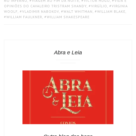
NO INFERNO
,
VIAGEM AO FIM DA NOITE
,
VICTOR HUGO
,
VIDA E
OPINIÕES DO CAVALEIRO TRISTRAM SHANDY
,
VIRGÍLIO
,
VIRGINIA
WOOLF
,
VLADIMIR NABOKOV
,
WALT WHITMAN
,
WILLIAM BLAKE
,
WILLIAM FAULKNER
,
WILLIAM SHAKESPEARE
Abra e Leia