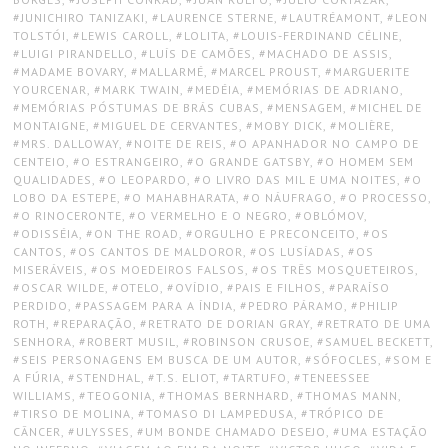
JUNICHIRO TANIZAKI
,
LAURENCE STERNE
,
LAUTRÉAMONT
,
LEON
TOLSTÓI
,
LEWIS CAROLL
,
LOLITA
,
LOUIS-FERDINAND CÉLINE
,
LUIGI PIRANDELLO
,
LUÍS DE CAMÕES
,
MACHADO DE ASSIS
,
MADAME BOVARY
,
MALLARMÉ
,
MARCEL PROUST
,
MARGUERITE
YOURCENAR
,
MARK TWAIN
,
MEDÉIA
,
MEMÓRIAS DE ADRIANO
,
MEMÓRIAS PÓSTUMAS DE BRÁS CUBAS
,
MENSAGEM
,
MICHEL DE
MONTAIGNE
,
MIGUEL DE CERVANTES
,
MOBY DICK
,
MOLIÈRE
,
MRS. DALLOWAY
,
NOITE DE REIS
,
O APANHADOR NO CAMPO DE
CENTEIO
,
O ESTRANGEIRO
,
O GRANDE GATSBY
,
O HOMEM SEM
QUALIDADES
,
O LEOPARDO
,
O LIVRO DAS MIL E UMA NOITES
,
O
LOBO DA ESTEPE
,
O MAHABHARATA
,
O NÁUFRAGO
,
O PROCESSO
,
O RINOCERONTE
,
O VERMELHO E O NEGRO
,
OBLÓMOV
,
ODISSÉIA
,
ON THE ROAD
,
ORGULHO E PRECONCEITO
,
OS
CANTOS
,
OS CANTOS DE MALDOROR
,
OS LUSÍADAS
,
OS
MISERÁVEIS
,
OS MOEDEIROS FALSOS
,
OS TRÊS MOSQUETEIROS
,
OSCAR WILDE
,
OTELO
,
OVÍDIO
,
PAIS E FILHOS
,
PARAÍSO
PERDIDO
,
PASSAGEM PARA A ÍNDIA
,
PEDRO PÁRAMO
,
PHILIP
ROTH
,
REPARAÇÃO
,
RETRATO DE DORIAN GRAY
,
RETRATO DE UMA
SENHORA
,
ROBERT MUSIL
,
ROBINSON CRUSOE
,
SAMUEL BECKETT
,
SEIS PERSONAGENS EM BUSCA DE UM AUTOR
,
SÓFOCLES
,
SOM E
A FÚRIA
,
STENDHAL
,
T.S. ELIOT
,
TARTUFO
,
TENEESSEE
WILLIAMS
,
TEOGONIA
,
THOMAS BERNHARD
,
THOMAS MANN
,
TIRSO DE MOLINA
,
TOMASO DI LAMPEDUSA
,
TRÓPICO DE
CÂNCER
,
ULYSSES
,
UM BONDE CHAMADO DESEJO
,
UMA ESTAÇÃO