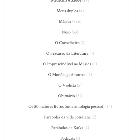
Medicina e Saúde
(29)
Meus duplos
(4)
Música
(826)
Nojo
(63)
O Conselheiro
(2)
O Fracasso da Literatura
(4)
O Imprescindível na Música
(8)
O Monólogo Amoroso
(3)
O Violista
(5)
Obituário
(21)
Os 50 maiores livros (uma antologia pessoal)
(34)
Parábolas da vida cotidiana
(2)
Parábolas de Kafka
(2)
Podcasts
(1)