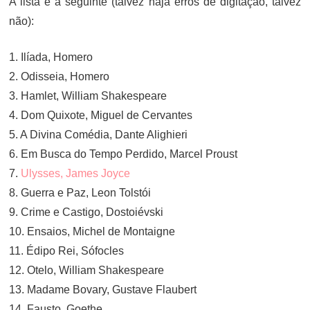
A lista é a seguinte (talvez haja erros de digitação, talvez
não):
1. Ilíada, Homero
2. Odisseia, Homero
3. Hamlet, William Shakespeare
4. Dom Quixote, Miguel de Cervantes
5. A Divina Comédia, Dante Alighieri
6. Em Busca do Tempo Perdido, Marcel Proust
7.
Ulysses, James Joyce
8. Guerra e Paz, Leon Tolstói
9. Crime e Castigo, Dostoiévski
10. Ensaios, Michel de Montaigne
11. Édipo Rei, Sófocles
12. Otelo, William Shakespeare
13. Madame Bovary, Gustave Flaubert
14. Fausto, Goethe