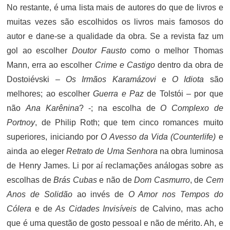
No restante, é uma lista mais de autores do que de livros e
muitas vezes são escolhidos os livros mais famosos do
autor e dane-se a qualidade da obra. Se a revista faz um
gol ao escolher
Doutor Fausto
como o melhor Thomas
Mann, erra ao escolher
Crime e Castigo
dentro da obra de
Dostoiévski –
Os Irmãos Karamázovi
e
O Idiota
são
melhores; ao escolher
Guerra e Paz
de Tolstói – por que
não
Ana Karênina
? -; na escolha de
O Complexo de
Portnoy
, de Philip Roth; que tem cinco romances muito
superiores, iniciando por
O Avesso da Vida (Counterlife)
e
ainda ao eleger
Retrato de Uma Senhora
na obra luminosa
de Henry James. Li por aí reclamações análogas sobre as
escolhas de
Brás Cubas
e não de
Dom Casmurro
, de
Cem
Anos de Solidão
ao invés de
O Amor nos Tempos do
Cólera
e de
As Cidades Invisíveis
de Calvino, mas acho
que é uma questão de gosto pessoal e não de mérito. Ah, e