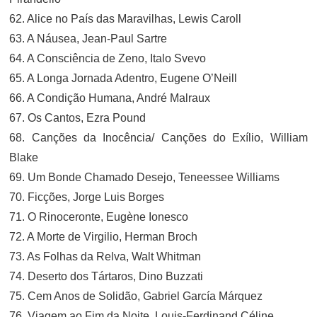
62. Alice no País das Maravilhas, Lewis Caroll
63. A Náusea, Jean-Paul Sartre
64. A Consciência de Zeno, Italo Svevo
65. A Longa Jornada Adentro, Eugene O’Neill
66. A Condição Humana, André Malraux
67. Os Cantos, Ezra Pound
68. Canções da Inocência/ Canções do Exílio, William
Blake
69. Um Bonde Chamado Desejo, Teneessee Williams
70. Ficções, Jorge Luis Borges
71. O Rinoceronte, Eugène Ionesco
72. A Morte de Virgilio, Herman Broch
73. As Folhas da Relva, Walt Whitman
74. Deserto dos Tártaros, Dino Buzzati
75. Cem Anos de Solidão, Gabriel García Márquez
76. Viagem ao Fim da Noite, Louis-Ferdinand Céline