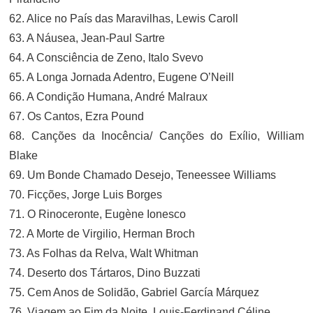
62. Alice no País das Maravilhas, Lewis Caroll
63. A Náusea, Jean-Paul Sartre
64. A Consciência de Zeno, Italo Svevo
65. A Longa Jornada Adentro, Eugene O’Neill
66. A Condição Humana, André Malraux
67. Os Cantos, Ezra Pound
68. Canções da Inocência/ Canções do Exílio, William
Blake
69. Um Bonde Chamado Desejo, Teneessee Williams
70. Ficções, Jorge Luis Borges
71. O Rinoceronte, Eugène Ionesco
72. A Morte de Virgilio, Herman Broch
73. As Folhas da Relva, Walt Whitman
74. Deserto dos Tártaros, Dino Buzzati
75. Cem Anos de Solidão, Gabriel García Márquez
76. Viagem ao Fim da Noite, Louis-Ferdinand Céline