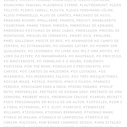
JUNICHIRO TANIZAKI
,
LAURENCE STERNE
,
LAUTRÉAMONT
,
LEON
TOLSTÓI
,
LEWIS CAROLL
,
LOLITA
,
LOUIS-FERDINAND CÉLINE
,
LUIGI PIRANDELLO
,
LUÍS DE CAMÕES
,
MACHADO DE ASSIS
,
MADAME BOVARY
,
MALLARMÉ
,
MARCEL PROUST
,
MARGUERITE
YOURCENAR
,
MARK TWAIN
,
MEDÉIA
,
MEMÓRIAS DE ADRIANO
,
MEMÓRIAS PÓSTUMAS DE BRÁS CUBAS
,
MENSAGEM
,
MICHEL DE
MONTAIGNE
,
MIGUEL DE CERVANTES
,
MOBY DICK
,
MOLIÈRE
,
MRS. DALLOWAY
,
NOITE DE REIS
,
O APANHADOR NO CAMPO DE
CENTEIO
,
O ESTRANGEIRO
,
O GRANDE GATSBY
,
O HOMEM SEM
QUALIDADES
,
O LEOPARDO
,
O LIVRO DAS MIL E UMA NOITES
,
O
LOBO DA ESTEPE
,
O MAHABHARATA
,
O NÁUFRAGO
,
O PROCESSO
,
O RINOCERONTE
,
O VERMELHO E O NEGRO
,
OBLÓMOV
,
ODISSÉIA
,
ON THE ROAD
,
ORGULHO E PRECONCEITO
,
OS
CANTOS
,
OS CANTOS DE MALDOROR
,
OS LUSÍADAS
,
OS
MISERÁVEIS
,
OS MOEDEIROS FALSOS
,
OS TRÊS MOSQUETEIROS
,
OSCAR WILDE
,
OTELO
,
OVÍDIO
,
PAIS E FILHOS
,
PARAÍSO
PERDIDO
,
PASSAGEM PARA A ÍNDIA
,
PEDRO PÁRAMO
,
PHILIP
ROTH
,
REPARAÇÃO
,
RETRATO DE DORIAN GRAY
,
RETRATO DE UMA
SENHORA
,
ROBERT MUSIL
,
ROBINSON CRUSOE
,
SAMUEL BECKETT
,
SEIS PERSONAGENS EM BUSCA DE UM AUTOR
,
SÓFOCLES
,
SOM E
A FÚRIA
,
STENDHAL
,
T.S. ELIOT
,
TARTUFO
,
TENEESSEE
WILLIAMS
,
TEOGONIA
,
THOMAS BERNHARD
,
THOMAS MANN
,
TIRSO DE MOLINA
,
TOMASO DI LAMPEDUSA
,
TRÓPICO DE
CÂNCER
,
ULYSSES
,
UM BONDE CHAMADO DESEJO
,
UMA ESTAÇÃO