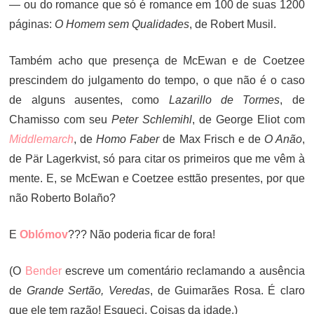
— ou do romance que só é romance em 100 de suas 1200
páginas:
O Homem sem Qualidades
, de Robert Musil.
Também acho que presença de McEwan e de Coetzee
prescindem do julgamento do tempo, o que não é o caso
de alguns ausentes, como
Lazarillo de Tormes
, de
Chamisso com seu
Peter Schlemihl
, de George Eliot com
Middlemarch
, de
Homo Faber
de Max Frisch e de
O Anão
,
de Pär Lagerkvist, só para citar os primeiros que me vêm à
mente. E, se McEwan e Coetzee esttão presentes, por que
não Roberto Bolaño?
E
Oblómov
??? Não poderia ficar de fora!
(O
Bender
escreve um comentário reclamando a ausência
de
Grande Sertão, Veredas
, de Guimarães Rosa. É claro
que ele tem razão! Esqueci. Coisas da idade.)