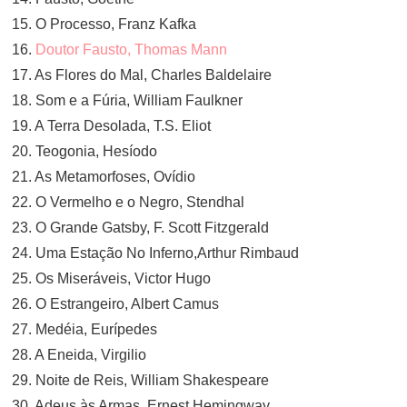
15. O Processo, Franz Kafka
16.
Doutor Fausto, Thomas Mann
17. As Flores do Mal, Charles Baldelaire
18. Som e a Fúria, William Faulkner
19. A Terra Desolada, T.S. Eliot
20. Teogonia, Hesíodo
21. As Metamorfoses, Ovídio
22. O Vermelho e o Negro, Stendhal
23. O Grande Gatsby, F. Scott Fitzgerald
24. Uma Estação No Inferno,Arthur Rimbaud
25. Os Miseráveis, Victor Hugo
26. O Estrangeiro, Albert Camus
27. Medéia, Eurípedes
28. A Eneida, Virgilio
29. Noite de Reis, William Shakespeare
30. Adeus às Armas, Ernest Hemingway