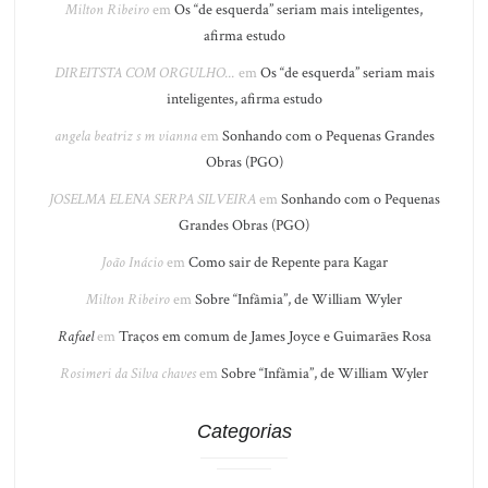
Milton Ribeiro
em
Os “de esquerda” seriam mais inteligentes,
afirma estudo
DIREITSTA COM ORGULHO...
em
Os “de esquerda” seriam mais
inteligentes, afirma estudo
angela beatriz s m vianna
em
Sonhando com o Pequenas Grandes
Obras (PGO)
JOSELMA ELENA SERPA SILVEIRA
em
Sonhando com o Pequenas
Grandes Obras (PGO)
João Inácio
em
Como sair de Repente para Kagar
Milton Ribeiro
em
Sobre “Infâmia”, de William Wyler
Rafael
em
Traços em comum de James Joyce e Guimarães Rosa
Rosimeri da Silva chaves
em
Sobre “Infâmia”, de William Wyler
Categorias