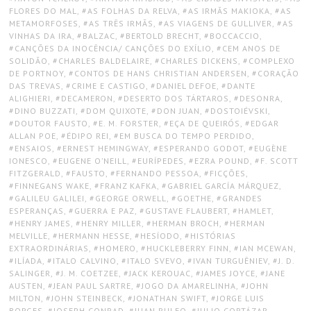
FLORES DO MAL
,
AS FOLHAS DA RELVA
,
AS IRMÃS MAKIOKA
,
AS
METAMORFOSES
,
AS TRÊS IRMÃS
,
AS VIAGENS DE GULLIVER
,
AS
VINHAS DA IRA
,
BALZAC
,
BERTOLD BRECHT
,
BOCCACCIO
,
CANÇÕES DA INOCÊNCIA/ CANÇÕES DO EXÍLIO
,
CEM ANOS DE
SOLIDÃO
,
CHARLES BALDELAIRE
,
CHARLES DICKENS
,
COMPLEXO
DE PORTNOY
,
CONTOS DE HANS CHRISTIAN ANDERSEN
,
CORAÇÃO
DAS TREVAS
,
CRIME E CASTIGO
,
DANIEL DEFOE
,
DANTE
ALIGHIERI
,
DECAMERON
,
DESERTO DOS TÁRTAROS
,
DESONRA
,
DINO BUZZATI
,
DOM QUIXOTE
,
DON JUAN
,
DOSTOIÉVSKI
,
DOUTOR FAUSTO
,
E. M. FORSTER
,
EÇA DE QUEIRÓS
,
EDGAR
ALLAN POE
,
ÉDIPO REI
,
EM BUSCA DO TEMPO PERDIDO
,
ENSAIOS
,
ERNEST HEMINGWAY
,
ESPERANDO GODOT
,
EUGÈNE
IONESCO
,
EUGENE O’NEILL
,
EURÍPEDES
,
EZRA POUND
,
F. SCOTT
FITZGERALD
,
FAUSTO
,
FERNANDO PESSOA
,
FICÇÕES
,
FINNEGANS WAKE
,
FRANZ KAFKA
,
GABRIEL GARCÍA MÁRQUEZ
,
GALILEU GALILEI
,
GEORGE ORWELL
,
GOETHE
,
GRANDES
ESPERANÇAS
,
GUERRA E PAZ
,
GUSTAVE FLAUBERT
,
HAMLET
,
HENRY JAMES
,
HENRY MILLER
,
HERMAN BROCH
,
HERMAN
MELVILLE
,
HERMANN HESSE
,
HESÍODO
,
HISTÓRIAS
EXTRAORDINÁRIAS
,
HOMERO
,
HUCKLEBERRY FINN
,
IAN MCEWAN
,
ILÍADA
,
ITALO CALVINO
,
ITALO SVEVO
,
IVAN TURGUÊNIEV
,
J. D.
SALINGER
,
J. M. COETZEE
,
JACK KEROUAC
,
JAMES JOYCE
,
JANE
AUSTEN
,
JEAN PAUL SARTRE
,
JOGO DA AMARELINHA
,
JOHN
MILTON
,
JOHN STEINBECK
,
JONATHAN SWIFT
,
JORGE LUIS
BORGES
,
JOSEPH CONRAD
,
JUAN RULFO
,
JULIO CORTÁZAR
,