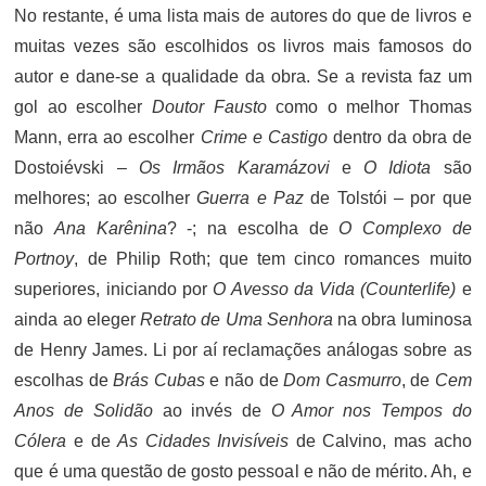
No restante, é uma lista mais de autores do que de livros e
muitas vezes são escolhidos os livros mais famosos do
autor e dane-se a qualidade da obra. Se a revista faz um
gol ao escolher
Doutor Fausto
como o melhor Thomas
Mann, erra ao escolher
Crime e Castigo
dentro da obra de
Dostoiévski –
Os Irmãos Karamázovi
e
O Idiota
são
melhores; ao escolher
Guerra e Paz
de Tolstói – por que
não
Ana Karênina
? -; na escolha de
O Complexo de
Portnoy
, de Philip Roth; que tem cinco romances muito
superiores, iniciando por
O Avesso da Vida (Counterlife)
e
ainda ao eleger
Retrato de Uma Senhora
na obra luminosa
de Henry James. Li por aí reclamações análogas sobre as
escolhas de
Brás Cubas
e não de
Dom Casmurro
, de
Cem
Anos de Solidão
ao invés de
O Amor nos Tempos do
Cólera
e de
As Cidades Invisíveis
de Calvino, mas acho
que é uma questão de gosto pessoal e não de mérito. Ah, e