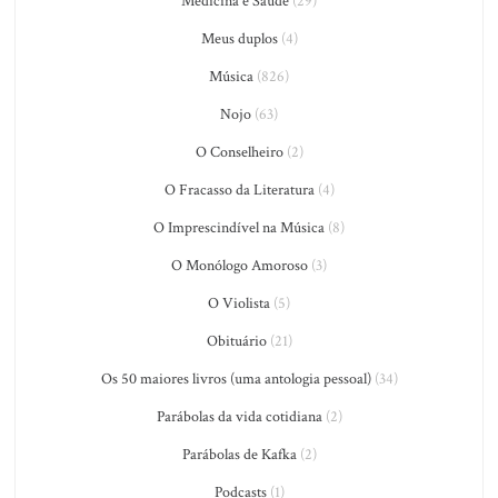
Medicina e Saúde
(29)
Meus duplos
(4)
Música
(826)
Nojo
(63)
O Conselheiro
(2)
O Fracasso da Literatura
(4)
O Imprescindível na Música
(8)
O Monólogo Amoroso
(3)
O Violista
(5)
Obituário
(21)
Os 50 maiores livros (uma antologia pessoal)
(34)
Parábolas da vida cotidiana
(2)
Parábolas de Kafka
(2)
Podcasts
(1)