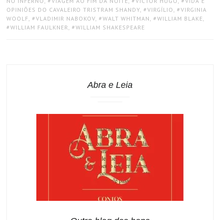
NO INFERNO
,
VIAGEM AO FIM DA NOITE
,
VICTOR HUGO
,
VIDA E
OPINIÕES DO CAVALEIRO TRISTRAM SHANDY
,
VIRGÍLIO
,
VIRGINIA
WOOLF
,
VLADIMIR NABOKOV
,
WALT WHITMAN
,
WILLIAM BLAKE
,
WILLIAM FAULKNER
,
WILLIAM SHAKESPEARE
Abra e Leia