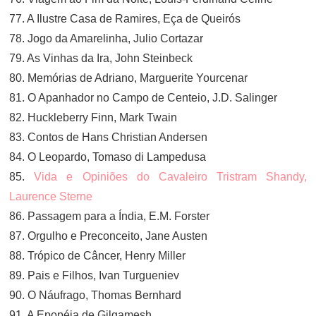
77. A Ilustre Casa de Ramires, Eça de Queirós
78. Jogo da Amarelinha, Julio Cortazar
79. As Vinhas da Ira, John Steinbeck
80. Memórias de Adriano, Marguerite Yourcenar
81. O Apanhador no Campo de Centeio, J.D. Salinger
82. Huckleberry Finn, Mark Twain
83. Contos de Hans Christian Andersen
84. O Leopardo, Tomaso di Lampedusa
85.
Vida e Opiniões do Cavaleiro Tristram Shandy,
Laurence Sterne
86. Passagem para a Índia, E.M. Forster
87. Orgulho e Preconceito, Jane Austen
88. Trópico de Câncer, Henry Miller
89. Pais e Filhos, Ivan Turgueniev
90. O Náufrago, Thomas Bernhard
91. A Epopéia de Gilgamesh