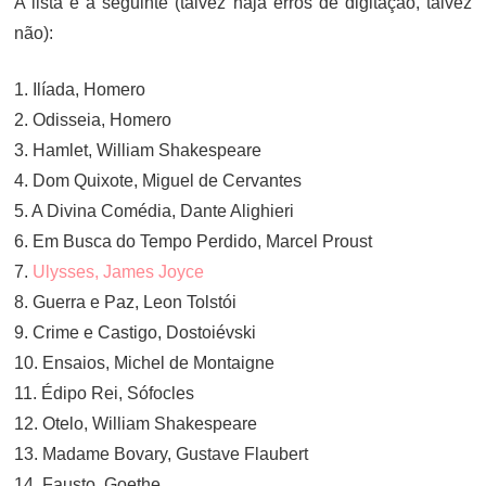
A lista é a seguinte (talvez haja erros de digitação, talvez
não):
1. Ilíada, Homero
2. Odisseia, Homero
3. Hamlet, William Shakespeare
4. Dom Quixote, Miguel de Cervantes
5. A Divina Comédia, Dante Alighieri
6. Em Busca do Tempo Perdido, Marcel Proust
7.
Ulysses, James Joyce
8. Guerra e Paz, Leon Tolstói
9. Crime e Castigo, Dostoiévski
10. Ensaios, Michel de Montaigne
11. Édipo Rei, Sófocles
12. Otelo, William Shakespeare
13. Madame Bovary, Gustave Flaubert
14. Fausto, Goethe