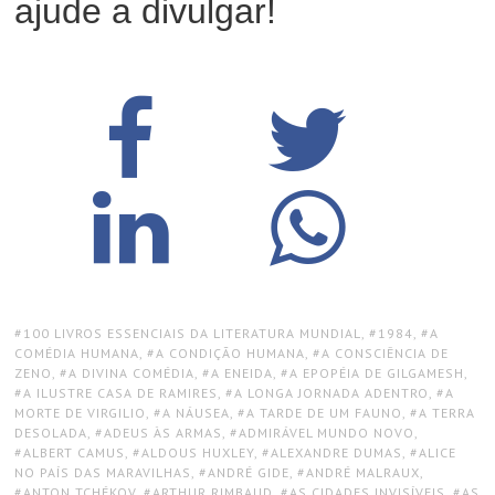
ajude a divulgar!
TAGS:
100 LIVROS ESSENCIAIS DA LITERATURA MUNDIAL
,
1984
,
A
COMÉDIA HUMANA
,
A CONDIÇÃO HUMANA
,
A CONSCIÊNCIA DE
ZENO
,
A DIVINA COMÉDIA
,
A ENEIDA
,
A EPOPÉIA DE GILGAMESH
,
A ILUSTRE CASA DE RAMIRES
,
A LONGA JORNADA ADENTRO
,
A
MORTE DE VIRGILIO
,
A NÁUSEA
,
A TARDE DE UM FAUNO
,
A TERRA
DESOLADA
,
ADEUS ÀS ARMAS
,
ADMIRÁVEL MUNDO NOVO
,
ALBERT CAMUS
,
ALDOUS HUXLEY
,
ALEXANDRE DUMAS
,
ALICE
NO PAÍS DAS MARAVILHAS
,
ANDRÉ GIDE
,
ANDRÉ MALRAUX
,
ANTON TCHÉKOV
,
ARTHUR RIMBAUD
,
AS CIDADES INVISÍVEIS
,
AS