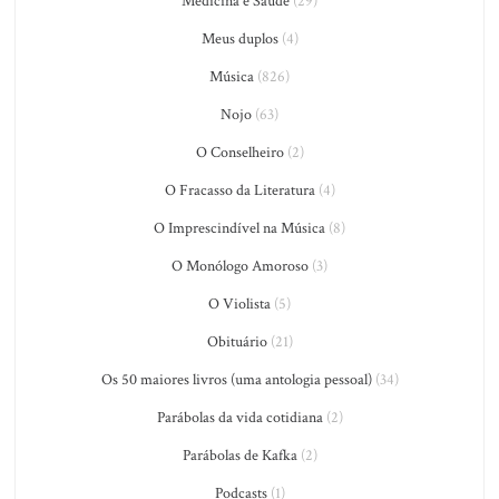
Medicina e Saúde
(29)
Meus duplos
(4)
Música
(826)
Nojo
(63)
O Conselheiro
(2)
O Fracasso da Literatura
(4)
O Imprescindível na Música
(8)
O Monólogo Amoroso
(3)
O Violista
(5)
Obituário
(21)
Os 50 maiores livros (uma antologia pessoal)
(34)
Parábolas da vida cotidiana
(2)
Parábolas de Kafka
(2)
Podcasts
(1)