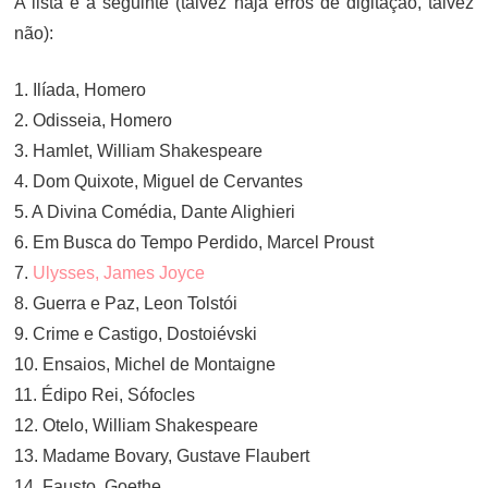
A lista é a seguinte (talvez haja erros de digitação, talvez
não):
1. Ilíada, Homero
2. Odisseia, Homero
3. Hamlet, William Shakespeare
4. Dom Quixote, Miguel de Cervantes
5. A Divina Comédia, Dante Alighieri
6. Em Busca do Tempo Perdido, Marcel Proust
7.
Ulysses, James Joyce
8. Guerra e Paz, Leon Tolstói
9. Crime e Castigo, Dostoiévski
10. Ensaios, Michel de Montaigne
11. Édipo Rei, Sófocles
12. Otelo, William Shakespeare
13. Madame Bovary, Gustave Flaubert
14. Fausto, Goethe