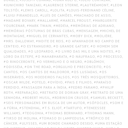
JUNICHIRO TANIZAKI
,
LAURENCE STERNE
,
LAUTRÉAMONT
,
LEON
TOLSTÓI
,
LEWIS CAROLL
,
LOLITA
,
LOUIS-FERDINAND CÉLINE
,
LUIGI PIRANDELLO
,
LUÍS DE CAMÕES
,
MACHADO DE ASSIS
,
MADAME BOVARY
,
MALLARMÉ
,
MARCEL PROUST
,
MARGUERITE
YOURCENAR
,
MARK TWAIN
,
MEDÉIA
,
MEMÓRIAS DE ADRIANO
,
MEMÓRIAS PÓSTUMAS DE BRÁS CUBAS
,
MENSAGEM
,
MICHEL DE
MONTAIGNE
,
MIGUEL DE CERVANTES
,
MOBY DICK
,
MOLIÈRE
,
MRS. DALLOWAY
,
NOITE DE REIS
,
O APANHADOR NO CAMPO DE
CENTEIO
,
O ESTRANGEIRO
,
O GRANDE GATSBY
,
O HOMEM SEM
QUALIDADES
,
O LEOPARDO
,
O LIVRO DAS MIL E UMA NOITES
,
O
LOBO DA ESTEPE
,
O MAHABHARATA
,
O NÁUFRAGO
,
O PROCESSO
,
O RINOCERONTE
,
O VERMELHO E O NEGRO
,
OBLÓMOV
,
ODISSÉIA
,
ON THE ROAD
,
ORGULHO E PRECONCEITO
,
OS
CANTOS
,
OS CANTOS DE MALDOROR
,
OS LUSÍADAS
,
OS
MISERÁVEIS
,
OS MOEDEIROS FALSOS
,
OS TRÊS MOSQUETEIROS
,
OSCAR WILDE
,
OTELO
,
OVÍDIO
,
PAIS E FILHOS
,
PARAÍSO
PERDIDO
,
PASSAGEM PARA A ÍNDIA
,
PEDRO PÁRAMO
,
PHILIP
ROTH
,
REPARAÇÃO
,
RETRATO DE DORIAN GRAY
,
RETRATO DE UMA
SENHORA
,
ROBERT MUSIL
,
ROBINSON CRUSOE
,
SAMUEL BECKETT
,
SEIS PERSONAGENS EM BUSCA DE UM AUTOR
,
SÓFOCLES
,
SOM E
A FÚRIA
,
STENDHAL
,
T.S. ELIOT
,
TARTUFO
,
TENEESSEE
WILLIAMS
,
TEOGONIA
,
THOMAS BERNHARD
,
THOMAS MANN
,
TIRSO DE MOLINA
,
TOMASO DI LAMPEDUSA
,
TRÓPICO DE
CÂNCER
,
ULYSSES
,
UM BONDE CHAMADO DESEJO
,
UMA ESTAÇÃO