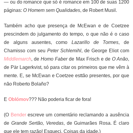
— ou do romance que só é romance em 100 de suas 1200
páginas:
O Homem sem Qualidades
, de Robert Musil.
Também acho que presença de McEwan e de Coetzee
prescindem do julgamento do tempo, o que não é o caso
de alguns ausentes, como
Lazarillo de Tormes
, de
Chamisso com seu
Peter Schlemihl
, de George Eliot com
Middlemarch
, de
Homo Faber
de Max Frisch e de
O Anão
,
de Pär Lagerkvist, só para citar os primeiros que me vêm à
mente. E, se McEwan e Coetzee esttão presentes, por que
não Roberto Bolaño?
E
Oblómov
??? Não poderia ficar de fora!
(O
Bender
escreve um comentário reclamando a ausência
de
Grande Sertão, Veredas
, de Guimarães Rosa. É claro
que ele tem razão! Esqueci. Coisas da idade.)