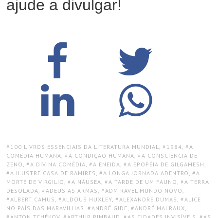
ajude a divulgar!
TAGS:
100 LIVROS ESSENCIAIS DA LITERATURA MUNDIAL
,
1984
,
A
COMÉDIA HUMANA
,
A CONDIÇÃO HUMANA
,
A CONSCIÊNCIA DE
ZENO
,
A DIVINA COMÉDIA
,
A ENEIDA
,
A EPOPÉIA DE GILGAMESH
,
A ILUSTRE CASA DE RAMIRES
,
A LONGA JORNADA ADENTRO
,
A
MORTE DE VIRGILIO
,
A NÁUSEA
,
A TARDE DE UM FAUNO
,
A TERRA
DESOLADA
,
ADEUS ÀS ARMAS
,
ADMIRÁVEL MUNDO NOVO
,
ALBERT CAMUS
,
ALDOUS HUXLEY
,
ALEXANDRE DUMAS
,
ALICE
NO PAÍS DAS MARAVILHAS
,
ANDRÉ GIDE
,
ANDRÉ MALRAUX
,
ANTON TCHÉKOV
,
ARTHUR RIMBAUD
,
AS CIDADES INVISÍVEIS
,
AS