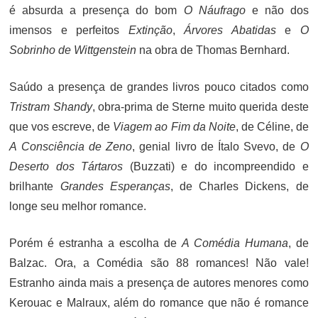
é absurda a presença do bom
O Náufrago
e não dos
imensos e perfeitos
Extinção
,
Árvores Abatidas
e
O
Sobrinho de Wittgenstein
na obra de Thomas Bernhard.
Saúdo a presença de grandes livros pouco citados como
Tristram Shandy
, obra-prima de Sterne muito querida deste
que vos escreve, de
Viagem ao Fim da Noite
, de Céline, de
A Consciência de Zeno
, genial livro de Ítalo Svevo, de
O
Deserto dos Tártaros
(Buzzati) e do incompreendido e
brilhante
Grandes Esperanças
, de Charles Dickens, de
longe seu melhor romance.
Porém é estranha a escolha de
A Comédia Humana
, de
Balzac. Ora, a Comédia são 88 romances! Não vale!
Estranho ainda mais a presença de autores menores como
Kerouac e Malraux, além do romance que não é romance