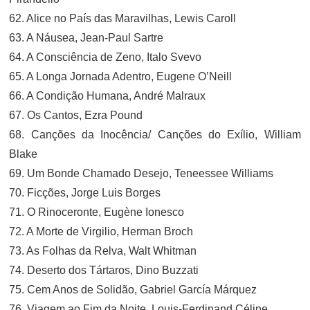
62. Alice no País das Maravilhas, Lewis Caroll
63. A Náusea, Jean-Paul Sartre
64. A Consciência de Zeno, Italo Svevo
65. A Longa Jornada Adentro, Eugene O’Neill
66. A Condição Humana, André Malraux
67. Os Cantos, Ezra Pound
68. Canções da Inocência/ Canções do Exílio, William
Blake
69. Um Bonde Chamado Desejo, Teneessee Williams
70. Ficções, Jorge Luis Borges
71. O Rinoceronte, Eugène Ionesco
72. A Morte de Virgilio, Herman Broch
73. As Folhas da Relva, Walt Whitman
74. Deserto dos Tártaros, Dino Buzzati
75. Cem Anos de Solidão, Gabriel García Márquez
76. Viagem ao Fim da Noite, Louis-Ferdinand Céline