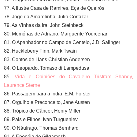
77. A Ilustre Casa de Ramires, Eça de Queirós
78. Jogo da Amarelinha, Julio Cortazar
79. As Vinhas da Ira, John Steinbeck
80. Memórias de Adriano, Marguerite Yourcenar
81. O Apanhador no Campo de Centeio, J.D. Salinger
82. Huckleberry Finn, Mark Twain
83. Contos de Hans Christian Andersen
84. O Leopardo, Tomaso di Lampedusa
85.
Vida e Opiniões do Cavaleiro Tristram Shandy,
Laurence Sterne
86. Passagem para a Índia, E.M. Forster
87. Orgulho e Preconceito, Jane Austen
88. Trópico de Câncer, Henry Miller
89. Pais e Filhos, Ivan Turgueniev
90. O Náufrago, Thomas Bernhard
91. A Epopéia de Gilgamesh