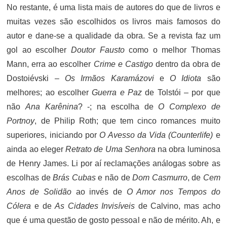
No restante, é uma lista mais de autores do que de livros e
muitas vezes são escolhidos os livros mais famosos do
autor e dane-se a qualidade da obra. Se a revista faz um
gol ao escolher
Doutor Fausto
como o melhor Thomas
Mann, erra ao escolher
Crime e Castigo
dentro da obra de
Dostoiévski –
Os Irmãos Karamázovi
e
O Idiota
são
melhores; ao escolher
Guerra e Paz
de Tolstói – por que
não
Ana Karênina
? -; na escolha de
O Complexo de
Portnoy
, de Philip Roth; que tem cinco romances muito
superiores, iniciando por
O Avesso da Vida (Counterlife)
e
ainda ao eleger
Retrato de Uma Senhora
na obra luminosa
de Henry James. Li por aí reclamações análogas sobre as
escolhas de
Brás Cubas
e não de
Dom Casmurro
, de
Cem
Anos de Solidão
ao invés de
O Amor nos Tempos do
Cólera
e de
As Cidades Invisíveis
de Calvino, mas acho
que é uma questão de gosto pessoal e não de mérito. Ah, e