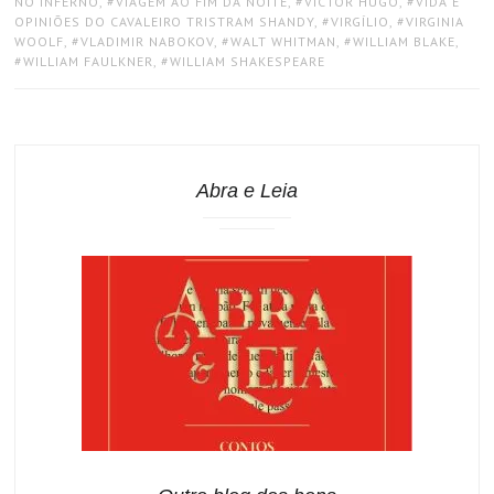
NO INFERNO
,
VIAGEM AO FIM DA NOITE
,
VICTOR HUGO
,
VIDA E
OPINIÕES DO CAVALEIRO TRISTRAM SHANDY
,
VIRGÍLIO
,
VIRGINIA
WOOLF
,
VLADIMIR NABOKOV
,
WALT WHITMAN
,
WILLIAM BLAKE
,
WILLIAM FAULKNER
,
WILLIAM SHAKESPEARE
Abra e Leia