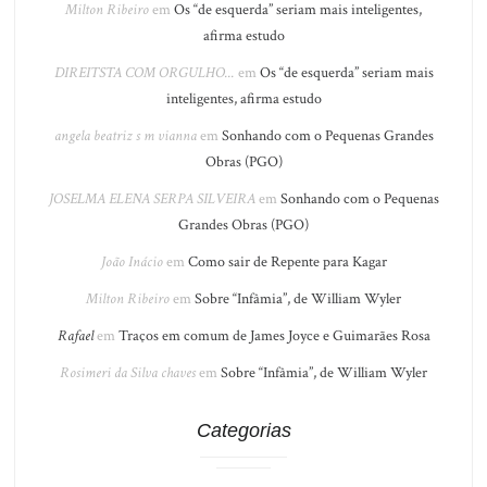
Milton Ribeiro
em
Os “de esquerda” seriam mais inteligentes,
afirma estudo
DIREITSTA COM ORGULHO...
em
Os “de esquerda” seriam mais
inteligentes, afirma estudo
angela beatriz s m vianna
em
Sonhando com o Pequenas Grandes
Obras (PGO)
JOSELMA ELENA SERPA SILVEIRA
em
Sonhando com o Pequenas
Grandes Obras (PGO)
João Inácio
em
Como sair de Repente para Kagar
Milton Ribeiro
em
Sobre “Infâmia”, de William Wyler
Rafael
em
Traços em comum de James Joyce e Guimarães Rosa
Rosimeri da Silva chaves
em
Sobre “Infâmia”, de William Wyler
Categorias