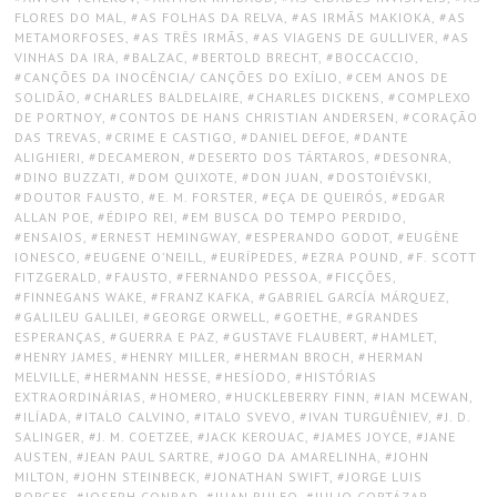
FLORES DO MAL
,
AS FOLHAS DA RELVA
,
AS IRMÃS MAKIOKA
,
AS
METAMORFOSES
,
AS TRÊS IRMÃS
,
AS VIAGENS DE GULLIVER
,
AS
VINHAS DA IRA
,
BALZAC
,
BERTOLD BRECHT
,
BOCCACCIO
,
CANÇÕES DA INOCÊNCIA/ CANÇÕES DO EXÍLIO
,
CEM ANOS DE
SOLIDÃO
,
CHARLES BALDELAIRE
,
CHARLES DICKENS
,
COMPLEXO
DE PORTNOY
,
CONTOS DE HANS CHRISTIAN ANDERSEN
,
CORAÇÃO
DAS TREVAS
,
CRIME E CASTIGO
,
DANIEL DEFOE
,
DANTE
ALIGHIERI
,
DECAMERON
,
DESERTO DOS TÁRTAROS
,
DESONRA
,
DINO BUZZATI
,
DOM QUIXOTE
,
DON JUAN
,
DOSTOIÉVSKI
,
DOUTOR FAUSTO
,
E. M. FORSTER
,
EÇA DE QUEIRÓS
,
EDGAR
ALLAN POE
,
ÉDIPO REI
,
EM BUSCA DO TEMPO PERDIDO
,
ENSAIOS
,
ERNEST HEMINGWAY
,
ESPERANDO GODOT
,
EUGÈNE
IONESCO
,
EUGENE O’NEILL
,
EURÍPEDES
,
EZRA POUND
,
F. SCOTT
FITZGERALD
,
FAUSTO
,
FERNANDO PESSOA
,
FICÇÕES
,
FINNEGANS WAKE
,
FRANZ KAFKA
,
GABRIEL GARCÍA MÁRQUEZ
,
GALILEU GALILEI
,
GEORGE ORWELL
,
GOETHE
,
GRANDES
ESPERANÇAS
,
GUERRA E PAZ
,
GUSTAVE FLAUBERT
,
HAMLET
,
HENRY JAMES
,
HENRY MILLER
,
HERMAN BROCH
,
HERMAN
MELVILLE
,
HERMANN HESSE
,
HESÍODO
,
HISTÓRIAS
EXTRAORDINÁRIAS
,
HOMERO
,
HUCKLEBERRY FINN
,
IAN MCEWAN
,
ILÍADA
,
ITALO CALVINO
,
ITALO SVEVO
,
IVAN TURGUÊNIEV
,
J. D.
SALINGER
,
J. M. COETZEE
,
JACK KEROUAC
,
JAMES JOYCE
,
JANE
AUSTEN
,
JEAN PAUL SARTRE
,
JOGO DA AMARELINHA
,
JOHN
MILTON
,
JOHN STEINBECK
,
JONATHAN SWIFT
,
JORGE LUIS
BORGES
,
JOSEPH CONRAD
,
JUAN RULFO
,
JULIO CORTÁZAR
,