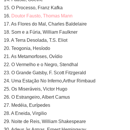
15. O Processo, Franz Kafka
16.
Doutor Fausto, Thomas Mann
17. As Flores do Mal, Charles Baldelaire
18. Som e a Fúria, William Faulkner
19. A Terra Desolada, T.S. Eliot
20. Teogonia, Hesíodo
21. As Metamorfoses, Ovídio
22. O Vermelho e o Negro, Stendhal
23. O Grande Gatsby, F. Scott Fitzgerald
24. Uma Estação No Inferno,Arthur Rimbaud
25. Os Miseráveis, Victor Hugo
26. O Estrangeiro, Albert Camus
27. Medéia, Eurípedes
28. A Eneida, Virgilio
29. Noite de Reis, William Shakespeare
30. Adeus às Armas, Ernest Hemingway