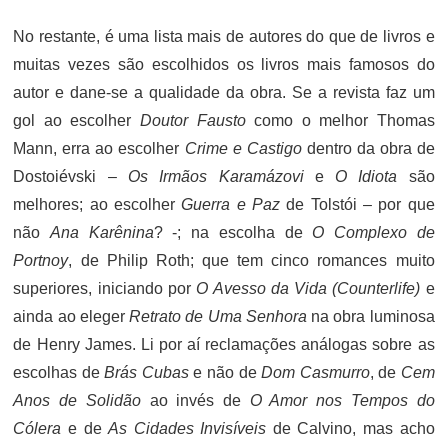
No restante, é uma lista mais de autores do que de livros e
muitas vezes são escolhidos os livros mais famosos do
autor e dane-se a qualidade da obra. Se a revista faz um
gol ao escolher
Doutor Fausto
como o melhor Thomas
Mann, erra ao escolher
Crime e Castigo
dentro da obra de
Dostoiévski –
Os Irmãos Karamázovi
e
O Idiota
são
melhores; ao escolher
Guerra e Paz
de Tolstói – por que
não
Ana Karênina
? -; na escolha de
O Complexo de
Portnoy
, de Philip Roth; que tem cinco romances muito
superiores, iniciando por
O Avesso da Vida (Counterlife)
e
ainda ao eleger
Retrato de Uma Senhora
na obra luminosa
de Henry James. Li por aí reclamações análogas sobre as
escolhas de
Brás Cubas
e não de
Dom Casmurro
, de
Cem
Anos de Solidão
ao invés de
O Amor nos Tempos do
Cólera
e de
As Cidades Invisíveis
de Calvino, mas acho