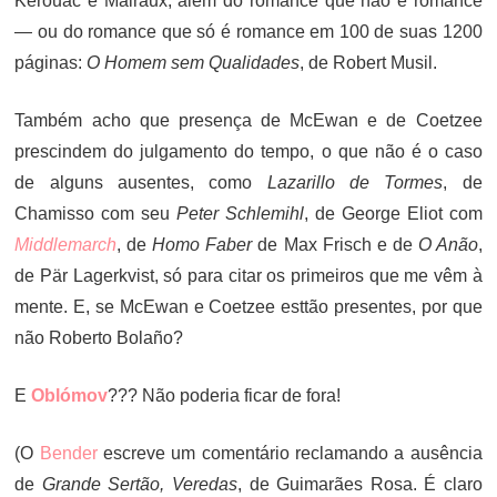
Kerouac e Malraux, além do romance que não é romance
— ou do romance que só é romance em 100 de suas 1200
páginas:
O Homem sem Qualidades
, de Robert Musil.
Também acho que presença de McEwan e de Coetzee
prescindem do julgamento do tempo, o que não é o caso
de alguns ausentes, como
Lazarillo de Tormes
, de
Chamisso com seu
Peter Schlemihl
, de George Eliot com
Middlemarch
, de
Homo Faber
de Max Frisch e de
O Anão
,
de Pär Lagerkvist, só para citar os primeiros que me vêm à
mente. E, se McEwan e Coetzee esttão presentes, por que
não Roberto Bolaño?
E
Oblómov
??? Não poderia ficar de fora!
(O
Bender
escreve um comentário reclamando a ausência
de
Grande Sertão, Veredas
, de Guimarães Rosa. É claro