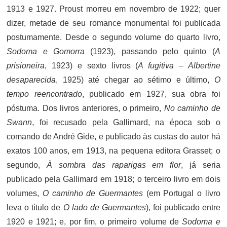
1913 e 1927. Proust morreu em novembro de 1922; quer
dizer, metade de seu romance monumental foi publicada
postumamente. Desde o segundo volume do quarto livro,
Sodoma e Gomorra
(1923), passando pelo quinto (
A
prisioneira
, 1923) e sexto livros (
A fugitiva – Albertine
desaparecida
, 1925) até chegar ao sétimo e último,
O
tempo reencontrado
, publicado em 1927, sua obra foi
póstuma. Dos livros anteriores, o primeiro,
No caminho de
Swann
, foi recusado pela Gallimard, na época sob o
comando de André Gide, e publicado às custas do autor há
exatos 100 anos, em 1913, na pequena editora Grasset; o
segundo,
À sombra das raparigas em flor
, já seria
publicado pela Gallimard em 1918; o terceiro livro em dois
volumes,
O caminho de Guermantes
(em Portugal o livro
leva o título de
O lado de Guermantes
), foi publicado entre
1920 e 1921; e, por fim, o primeiro volume de
Sodoma e