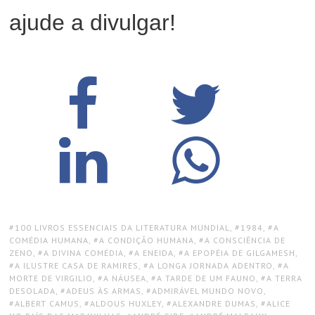
ajude a divulgar!
TAGS:
100 LIVROS ESSENCIAIS DA LITERATURA MUNDIAL
,
1984
,
A
COMÉDIA HUMANA
,
A CONDIÇÃO HUMANA
,
A CONSCIÊNCIA DE
ZENO
,
A DIVINA COMÉDIA
,
A ENEIDA
,
A EPOPÉIA DE GILGAMESH
,
A ILUSTRE CASA DE RAMIRES
,
A LONGA JORNADA ADENTRO
,
A
MORTE DE VIRGILIO
,
A NÁUSEA
,
A TARDE DE UM FAUNO
,
A TERRA
DESOLADA
,
ADEUS ÀS ARMAS
,
ADMIRÁVEL MUNDO NOVO
,
ALBERT CAMUS
,
ALDOUS HUXLEY
,
ALEXANDRE DUMAS
,
ALICE