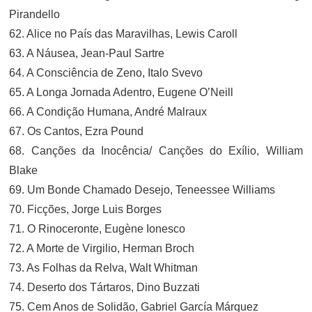
Pirandello
62. Alice no País das Maravilhas, Lewis Caroll
63. A Náusea, Jean-Paul Sartre
64. A Consciência de Zeno, Italo Svevo
65. A Longa Jornada Adentro, Eugene O’Neill
66. A Condição Humana, André Malraux
67. Os Cantos, Ezra Pound
68. Canções da Inocência/ Canções do Exílio, William
Blake
69. Um Bonde Chamado Desejo, Teneessee Williams
70. Ficções, Jorge Luis Borges
71. O Rinoceronte, Eugène Ionesco
72. A Morte de Virgilio, Herman Broch
73. As Folhas da Relva, Walt Whitman
74. Deserto dos Tártaros, Dino Buzzati
75. Cem Anos de Solidão, Gabriel García Márquez