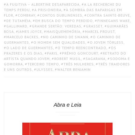
TAGS:
A FUGITIVA – ALBERTINE DESAPARECIDA
,
A LA RECHERCHE DU
TEMPS PERDU
,
A PRISIONEIRA
,
À SOMBRA DAS RAPARIGAS EM
FLOR
,
COMBRAY
,
CONTOS DUBLINENSES
,
CONTRA SAINTE-BEUVE
,
DE TUTAMÉIA
,
EM BUSCA DO TEMPO PERDIDO
,
FINNEGANS WAKE
,
GALLIMARD
,
GRANDE SERTÃO: VEREDAS
,
GRASSET
,
GUIMARÃES
ROSA
,
JAMES JOYCE
,
MAISQUEMEMÓRIA
,
MARCEL PROUST
,
MARCELO BACKES
,
NO CAMINHO DE SWANN
,
O CAMINHO DE
GUERMANTES
,
O HOMEM SEM QUALIDADES
,
O JOVEM TÖRLESS
,
O LADO DE GUERMANTES
,
O TEMPO REENCONTRADO
,
OS
PRAZERES E OS DIAS
,
PARIS
,
PRÊMIO GONCOURT
,
RETRATO DO
ARTISTA QUANDO JOVEM
,
ROBERT MUSIL
,
SAGARANA
,
SODOMA E
GOMORRA
,
TERCEIRO TEMPO
,
TRÊS MULHERES
,
TRÊS TRAIDORES
E UNS OUTROS
,
ULYSSES
,
WALTER BENJAMIN
Abra e Leia