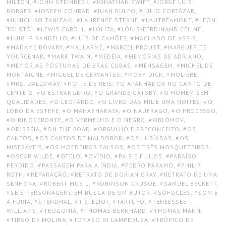
MILTON
,
JOHN STEINBECK
,
JONATHAN SWIFT
,
JORGE LUIS
BORGES
,
JOSEPH CONRAD
,
JUAN RULFO
,
JULIO CORTÁZAR
,
JUNICHIRO TANIZAKI
,
LAURENCE STERNE
,
LAUTRÉAMONT
,
LEON
TOLSTÓI
,
LEWIS CAROLL
,
LOLITA
,
LOUIS-FERDINAND CÉLINE
,
LUIGI PIRANDELLO
,
LUÍS DE CAMÕES
,
MACHADO DE ASSIS
,
MADAME BOVARY
,
MALLARMÉ
,
MARCEL PROUST
,
MARGUERITE
YOURCENAR
,
MARK TWAIN
,
MEDÉIA
,
MEMÓRIAS DE ADRIANO
,
MEMÓRIAS PÓSTUMAS DE BRÁS CUBAS
,
MENSAGEM
,
MICHEL DE
MONTAIGNE
,
MIGUEL DE CERVANTES
,
MOBY DICK
,
MOLIÈRE
,
MRS. DALLOWAY
,
NOITE DE REIS
,
O APANHADOR NO CAMPO DE
CENTEIO
,
O ESTRANGEIRO
,
O GRANDE GATSBY
,
O HOMEM SEM
QUALIDADES
,
O LEOPARDO
,
O LIVRO DAS MIL E UMA NOITES
,
O
LOBO DA ESTEPE
,
O MAHABHARATA
,
O NÁUFRAGO
,
O PROCESSO
,
O RINOCERONTE
,
O VERMELHO E O NEGRO
,
OBLÓMOV
,
ODISSÉIA
,
ON THE ROAD
,
ORGULHO E PRECONCEITO
,
OS
CANTOS
,
OS CANTOS DE MALDOROR
,
OS LUSÍADAS
,
OS
MISERÁVEIS
,
OS MOEDEIROS FALSOS
,
OS TRÊS MOSQUETEIROS
,
OSCAR WILDE
,
OTELO
,
OVÍDIO
,
PAIS E FILHOS
,
PARAÍSO
PERDIDO
,
PASSAGEM PARA A ÍNDIA
,
PEDRO PÁRAMO
,
PHILIP
ROTH
,
REPARAÇÃO
,
RETRATO DE DORIAN GRAY
,
RETRATO DE UMA
SENHORA
,
ROBERT MUSIL
,
ROBINSON CRUSOE
,
SAMUEL BECKETT
,
SEIS PERSONAGENS EM BUSCA DE UM AUTOR
,
SÓFOCLES
,
SOM E
A FÚRIA
,
STENDHAL
,
T.S. ELIOT
,
TARTUFO
,
TENEESSEE
WILLIAMS
,
TEOGONIA
,
THOMAS BERNHARD
,
THOMAS MANN
,
TIRSO DE MOLINA
,
TOMASO DI LAMPEDUSA
,
TRÓPICO DE