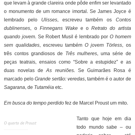
que levam à grande clareira onde pôde enfim ser levantado
o monumento de um romance imortal. Se James Joyce é
lembrado pelo
Ulisses
, escreveu também os
Contos
dublinenses
, o
Finnegans Wake
e o
Retrato do artista
quando jovem
. Se Robert Musil é lembrado por
O homem
sem qualidades
, escreveu também
O jovem Törless
, os
três contos grandiosos de
Três mulheres
, uma série de
peças teatrais, ensaios como “Sobre a estupidez” e as
duas novelas de
As reuniões.
Se Guimarães Rosa é
marcado pelo
Grande sertão: veredas
, também é o autor de
Sagarana
, de
Tutaméia
etc.
Em busca do tempo perdido
fez de Marcel Proust um mito.
Tanto que hoje em dia
O quarto de Proust
todo mundo sabe – ou