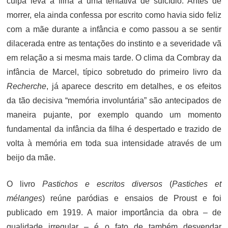
culpa leva a filha a uma tentativa de suicídio. Antes de
morrer, ela ainda confessa por escrito como havia sido feliz
com a mãe durante a infância e como passou a se sentir
dilacerada entre as tentações do instinto e a severidade vã
em relação a si mesma mais tarde. O clima da Combray da
infância de Marcel, típico sobretudo do primeiro livro da
Recherche
,
já aparece descrito em detalhes, e os efeitos
da tão decisiva “memória involuntária” são antecipados de
maneira pujante, por exemplo quando um momento
fundamental da infância da filha é despertado e trazido de
volta à memória em toda sua intensidade através de um
beijo da mãe.
O livro
Pastichos e escritos diversos
(
Pastiches et
mélanges
) reúne paródias e ensaios de Proust e foi
publicado em 1919. A maior importância da obra – de
qualidade irregular – é o fato de também desvendar