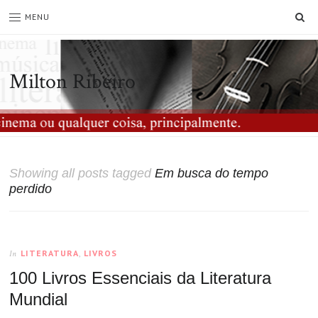
SE
MENU
Milton Ribeiro
Showing all posts tagged
Em busca do tempo
perdido
LITERATURA
,
LIVROS
In
100 Livros Essenciais da Literatura
Mundial