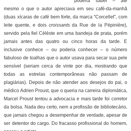
poderia saber – até
mesmo o que o autor apreciava em seu café-da-manhã
(duas xícaras de café bem forte, da marca “Corcellet”, com
leite quente, e dois
croissants
da Rue de la Pépinière),
servido pela fiel Cèlèste em uma bandeja de prata, porém
jamais antes das quatro ou cinco horas da tarde. E
inclusive conhece – ou poderia conhecer – o número
fabuloso de toalhas que o autor usava para secar sua pele
sensível (seriam cerca de vinte por dia, mostrando que
todas as estrelas contemporâneas não passam de
plagiárias). Depois de não atender aos desejos do pai, o
médico Adrien Proust, que o queria na carreira diplomática,
Marcel Proust tentou a advocacia e mais tarde foi corretor
da bolsa. Nada deu certo, nem a profissão de bibliotecário,
que jamais chegou a desempenhar de verdade, apesar de
ser detentor do cargo. Do fracasso profissional do homem,