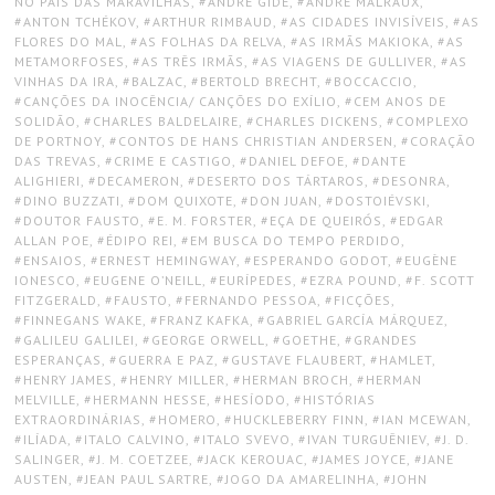
NO PAÍS DAS MARAVILHAS
,
ANDRÉ GIDE
,
ANDRÉ MALRAUX
,
ANTON TCHÉKOV
,
ARTHUR RIMBAUD
,
AS CIDADES INVISÍVEIS
,
AS
FLORES DO MAL
,
AS FOLHAS DA RELVA
,
AS IRMÃS MAKIOKA
,
AS
METAMORFOSES
,
AS TRÊS IRMÃS
,
AS VIAGENS DE GULLIVER
,
AS
VINHAS DA IRA
,
BALZAC
,
BERTOLD BRECHT
,
BOCCACCIO
,
CANÇÕES DA INOCÊNCIA/ CANÇÕES DO EXÍLIO
,
CEM ANOS DE
SOLIDÃO
,
CHARLES BALDELAIRE
,
CHARLES DICKENS
,
COMPLEXO
DE PORTNOY
,
CONTOS DE HANS CHRISTIAN ANDERSEN
,
CORAÇÃO
DAS TREVAS
,
CRIME E CASTIGO
,
DANIEL DEFOE
,
DANTE
ALIGHIERI
,
DECAMERON
,
DESERTO DOS TÁRTAROS
,
DESONRA
,
DINO BUZZATI
,
DOM QUIXOTE
,
DON JUAN
,
DOSTOIÉVSKI
,
DOUTOR FAUSTO
,
E. M. FORSTER
,
EÇA DE QUEIRÓS
,
EDGAR
ALLAN POE
,
ÉDIPO REI
,
EM BUSCA DO TEMPO PERDIDO
,
ENSAIOS
,
ERNEST HEMINGWAY
,
ESPERANDO GODOT
,
EUGÈNE
IONESCO
,
EUGENE O’NEILL
,
EURÍPEDES
,
EZRA POUND
,
F. SCOTT
FITZGERALD
,
FAUSTO
,
FERNANDO PESSOA
,
FICÇÕES
,
FINNEGANS WAKE
,
FRANZ KAFKA
,
GABRIEL GARCÍA MÁRQUEZ
,
GALILEU GALILEI
,
GEORGE ORWELL
,
GOETHE
,
GRANDES
ESPERANÇAS
,
GUERRA E PAZ
,
GUSTAVE FLAUBERT
,
HAMLET
,
HENRY JAMES
,
HENRY MILLER
,
HERMAN BROCH
,
HERMAN
MELVILLE
,
HERMANN HESSE
,
HESÍODO
,
HISTÓRIAS
EXTRAORDINÁRIAS
,
HOMERO
,
HUCKLEBERRY FINN
,
IAN MCEWAN
,
ILÍADA
,
ITALO CALVINO
,
ITALO SVEVO
,
IVAN TURGUÊNIEV
,
J. D.
SALINGER
,
J. M. COETZEE
,
JACK KEROUAC
,
JAMES JOYCE
,
JANE
AUSTEN
,
JEAN PAUL SARTRE
,
JOGO DA AMARELINHA
,
JOHN