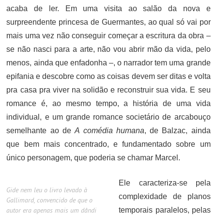
acaba de ler. Em uma visita ao salão da nova e
surpreendente princesa de Guermantes, ao qual só vai por
mais uma vez não conseguir começar a escritura da obra –
se não nasci para a arte, não vou abrir mão da vida, pelo
menos, ainda que enfadonha –, o narrador tem uma grande
epifania e descobre como as coisas devem ser ditas e volta
pra casa pra viver na solidão e reconstruir sua vida. E seu
romance é, ao mesmo tempo, a história de uma vida
individual, e um grande romance societário de arcabouço
semelhante ao de
A comédia humana
, de Balzac, ainda
que bem mais concentrado, e fundamentado sobre um
único personagem, que poderia se chamar Marcel.
Ele caracteriza-se pela
Gide nem leu o livro levado à
complexidade de planos
Gallimard, convencido de que o
autor era apenas mais um dândi
temporais paralelos, pelas