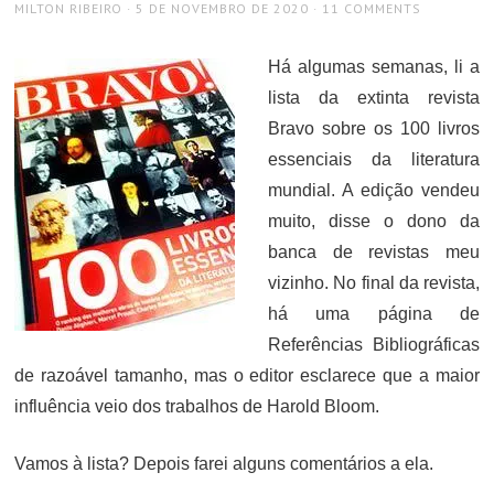
AUTHOR
POSTED
MILTON RIBEIRO
5 DE NOVEMBRO DE 2020
11 COMMENTS
ON
Há algumas semanas, li a
lista da extinta revista
Bravo sobre os 100 livros
essenciais da literatura
mundial. A edição vendeu
muito, disse o dono da
banca de revistas meu
vizinho. No final da revista,
há uma página de
Referências Bibliográficas
de razoável tamanho, mas o editor esclarece que a maior
influência veio dos trabalhos de Harold Bloom.
Vamos à lista? Depois farei alguns comentários a ela.