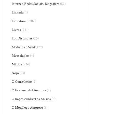
Internet, Redes Sociais, Blogosfera
(62)
Linkaria
(1)
Literatura
(1.307)
Livros
(261)
Los Disparates
(20)
Medicina e Saúde
(29)
Meus duplos
(4)
Música
(826)
Nojo
(63)
O Conselheiro
(2)
O Fracasso da Literatura
(4)
O Imprescindível na Música
(8)
O Monólogo Amoroso
(3)