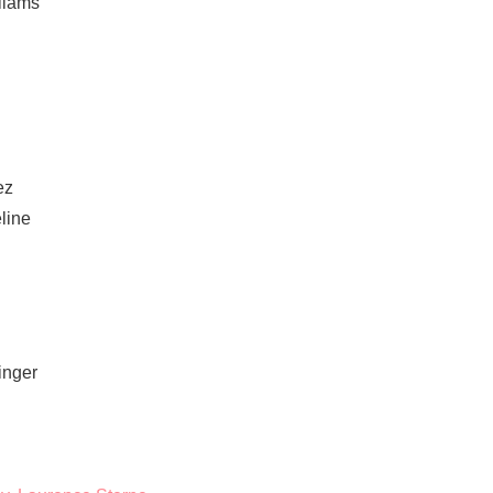
liams
ez
line
inger