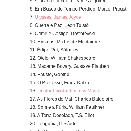
5. A Divina Comédia, Dante Alighieri
6. Em Busca do Tempo Perdido, Marcel Proust
7.
Ulysses, James Joyce
8. Guerra e Paz, Leon Tolstói
9. Crime e Castigo, Dostoiévski
10. Ensaios, Michel de Montaigne
11. Édipo Rei, Sófocles
12. Otelo, William Shakespeare
13. Madame Bovary, Gustave Flaubert
14. Fausto, Goethe
15. O Processo, Franz Kafka
16.
Doutor Fausto, Thomas Mann
17. As Flores do Mal, Charles Baldelaire
18. Som e a Fúria, William Faulkner
19. A Terra Desolada, T.S. Eliot
20. Teogonia, Hesíodo