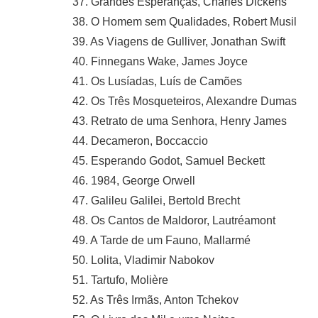
37. Grandes Esperanças, Charles Dickens
38. O Homem sem Qualidades, Robert Musil
39. As Viagens de Gulliver, Jonathan Swift
40. Finnegans Wake, James Joyce
41. Os Lusíadas, Luís de Camões
42. Os Três Mosqueteiros, Alexandre Dumas
43. Retrato de uma Senhora, Henry James
44. Decameron, Boccaccio
45. Esperando Godot, Samuel Beckett
46. 1984, George Orwell
47. Galileu Galilei, Bertold Brecht
48. Os Cantos de Maldoror, Lautréamont
49. A Tarde de um Fauno, Mallarmé
50. Lolita, Vladimir Nabokov
51. Tartufo, Molière
52. As Três Irmãs, Anton Tchekov