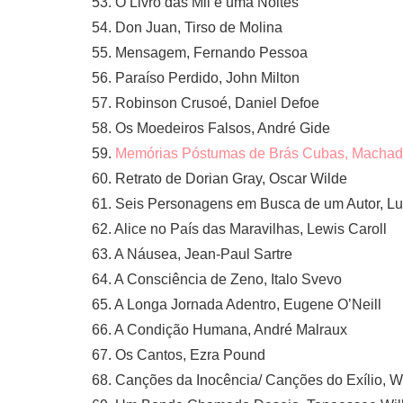
53. O Livro das Mil e uma Noites
54. Don Juan, Tirso de Molina
55. Mensagem, Fernando Pessoa
56. Paraíso Perdido, John Milton
57. Robinson Crusoé, Daniel Defoe
58. Os Moedeiros Falsos, André Gide
59.
Memórias Póstumas de Brás Cubas, Machad
60. Retrato de Dorian Gray, Oscar Wilde
61. Seis Personagens em Busca de um Autor, Lui
62. Alice no País das Maravilhas, Lewis Caroll
63. A Náusea, Jean-Paul Sartre
64. A Consciência de Zeno, Italo Svevo
65. A Longa Jornada Adentro, Eugene O’Neill
66. A Condição Humana, André Malraux
67. Os Cantos, Ezra Pound
68. Canções da Inocência/ Canções do Exílio, W