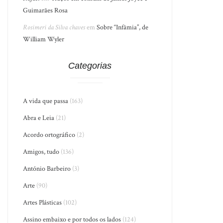
Guimarães Rosa
Rosimeri da Silva chaves
em
Sobre “Infâmia”, de
William Wyler
Categorias
A vida que passa
(163)
Abra e Leia
(21)
Acordo ortográfico
(2)
Amigos, tudo
(136)
António Barbeiro
(3)
Arte
(90)
Artes Plásticas
(102)
Assino embaixo e por todos os lados
(124)