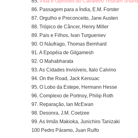
85.
Vida e Opiniões do Cavaleiro Tristram Shan
86. Passagem para a Índia, E.M. Forster
87. Orgulho e Preconceito, Jane Austen
88. Trópico de Câncer, Henry Miller
89. Pais e Filhos, Ivan Turgueniev
90. O Náufrago, Thomas Bernhard
91. A Epopéia de Gilgamesh
92. O Mahabharata
93. As Cidades Invisíveis, Italo Calvino
94. On the Road, Jack Kerouac
95. O Lobo da Estepe, Hermann Hesse
96. Complexo de Portnoy, Philip Roth
97. Reparação, Ian McEwan
98. Desonra, J.M. Coetzee
99. As Irmãs Makioka, Junichiro Tanizaki
100 Pedro Páramo, Juan Rulfo