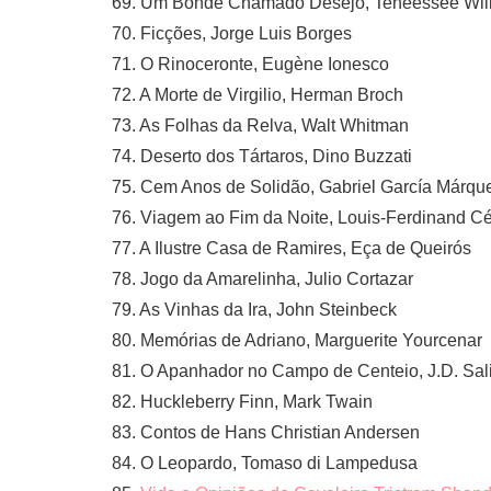
69. Um Bonde Chamado Desejo, Teneessee Wil
70. Ficções, Jorge Luis Borges
71. O Rinoceronte, Eugène Ionesco
72. A Morte de Virgilio, Herman Broch
73. As Folhas da Relva, Walt Whitman
74. Deserto dos Tártaros, Dino Buzzati
75. Cem Anos de Solidão, Gabriel García Márqu
76. Viagem ao Fim da Noite, Louis-Ferdinand Cé
77. A Ilustre Casa de Ramires, Eça de Queirós
78. Jogo da Amarelinha, Julio Cortazar
79. As Vinhas da Ira, John Steinbeck
80. Memórias de Adriano, Marguerite Yourcenar
81. O Apanhador no Campo de Centeio, J.D. Sal
82. Huckleberry Finn, Mark Twain
83. Contos de Hans Christian Andersen
84. O Leopardo, Tomaso di Lampedusa