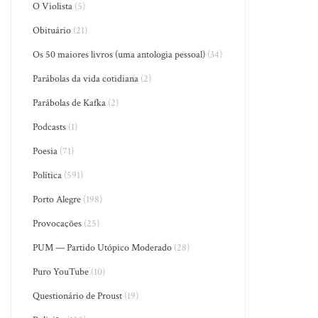
O Violista
(5)
Obituário
(21)
Os 50 maiores livros (uma antologia pessoal)
(34)
Parábolas da vida cotidiana
(2)
Parábolas de Kafka
(2)
Podcasts
(1)
Poesia
(71)
Política
(591)
Porto Alegre
(198)
Provocações
(25)
PUM — Partido Utópico Moderado
(28)
Puro YouTube
(10)
Questionário de Proust
(19)