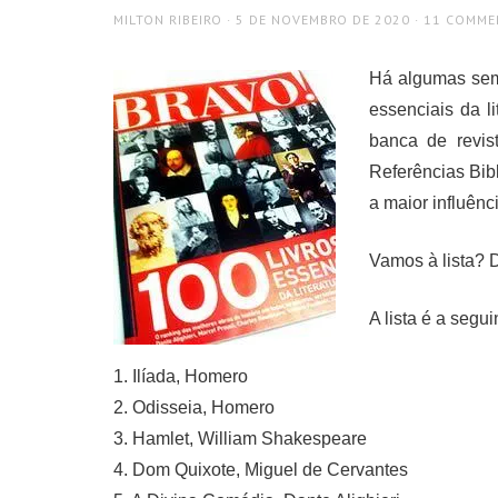
AUTHOR
POSTED
MILTON RIBEIRO
5 DE NOVEMBRO DE 2020
11 COMME
ON
Há algumas seman
essenciais da l
banca de revis
Referências Bib
a maior influênc
Vamos à lista? D
A lista é a segui
1. Ilíada, Homero
2. Odisseia, Homero
3. Hamlet, William Shakespeare
4. Dom Quixote, Miguel de Cervantes