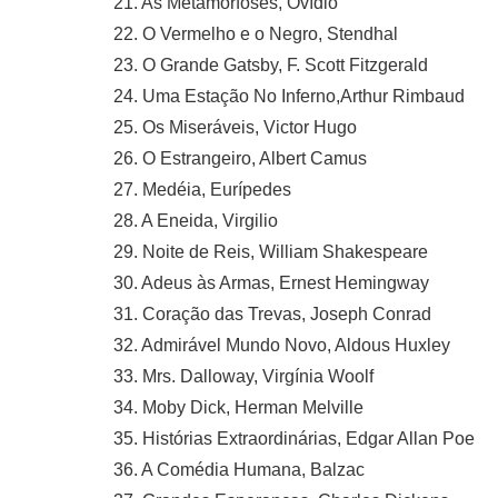
21. As Metamorfoses, Ovídio
22. O Vermelho e o Negro, Stendhal
23. O Grande Gatsby, F. Scott Fitzgerald
24. Uma Estação No Inferno,Arthur Rimbaud
25. Os Miseráveis, Victor Hugo
26. O Estrangeiro, Albert Camus
27. Medéia, Eurípedes
28. A Eneida, Virgilio
29. Noite de Reis, William Shakespeare
30. Adeus às Armas, Ernest Hemingway
31. Coração das Trevas, Joseph Conrad
32. Admirável Mundo Novo, Aldous Huxley
33. Mrs. Dalloway, Virgínia Woolf
34. Moby Dick, Herman Melville
35. Histórias Extraordinárias, Edgar Allan Poe
36. A Comédia Humana, Balzac