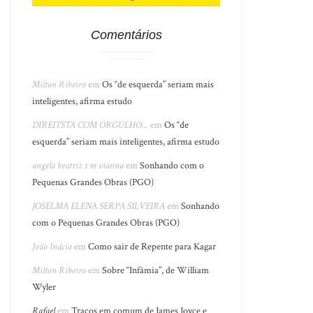
Comentários
Milton Ribeiro
em
Os “de esquerda” seriam mais
inteligentes, afirma estudo
DIREITSTA COM ORGULHO...
em
Os “de
esquerda” seriam mais inteligentes, afirma estudo
angela beatriz s m vianna
em
Sonhando com o
Pequenas Grandes Obras (PGO)
JOSELMA ELENA SERPA SILVEIRA
em
Sonhando
com o Pequenas Grandes Obras (PGO)
João Inácio
em
Como sair de Repente para Kagar
Milton Ribeiro
em
Sobre “Infâmia”, de William
Wyler
Rafael
em
Traços em comum de James Joyce e