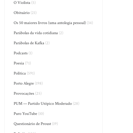
O Violista
(5)
Obituário
(21)
Os 50 maiores livros (uma antologia pessoal)
(34)
Parábolas da vida cotidiana
(2)
Parábolas de Kafka
(2)
Podcasts
(1)
Poesia
(71)
Política
(591)
Porto Alegre
(198)
Provocações
(25)
PUM — Partido Utópico Moderado
(28)
Puro YouTube
(10)
Questionário de Proust
(19)