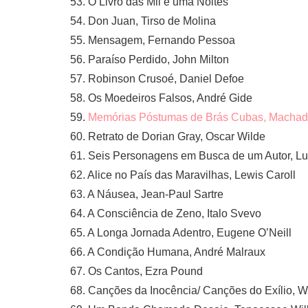
53. O Livro das Mil e uma Noites
54. Don Juan, Tirso de Molina
55. Mensagem, Fernando Pessoa
56. Paraíso Perdido, John Milton
57. Robinson Crusoé, Daniel Defoe
58. Os Moedeiros Falsos, André Gide
59.
Memórias Póstumas de Brás Cubas, Machad
60. Retrato de Dorian Gray, Oscar Wilde
61. Seis Personagens em Busca de um Autor, Lui
62. Alice no País das Maravilhas, Lewis Caroll
63. A Náusea, Jean-Paul Sartre
64. A Consciência de Zeno, Italo Svevo
65. A Longa Jornada Adentro, Eugene O’Neill
66. A Condição Humana, André Malraux
67. Os Cantos, Ezra Pound
68. Canções da Inocência/ Canções do Exílio, W