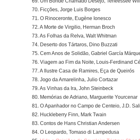
69. Um Bonde Chamado Desejo, Teneessee Wil
70. Ficções, Jorge Luis Borges
71. O Rinoceronte, Eugène Ionesco
72. A Morte de Virgilio, Herman Broch
73. As Folhas da Relva, Walt Whitman
74. Deserto dos Tártaros, Dino Buzzati
75. Cem Anos de Solidão, Gabriel García Márqu
76. Viagem ao Fim da Noite, Louis-Ferdinand Cé
77. A Ilustre Casa de Ramires, Eça de Queirós
78. Jogo da Amarelinha, Julio Cortazar
79. As Vinhas da Ira, John Steinbeck
80. Memórias de Adriano, Marguerite Yourcenar
81. O Apanhador no Campo de Centeio, J.D. Sal
82. Huckleberry Finn, Mark Twain
83. Contos de Hans Christian Andersen
84. O Leopardo, Tomaso di Lampedusa