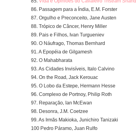
85.
Vida e Opiniões do Cavaleiro Tristram Shan
86. Passagem para a Índia, E.M. Forster
87. Orgulho e Preconceito, Jane Austen
88. Trópico de Câncer, Henry Miller
89. Pais e Filhos, Ivan Turgueniev
90. O Náufrago, Thomas Bernhard
91. A Epopéia de Gilgamesh
92. O Mahabharata
93. As Cidades Invisíveis, Italo Calvino
94. On the Road, Jack Kerouac
95. O Lobo da Estepe, Hermann Hesse
96. Complexo de Portnoy, Philip Roth
97. Reparação, Ian McEwan
98. Desonra, J.M. Coetzee
99. As Irmãs Makioka, Junichiro Tanizaki
100 Pedro Páramo, Juan Rulfo