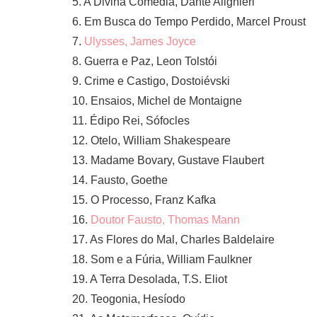
5. A Divina Comédia, Dante Alighieri
6. Em Busca do Tempo Perdido, Marcel Proust
7.
Ulysses, James Joyce
8. Guerra e Paz, Leon Tolstói
9. Crime e Castigo, Dostoiévski
10. Ensaios, Michel de Montaigne
11. Édipo Rei, Sófocles
12. Otelo, William Shakespeare
13. Madame Bovary, Gustave Flaubert
14. Fausto, Goethe
15. O Processo, Franz Kafka
16.
Doutor Fausto, Thomas Mann
17. As Flores do Mal, Charles Baldelaire
18. Som e a Fúria, William Faulkner
19. A Terra Desolada, T.S. Eliot
20. Teogonia, Hesíodo