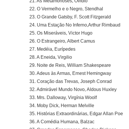
21. As Metamorfoses, Ovídio
22. O Vermelho e o Negro, Stendhal
23. O Grande Gatsby, F. Scott Fitzgerald
24. Uma Estação No Inferno,Arthur Rimbaud
25. Os Miseráveis, Victor Hugo
26. O Estrangeiro, Albert Camus
27. Medéia, Eurípedes
28. A Eneida, Virgilio
29. Noite de Reis, William Shakespeare
30. Adeus às Armas, Ernest Hemingway
31. Coração das Trevas, Joseph Conrad
32. Admirável Mundo Novo, Aldous Huxley
33. Mrs. Dalloway, Virgínia Woolf
34. Moby Dick, Herman Melville
35. Histórias Extraordinárias, Edgar Allan Poe
36. A Comédia Humana, Balzac