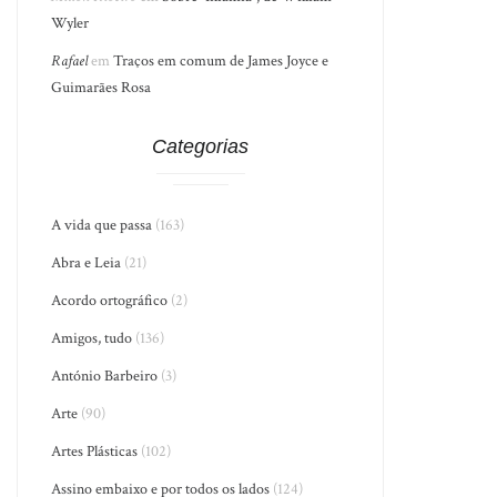
Wyler
Rafael
em
Traços em comum de James Joyce e
Guimarães Rosa
Categorias
A vida que passa
(163)
Abra e Leia
(21)
Acordo ortográfico
(2)
Amigos, tudo
(136)
António Barbeiro
(3)
Arte
(90)
Artes Plásticas
(102)
Assino embaixo e por todos os lados
(124)