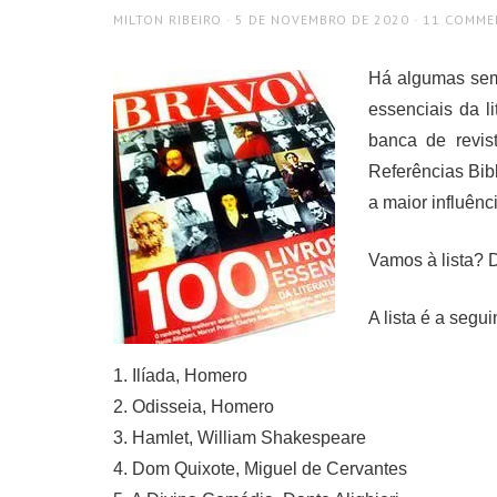
AUTHOR
POSTED
MILTON RIBEIRO
5 DE NOVEMBRO DE 2020
11 COMME
ON
Há algumas seman
essenciais da l
banca de revis
Referências Bib
a maior influênc
Vamos à lista? D
A lista é a segui
1. Ilíada, Homero
2. Odisseia, Homero
3. Hamlet, William Shakespeare
4. Dom Quixote, Miguel de Cervantes