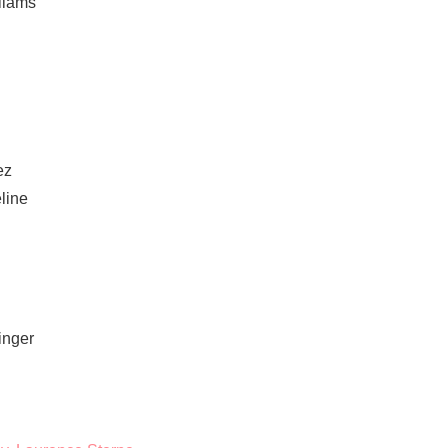
liams
ez
line
inger