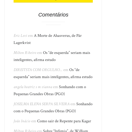
Comentários
Eric Levi
em
A Morte de Ahasverus, de Pär
Lagerkvist
Milton Ribeiro
em
Os “de esquerda” seriam mais
inteligentes, afirma estudo
DIREITSTA COM ORGULHO...
em
Os “de
esquerda” seriam mais inteligentes, afirma estudo
angela beatriz s m vianna
em
Sonhando com o
Pequenas Grandes Obras (PGO)
JOSELMA ELENA SERPA SILVEIRA
em
Sonhando
com o Pequenas Grandes Obras (PGO)
João Inácio
em
Como sair de Repente para Kagar
Milton Ribeiro
em
Sobre “Infâmia”, de William