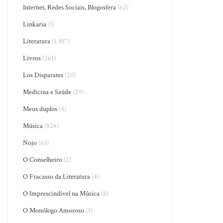
Internet, Redes Sociais, Blogosfera
(62)
Linkaria
(1)
Literatura
(1.307)
Livros
(261)
Los Disparates
(20)
Medicina e Saúde
(29)
Meus duplos
(4)
Música
(826)
Nojo
(63)
O Conselheiro
(2)
O Fracasso da Literatura
(4)
O Imprescindível na Música
(8)
O Monólogo Amoroso
(3)