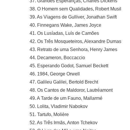
37. Grandes Esperanças, Charles Dickens
38. O Homem sem Qualidades, Robert Musil
39. As Viagens de Gulliver, Jonathan Swift
40. Finnegans Wake, James Joyce
41. Os Lusíadas, Luís de Camões
42. Os Três Mosqueteiros, Alexandre Dumas
43. Retrato de uma Senhora, Henry James
44. Decameron, Boccaccio
45. Esperando Godot, Samuel Beckett
46. 1984, George Orwell
47. Galileu Galilei, Bertold Brecht
48. Os Cantos de Maldoror, Lautréamont
49. A Tarde de um Fauno, Mallarmé
50. Lolita, Vladimir Nabokov
51. Tartufo, Molière
52. As Três Irmãs, Anton Tchekov