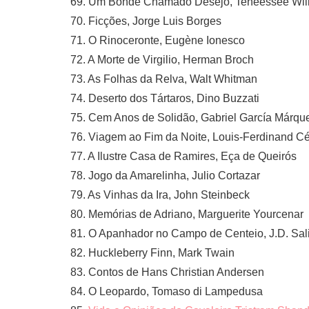
69. Um Bonde Chamado Desejo, Teneessee Wil
70. Ficções, Jorge Luis Borges
71. O Rinoceronte, Eugène Ionesco
72. A Morte de Virgilio, Herman Broch
73. As Folhas da Relva, Walt Whitman
74. Deserto dos Tártaros, Dino Buzzati
75. Cem Anos de Solidão, Gabriel García Márqu
76. Viagem ao Fim da Noite, Louis-Ferdinand Cé
77. A Ilustre Casa de Ramires, Eça de Queirós
78. Jogo da Amarelinha, Julio Cortazar
79. As Vinhas da Ira, John Steinbeck
80. Memórias de Adriano, Marguerite Yourcenar
81. O Apanhador no Campo de Centeio, J.D. Sal
82. Huckleberry Finn, Mark Twain
83. Contos de Hans Christian Andersen
84. O Leopardo, Tomaso di Lampedusa