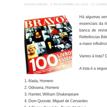
AUTHOR
POSTED
MILTON RIBEIRO
5 DE NOVEMBRO DE 2020
11 COMME
ON
Há algumas seman
essenciais da l
banca de revis
Referências Bib
a maior influênc
Vamos à lista? D
A lista é a segui
1. Ilíada, Homero
2. Odisseia, Homero
3. Hamlet, William Shakespeare
4. Dom Quixote, Miguel de Cervantes