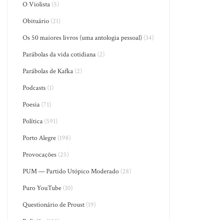
O Violista
(5)
Obituário
(21)
Os 50 maiores livros (uma antologia pessoal)
(34)
Parábolas da vida cotidiana
(2)
Parábolas de Kafka
(2)
Podcasts
(1)
Poesia
(71)
Política
(591)
Porto Alegre
(198)
Provocações
(25)
PUM — Partido Utópico Moderado
(28)
Puro YouTube
(10)
Questionário de Proust
(19)