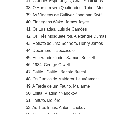
37. Grandes Esperanças, Charles Dickens
38. O Homem sem Qualidades, Robert Musil
39. As Viagens de Gulliver, Jonathan Swift
40. Finnegans Wake, James Joyce
41. Os Lusíadas, Luís de Camões
42. Os Três Mosqueteiros, Alexandre Dumas
43. Retrato de uma Senhora, Henry James
44. Decameron, Boccaccio
45. Esperando Godot, Samuel Beckett
46. 1984, George Orwell
47. Galileu Galilei, Bertold Brecht
48. Os Cantos de Maldoror, Lautréamont
49. A Tarde de um Fauno, Mallarmé
50. Lolita, Vladimir Nabokov
51. Tartufo, Molière
52. As Três Irmãs, Anton Tchekov