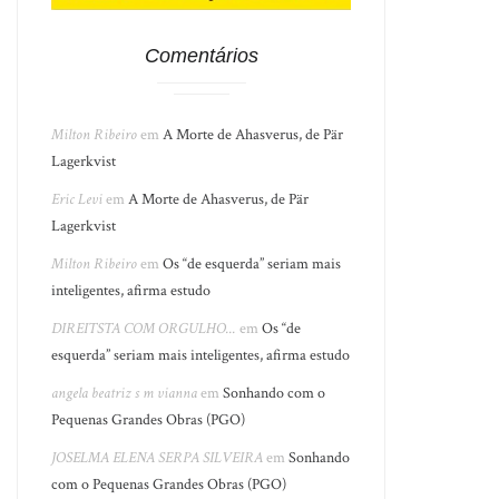
Comentários
Milton Ribeiro
em
A Morte de Ahasverus, de Pär
Lagerkvist
Eric Levi
em
A Morte de Ahasverus, de Pär
Lagerkvist
Milton Ribeiro
em
Os “de esquerda” seriam mais
inteligentes, afirma estudo
DIREITSTA COM ORGULHO...
em
Os “de
esquerda” seriam mais inteligentes, afirma estudo
angela beatriz s m vianna
em
Sonhando com o
Pequenas Grandes Obras (PGO)
JOSELMA ELENA SERPA SILVEIRA
em
Sonhando
com o Pequenas Grandes Obras (PGO)