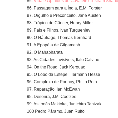
85.
Vida e Opiniões do Cavaleiro Tristram Shan
86. Passagem para a Índia, E.M. Forster
87. Orgulho e Preconceito, Jane Austen
88. Trópico de Câncer, Henry Miller
89. Pais e Filhos, Ivan Turgueniev
90. O Náufrago, Thomas Bernhard
91. A Epopéia de Gilgamesh
92. O Mahabharata
93. As Cidades Invisíveis, Italo Calvino
94. On the Road, Jack Kerouac
95. O Lobo da Estepe, Hermann Hesse
96. Complexo de Portnoy, Philip Roth
97. Reparação, Ian McEwan
98. Desonra, J.M. Coetzee
99. As Irmãs Makioka, Junichiro Tanizaki
100 Pedro Páramo, Juan Rulfo