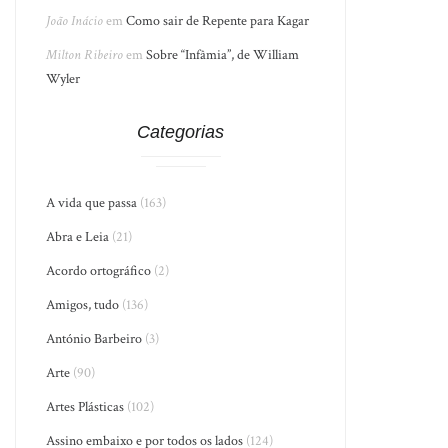
João Inácio
em
Como sair de Repente para Kagar
Milton Ribeiro
em
Sobre “Infâmia”, de William
Wyler
Categorias
A vida que passa
(163)
Abra e Leia
(21)
Acordo ortográfico
(2)
Amigos, tudo
(136)
António Barbeiro
(3)
Arte
(90)
Artes Plásticas
(102)
Assino embaixo e por todos os lados
(124)