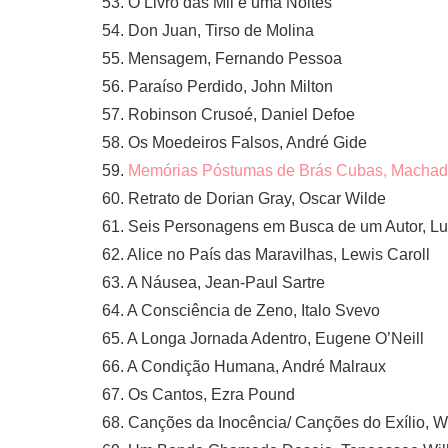
53. O Livro das Mil e uma Noites
54. Don Juan, Tirso de Molina
55. Mensagem, Fernando Pessoa
56. Paraíso Perdido, John Milton
57. Robinson Crusoé, Daniel Defoe
58. Os Moedeiros Falsos, André Gide
59.
Memórias Póstumas de Brás Cubas, Machad
60. Retrato de Dorian Gray, Oscar Wilde
61. Seis Personagens em Busca de um Autor, Lui
62. Alice no País das Maravilhas, Lewis Caroll
63. A Náusea, Jean-Paul Sartre
64. A Consciência de Zeno, Italo Svevo
65. A Longa Jornada Adentro, Eugene O’Neill
66. A Condição Humana, André Malraux
67. Os Cantos, Ezra Pound
68. Canções da Inocência/ Canções do Exílio, W