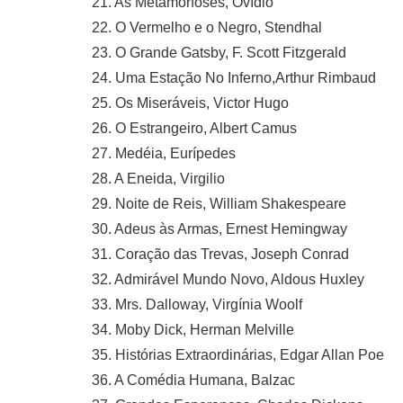
21. As Metamorfoses, Ovídio
22. O Vermelho e o Negro, Stendhal
23. O Grande Gatsby, F. Scott Fitzgerald
24. Uma Estação No Inferno,Arthur Rimbaud
25. Os Miseráveis, Victor Hugo
26. O Estrangeiro, Albert Camus
27. Medéia, Eurípedes
28. A Eneida, Virgilio
29. Noite de Reis, William Shakespeare
30. Adeus às Armas, Ernest Hemingway
31. Coração das Trevas, Joseph Conrad
32. Admirável Mundo Novo, Aldous Huxley
33. Mrs. Dalloway, Virgínia Woolf
34. Moby Dick, Herman Melville
35. Histórias Extraordinárias, Edgar Allan Poe
36. A Comédia Humana, Balzac