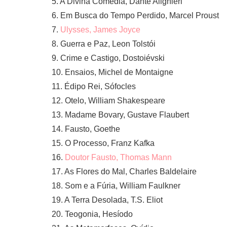
5. A Divina Comédia, Dante Alighieri
6. Em Busca do Tempo Perdido, Marcel Proust
7.
Ulysses, James Joyce
8. Guerra e Paz, Leon Tolstói
9. Crime e Castigo, Dostoiévski
10. Ensaios, Michel de Montaigne
11. Édipo Rei, Sófocles
12. Otelo, William Shakespeare
13. Madame Bovary, Gustave Flaubert
14. Fausto, Goethe
15. O Processo, Franz Kafka
16.
Doutor Fausto, Thomas Mann
17. As Flores do Mal, Charles Baldelaire
18. Som e a Fúria, William Faulkner
19. A Terra Desolada, T.S. Eliot
20. Teogonia, Hesíodo