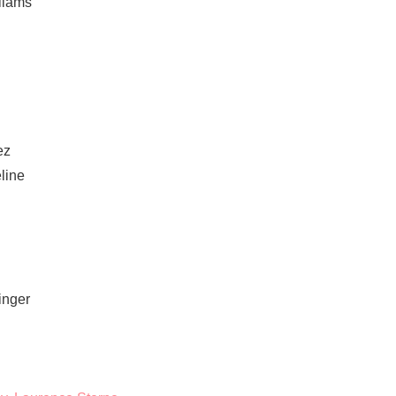
liams
ez
line
inger