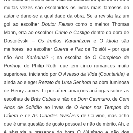
muitas vezes são escolhidos os livros mais famosos do
autor e dane-se a qualidade da obra. Se a revista faz um
gol ao escolher
Doutor Fausto
como o melhor Thomas
Mann, erra ao escolher
Crime e Castigo
dentro da obra de
Dostoiévski –
Os Irmãos Karamázovi
e
O Idiota
são
melhores; ao escolher
Guerra e Paz
de Tolstói – por que
não
Ana Karênina
? -; na escolha de
O Complexo de
Portnoy
, de Philip Roth; que tem cinco romances muito
superiores, iniciando por
O Avesso da Vida (Counterlife)
e
ainda ao eleger
Retrato de Uma Senhora
na obra luminosa
de Henry James. Li por aí reclamações análogas sobre as
escolhas de
Brás Cubas
e não de
Dom Casmurro
, de
Cem
Anos de Solidão
ao invés de
O Amor nos Tempos do
Cólera
e de
As Cidades Invisíveis
de Calvino, mas acho
que é uma questão de gosto pessoal e não de mérito. Ah, e
é absurda a presença do bom
O Náufrago
e não dos