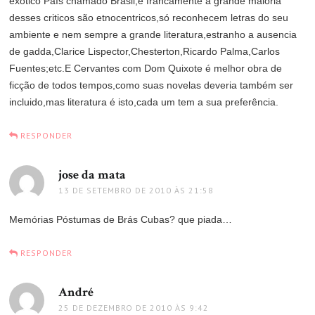
exótico País chamado Brasil,e francamente a grande maioria
desses criticos são etnocentricos,só reconhecem letras do seu
ambiente e nem sempre a grande literatura,estranho a ausencia
de gadda,Clarice Lispector,Chesterton,Ricardo Palma,Carlos
Fuentes;etc.E Cervantes com Dom Quixote é melhor obra de
ficção de todos tempos,como suas novelas deveria também ser
incluido,mas literatura é isto,cada um tem a sua preferência.
RESPONDER
jose da mata
disse:
13 DE SETEMBRO DE 2010 ÀS 21:58
Memórias Póstumas de Brás Cubas? que piada…
RESPONDER
André
disse:
25 DE DEZEMBRO DE 2010 ÀS 9:42