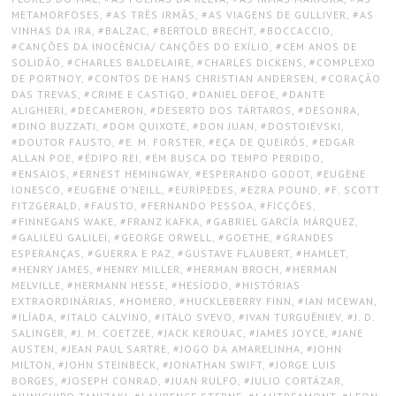
METAMORFOSES
,
AS TRÊS IRMÃS
,
AS VIAGENS DE GULLIVER
,
AS
VINHAS DA IRA
,
BALZAC
,
BERTOLD BRECHT
,
BOCCACCIO
,
CANÇÕES DA INOCÊNCIA/ CANÇÕES DO EXÍLIO
,
CEM ANOS DE
SOLIDÃO
,
CHARLES BALDELAIRE
,
CHARLES DICKENS
,
COMPLEXO
DE PORTNOY
,
CONTOS DE HANS CHRISTIAN ANDERSEN
,
CORAÇÃO
DAS TREVAS
,
CRIME E CASTIGO
,
DANIEL DEFOE
,
DANTE
ALIGHIERI
,
DECAMERON
,
DESERTO DOS TÁRTAROS
,
DESONRA
,
DINO BUZZATI
,
DOM QUIXOTE
,
DON JUAN
,
DOSTOIÉVSKI
,
DOUTOR FAUSTO
,
E. M. FORSTER
,
EÇA DE QUEIRÓS
,
EDGAR
ALLAN POE
,
ÉDIPO REI
,
EM BUSCA DO TEMPO PERDIDO
,
ENSAIOS
,
ERNEST HEMINGWAY
,
ESPERANDO GODOT
,
EUGÈNE
IONESCO
,
EUGENE O’NEILL
,
EURÍPEDES
,
EZRA POUND
,
F. SCOTT
FITZGERALD
,
FAUSTO
,
FERNANDO PESSOA
,
FICÇÕES
,
FINNEGANS WAKE
,
FRANZ KAFKA
,
GABRIEL GARCÍA MÁRQUEZ
,
GALILEU GALILEI
,
GEORGE ORWELL
,
GOETHE
,
GRANDES
ESPERANÇAS
,
GUERRA E PAZ
,
GUSTAVE FLAUBERT
,
HAMLET
,
HENRY JAMES
,
HENRY MILLER
,
HERMAN BROCH
,
HERMAN
MELVILLE
,
HERMANN HESSE
,
HESÍODO
,
HISTÓRIAS
EXTRAORDINÁRIAS
,
HOMERO
,
HUCKLEBERRY FINN
,
IAN MCEWAN
,
ILÍADA
,
ITALO CALVINO
,
ITALO SVEVO
,
IVAN TURGUÊNIEV
,
J. D.
SALINGER
,
J. M. COETZEE
,
JACK KEROUAC
,
JAMES JOYCE
,
JANE
AUSTEN
,
JEAN PAUL SARTRE
,
JOGO DA AMARELINHA
,
JOHN
MILTON
,
JOHN STEINBECK
,
JONATHAN SWIFT
,
JORGE LUIS
BORGES
,
JOSEPH CONRAD
,
JUAN RULFO
,
JULIO CORTÁZAR
,