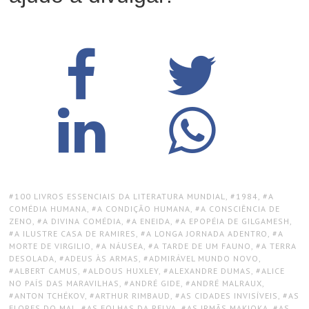
TAGS:
100 LIVROS ESSENCIAIS DA LITERATURA MUNDIAL
,
1984
,
A
COMÉDIA HUMANA
,
A CONDIÇÃO HUMANA
,
A CONSCIÊNCIA DE
ZENO
,
A DIVINA COMÉDIA
,
A ENEIDA
,
A EPOPÉIA DE GILGAMESH
,
A ILUSTRE CASA DE RAMIRES
,
A LONGA JORNADA ADENTRO
,
A
MORTE DE VIRGILIO
,
A NÁUSEA
,
A TARDE DE UM FAUNO
,
A TERRA
DESOLADA
,
ADEUS ÀS ARMAS
,
ADMIRÁVEL MUNDO NOVO
,
ALBERT CAMUS
,
ALDOUS HUXLEY
,
ALEXANDRE DUMAS
,
ALICE
NO PAÍS DAS MARAVILHAS
,
ANDRÉ GIDE
,
ANDRÉ MALRAUX
,
ANTON TCHÉKOV
,
ARTHUR RIMBAUD
,
AS CIDADES INVISÍVEIS
,
AS
FLORES DO MAL
,
AS FOLHAS DA RELVA
,
AS IRMÃS MAKIOKA
,
AS