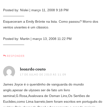
Posted by: Níslei | março 11, 2008 9:18 PM
——————-
Esqueceram a Emily Brönte na lista. Como passou? Morro dos
ventos uivantes é um clássico.
Posted by: Martin | março 13, 2008 11:22 PM
——————-
RESPONDER
leonrdo couto
disse:
17 DE JULHO DE 2010 ÀS 11:09
James Joyce é o queridinho de vanguarda do mundo
anglo,apesar de ulysses ser de fato um livro
seminal,G.Rosa,Avalovara de Osman Lins,Os Sertões de
Euclides,como Lima barreto,bem foram escritos em português do