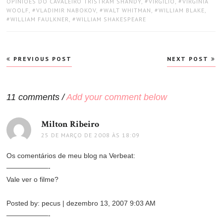
OPINIÕES DO CAVALEIRO TRISTRAM SHANDY
,
VIRGÍLIO
,
VIRGINIA
WOOLF
,
VLADIMIR NABOKOV
,
WALT WHITMAN
,
WILLIAM BLAKE
,
WILLIAM FAULKNER
,
WILLIAM SHAKESPEARE
Navegação
PREVIOUS POST
NEXT POST
de
Post
11 comments /
Add your comment below
Milton Ribeiro
disse:
25 DE MARÇO DE 2008 ÀS 18:09
Os comentários de meu blog na Verbeat:
——————-
Vale ver o filme?
Posted by: pecus | dezembro 13, 2007 9:03 AM
——————-