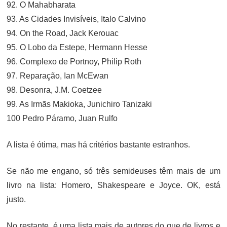
92. O Mahabharata
93. As Cidades Invisíveis, Italo Calvino
94. On the Road, Jack Kerouac
95. O Lobo da Estepe, Hermann Hesse
96. Complexo de Portnoy, Philip Roth
97. Reparação, Ian McEwan
98. Desonra, J.M. Coetzee
99. As Irmãs Makioka, Junichiro Tanizaki
100 Pedro Páramo, Juan Rulfo
A lista é ótima, mas há critérios bastante estranhos.
Se não me engano, só três semideuses têm mais de um
livro na lista: Homero, Shakespeare e Joyce. OK, está
justo.
No restante, é uma lista mais de autores do que de livros e