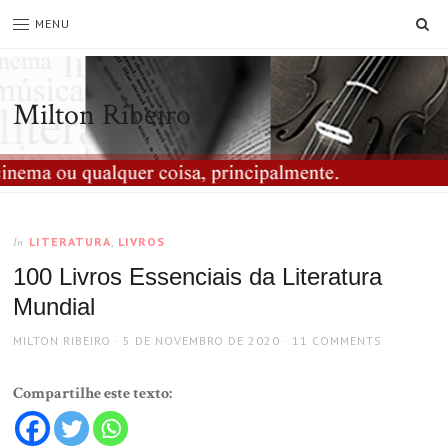
SE
MENU
Milton Ribeiro
LITERATURA
,
LIVROS
In
100 Livros Essenciais da Literatura
Mundial
AUTHOR
POSTED
MILTON RIBEIRO
5 DE NOVEMBRO DE 2020
11 COMMENTS
ON
Compartilhe este texto: