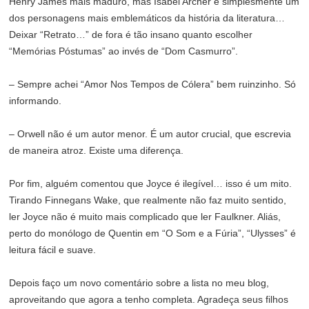
Henry James mais maduro, mas Isabel Archer é simplesmente um
dos personagens mais emblemáticos da história da literatura…
Deixar “Retrato…” de fora é tão insano quanto escolher
“Memórias Póstumas” ao invés de “Dom Casmurro”.
– Sempre achei “Amor Nos Tempos de Cólera” bem ruinzinho. Só
informando.
– Orwell não é um autor menor. É um autor crucial, que escrevia
de maneira atroz. Existe uma diferença.
Por fim, alguém comentou que Joyce é ilegível… isso é um mito.
Tirando Finnegans Wake, que realmente não faz muito sentido,
ler Joyce não é muito mais complicado que ler Faulkner. Aliás,
perto do monólogo de Quentin em “O Som e a Fúria”, “Ulysses” é
leitura fácil e suave.
Depois faço um novo comentário sobre a lista no meu blog,
aproveitando que agora a tenho completa. Agradeça seus filhos