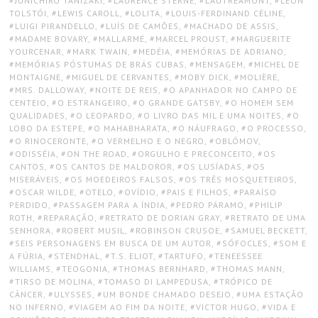
JUNICHIRO TANIZAKI
,
LAURENCE STERNE
,
LAUTRÉAMONT
,
LEON
TOLSTÓI
,
LEWIS CAROLL
,
LOLITA
,
LOUIS-FERDINAND CÉLINE
,
LUIGI PIRANDELLO
,
LUÍS DE CAMÕES
,
MACHADO DE ASSIS
,
MADAME BOVARY
,
MALLARMÉ
,
MARCEL PROUST
,
MARGUERITE
YOURCENAR
,
MARK TWAIN
,
MEDÉIA
,
MEMÓRIAS DE ADRIANO
,
MEMÓRIAS PÓSTUMAS DE BRÁS CUBAS
,
MENSAGEM
,
MICHEL DE
MONTAIGNE
,
MIGUEL DE CERVANTES
,
MOBY DICK
,
MOLIÈRE
,
MRS. DALLOWAY
,
NOITE DE REIS
,
O APANHADOR NO CAMPO DE
CENTEIO
,
O ESTRANGEIRO
,
O GRANDE GATSBY
,
O HOMEM SEM
QUALIDADES
,
O LEOPARDO
,
O LIVRO DAS MIL E UMA NOITES
,
O
LOBO DA ESTEPE
,
O MAHABHARATA
,
O NÁUFRAGO
,
O PROCESSO
,
O RINOCERONTE
,
O VERMELHO E O NEGRO
,
OBLÓMOV
,
ODISSÉIA
,
ON THE ROAD
,
ORGULHO E PRECONCEITO
,
OS
CANTOS
,
OS CANTOS DE MALDOROR
,
OS LUSÍADAS
,
OS
MISERÁVEIS
,
OS MOEDEIROS FALSOS
,
OS TRÊS MOSQUETEIROS
,
OSCAR WILDE
,
OTELO
,
OVÍDIO
,
PAIS E FILHOS
,
PARAÍSO
PERDIDO
,
PASSAGEM PARA A ÍNDIA
,
PEDRO PÁRAMO
,
PHILIP
ROTH
,
REPARAÇÃO
,
RETRATO DE DORIAN GRAY
,
RETRATO DE UMA
SENHORA
,
ROBERT MUSIL
,
ROBINSON CRUSOE
,
SAMUEL BECKETT
,
SEIS PERSONAGENS EM BUSCA DE UM AUTOR
,
SÓFOCLES
,
SOM E
A FÚRIA
,
STENDHAL
,
T.S. ELIOT
,
TARTUFO
,
TENEESSEE
WILLIAMS
,
TEOGONIA
,
THOMAS BERNHARD
,
THOMAS MANN
,
TIRSO DE MOLINA
,
TOMASO DI LAMPEDUSA
,
TRÓPICO DE
CÂNCER
,
ULYSSES
,
UM BONDE CHAMADO DESEJO
,
UMA ESTAÇÃO
NO INFERNO
,
VIAGEM AO FIM DA NOITE
,
VICTOR HUGO
,
VIDA E