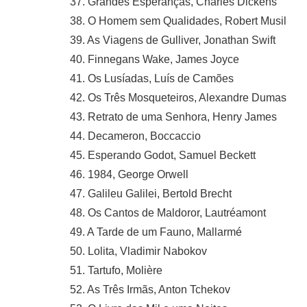
37. Grandes Esperanças, Charles Dickens
38. O Homem sem Qualidades, Robert Musil
39. As Viagens de Gulliver, Jonathan Swift
40. Finnegans Wake, James Joyce
41. Os Lusíadas, Luís de Camões
42. Os Três Mosqueteiros, Alexandre Dumas
43. Retrato de uma Senhora, Henry James
44. Decameron, Boccaccio
45. Esperando Godot, Samuel Beckett
46. 1984, George Orwell
47. Galileu Galilei, Bertold Brecht
48. Os Cantos de Maldoror, Lautréamont
49. A Tarde de um Fauno, Mallarmé
50. Lolita, Vladimir Nabokov
51. Tartufo, Molière
52. As Três Irmãs, Anton Tchekov