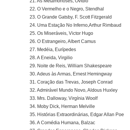
21. As Metamorfoses, Ovídio
22. O Vermelho e o Negro, Stendhal
23. O Grande Gatsby, F. Scott Fitzgerald
24. Uma Estação No Inferno,Arthur Rimbaud
25. Os Miseráveis, Victor Hugo
26. O Estrangeiro, Albert Camus
27. Medéia, Eurípedes
28. A Eneida, Virgilio
29. Noite de Reis, William Shakespeare
30. Adeus às Armas, Ernest Hemingway
31. Coração das Trevas, Joseph Conrad
32. Admirável Mundo Novo, Aldous Huxley
33. Mrs. Dalloway, Virgínia Woolf
34. Moby Dick, Herman Melville
35. Histórias Extraordinárias, Edgar Allan Poe
36. A Comédia Humana, Balzac