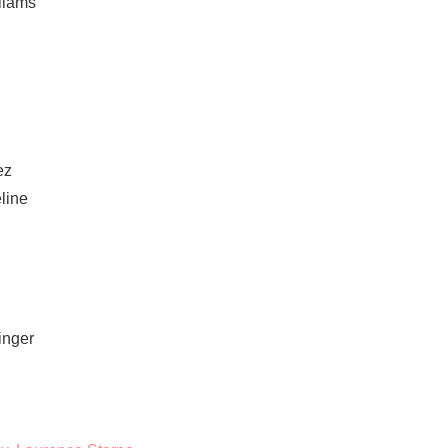
liams
ez
line
inger