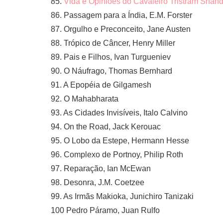
85.
Vida e Opiniões do Cavaleiro Tristram Shan
86. Passagem para a Índia, E.M. Forster
87. Orgulho e Preconceito, Jane Austen
88. Trópico de Câncer, Henry Miller
89. Pais e Filhos, Ivan Turgueniev
90. O Náufrago, Thomas Bernhard
91. A Epopéia de Gilgamesh
92. O Mahabharata
93. As Cidades Invisíveis, Italo Calvino
94. On the Road, Jack Kerouac
95. O Lobo da Estepe, Hermann Hesse
96. Complexo de Portnoy, Philip Roth
97. Reparação, Ian McEwan
98. Desonra, J.M. Coetzee
99. As Irmãs Makioka, Junichiro Tanizaki
100 Pedro Páramo, Juan Rulfo