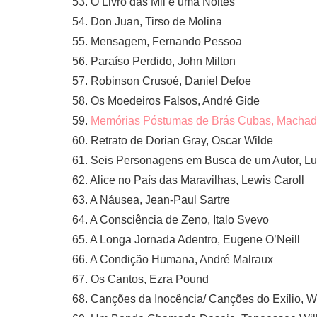
53. O Livro das Mil e uma Noites
54. Don Juan, Tirso de Molina
55. Mensagem, Fernando Pessoa
56. Paraíso Perdido, John Milton
57. Robinson Crusoé, Daniel Defoe
58. Os Moedeiros Falsos, André Gide
59.
Memórias Póstumas de Brás Cubas, Machad
60. Retrato de Dorian Gray, Oscar Wilde
61. Seis Personagens em Busca de um Autor, Lui
62. Alice no País das Maravilhas, Lewis Caroll
63. A Náusea, Jean-Paul Sartre
64. A Consciência de Zeno, Italo Svevo
65. A Longa Jornada Adentro, Eugene O’Neill
66. A Condição Humana, André Malraux
67. Os Cantos, Ezra Pound
68. Canções da Inocência/ Canções do Exílio, W