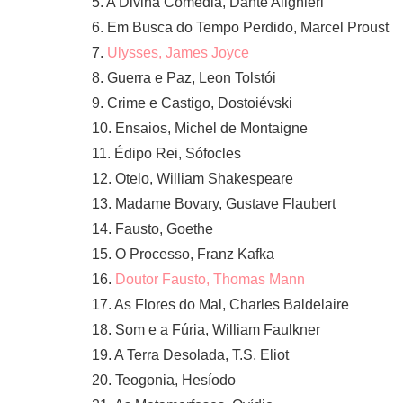
5. A Divina Comédia, Dante Alighieri
6. Em Busca do Tempo Perdido, Marcel Proust
7.
Ulysses, James Joyce
8. Guerra e Paz, Leon Tolstói
9. Crime e Castigo, Dostoiévski
10. Ensaios, Michel de Montaigne
11. Édipo Rei, Sófocles
12. Otelo, William Shakespeare
13. Madame Bovary, Gustave Flaubert
14. Fausto, Goethe
15. O Processo, Franz Kafka
16.
Doutor Fausto, Thomas Mann
17. As Flores do Mal, Charles Baldelaire
18. Som e a Fúria, William Faulkner
19. A Terra Desolada, T.S. Eliot
20. Teogonia, Hesíodo