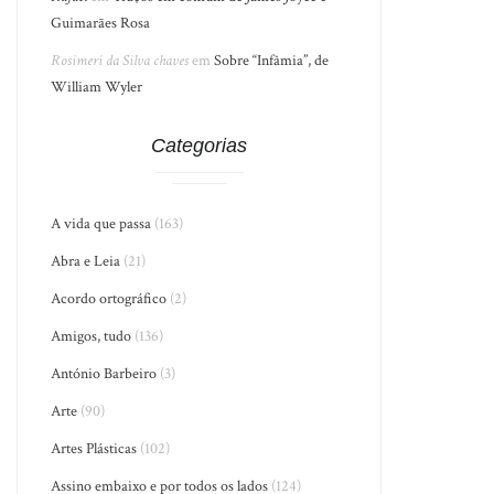
Guimarães Rosa
Rosimeri da Silva chaves
em
Sobre “Infâmia”, de
William Wyler
Categorias
A vida que passa
(163)
Abra e Leia
(21)
Acordo ortográfico
(2)
Amigos, tudo
(136)
António Barbeiro
(3)
Arte
(90)
Artes Plásticas
(102)
Assino embaixo e por todos os lados
(124)