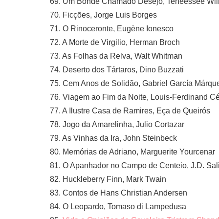
69. Um Bonde Chamado Desejo, Teneessee Wil
70. Ficções, Jorge Luis Borges
71. O Rinoceronte, Eugène Ionesco
72. A Morte de Virgilio, Herman Broch
73. As Folhas da Relva, Walt Whitman
74. Deserto dos Tártaros, Dino Buzzati
75. Cem Anos de Solidão, Gabriel García Márqu
76. Viagem ao Fim da Noite, Louis-Ferdinand Cé
77. A Ilustre Casa de Ramires, Eça de Queirós
78. Jogo da Amarelinha, Julio Cortazar
79. As Vinhas da Ira, John Steinbeck
80. Memórias de Adriano, Marguerite Yourcenar
81. O Apanhador no Campo de Centeio, J.D. Sal
82. Huckleberry Finn, Mark Twain
83. Contos de Hans Christian Andersen
84. O Leopardo, Tomaso di Lampedusa