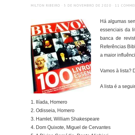
AUTHOR
POSTED
MILTON RIBEIRO
5 DE NOVEMBRO DE 2020
11 COMME
ON
Há algumas seman
essenciais da l
banca de revis
Referências Bib
a maior influênc
Vamos à lista? D
A lista é a segui
1. Ilíada, Homero
2. Odisseia, Homero
3. Hamlet, William Shakespeare
4. Dom Quixote, Miguel de Cervantes