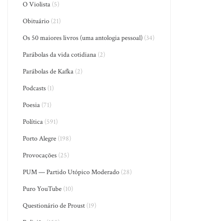
O Violista
(5)
Obituário
(21)
Os 50 maiores livros (uma antologia pessoal)
(34)
Parábolas da vida cotidiana
(2)
Parábolas de Kafka
(2)
Podcasts
(1)
Poesia
(71)
Política
(591)
Porto Alegre
(198)
Provocações
(25)
PUM — Partido Utópico Moderado
(28)
Puro YouTube
(10)
Questionário de Proust
(19)