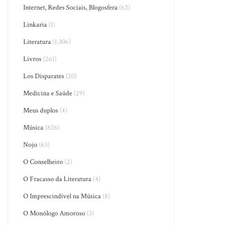
Internet, Redes Sociais, Blogosfera
(62)
Linkaria
(1)
Literatura
(1.306)
Livros
(261)
Los Disparates
(20)
Medicina e Saúde
(29)
Meus duplos
(4)
Música
(826)
Nojo
(63)
O Conselheiro
(2)
O Fracasso da Literatura
(4)
O Imprescindível na Música
(8)
O Monólogo Amoroso
(3)