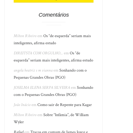
Comentários
Milton Ribeiro
em
Os “de esquerda” seriam mais
inteligentes, afirma estudo
DIREITSTA COM ORGULHO...
em
Os “de
esquerda” seriam mais inteligentes, afirma estudo
angela beatriz s m vianna
em
Sonhando com o
Pequenas Grandes Obras (PGO)
JOSELMA ELENA SERPA SILVEIRA
em
Sonhando
com o Pequenas Grandes Obras (PGO)
João Inácio
em
Como sair de Repente para Kagar
Milton Ribeiro
em
Sobre “Infâmia”, de William
Wyler
Rafael
em
Traços em comum de James Joyce e